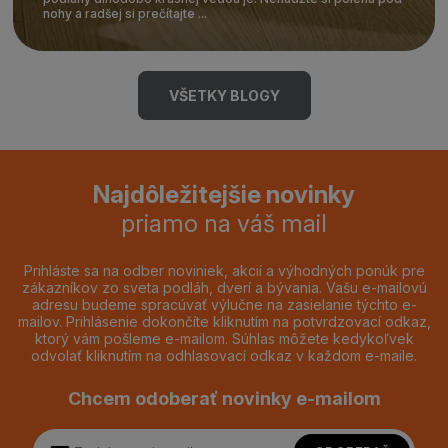
nohy a radšej si prečítajte ...
VŠETKY BLOGY
Najdôležitejšie novinky
priamo na váš mail
Prihláste sa na odber noviniek, akcií a výhodných ponúk pre
zákazníkov zo sveta podláh, dverí a bývania. Vašu e-mailovú
adresu budeme spracúvať výlučne na zasielanie týchto e-
mailov. Prihlásenie dokončíte kliknutím na potvrdzovací odkaz,
ktorý vám pošleme e-mailom. Súhlas môžete kedykoľvek
odvolať kliknutím na odhlasovací odkaz v každom e-maile.
Chcem odoberať novinky e-mailom