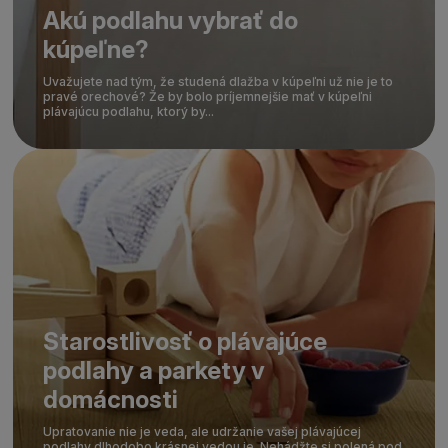
Akú podlahu vybrať do
kúpeľne?
Uvažujete nad tým, že studená dlažba v kúpeľni už nie je to
pravé orechové? Že by bolo príjemnejšie mať v kúpeľni
plávajúcu podlahu, ktorý by...
Starostlivosť o plávajúce
podlahy a parkety v
domácnosti
Upratovanie nie je veda, ale udržanie vašej plávajúcej
podlahy dlhodobo krásnej vedou je. Nehádžte si polená pod