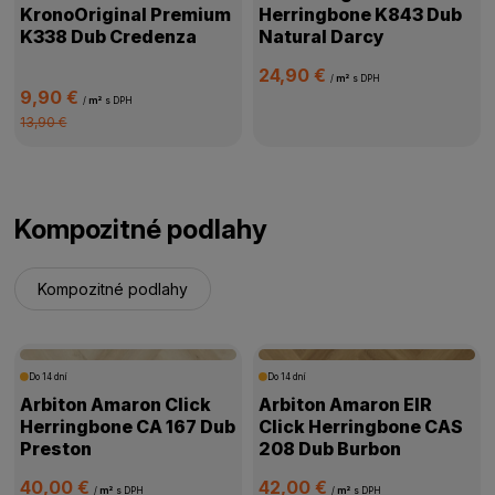
KronoOriginal Premium
Herringbone K843 Dub
K338 Dub Credenza
Natural Darcy
24,90 €
/
m²
s DPH
9,90 €
/
m²
s DPH
13,90 €
Kompozitné podlahy
Kompozitné podlahy
Do 14 dní
Do 14 dní
Arbiton Amaron Click
Arbiton Amaron EIR
Herringbone CA 167 Dub
Click Herringbone CAS
Preston
208 Dub Burbon
40,00 €
42,00 €
/
m²
s DPH
/
m²
s DPH