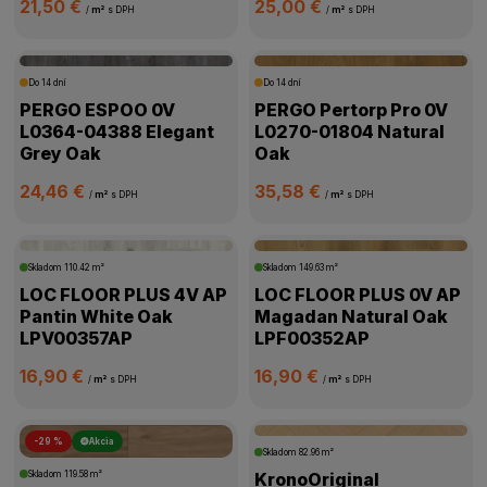
21,50 €
25,00 €
/
m²
s DPH
/
m²
s DPH
Do 14 dní
Do 14 dní
PERGO ESPOO 0V
PERGO Pertorp Pro 0V
L0364-04388 Elegant
L0270-01804 Natural
Grey Oak
Oak
24,46 €
35,58 €
/
m²
s DPH
/
m²
s DPH
Skladom
110.42 m²
Skladom
149.63 m²
LOC FLOOR PLUS 4V AP
LOC FLOOR PLUS 0V AP
Pantin White Oak
Magadan Natural Oak
LPV00357AP
LPF00352AP
16,90 €
16,90 €
/
m²
s DPH
/
m²
s DPH
-29 %
Akcia
Skladom
82.96 m²
Skladom
119.58 m²
KronoOriginal