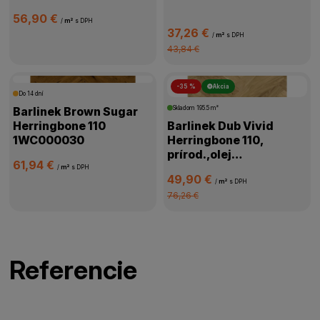
56,90 €
/
m²
s DPH
37,26 €
/
m²
s DPH
43,84 €
-35 %
Akcia
Do 14 dní
Barlinek Brown Sugar
Skladom
195.5 m²
Herringbone 110
Barlinek Dub Vivid
1WC000030
Herringbone 110,
prírod.,olej
61,94 €
oxidač.,kartáč,4V
/
m²
s DPH
49,90 €
mikro,1WC000058
/
m²
s DPH
76,26 €
Referencie