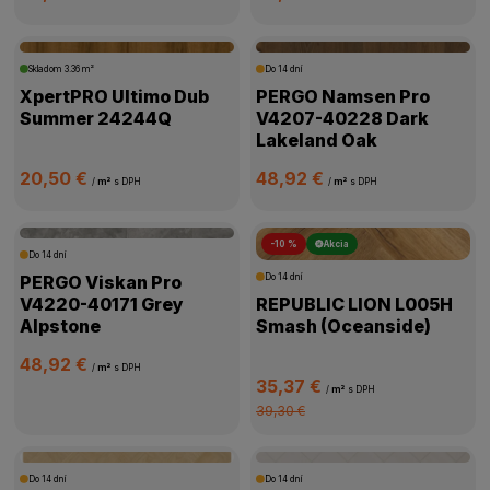
Skladom
3.36 m²
Do 14 dní
XpertPRO Ultimo Dub
PERGO Namsen Pro
Summer 24244Q
V4207-40228 Dark
Lakeland Oak
20,50 €
48,92 €
/
m²
s DPH
/
m²
s DPH
-10 %
Akcia
Do 14 dní
PERGO Viskan Pro
Do 14 dní
V4220-40171 Grey
REPUBLIC LION L005H
Alpstone
Smash (Oceanside)
48,92 €
/
m²
s DPH
35,37 €
/
m²
s DPH
39,30 €
Do 14 dní
Do 14 dní