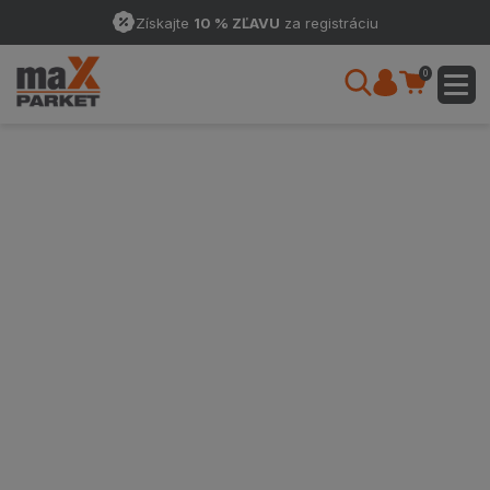
Získajte
10 % ZĽAVU
za registráciu
0