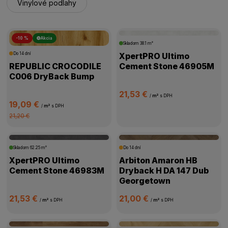
Vinylové podlahy
-10 %
Akcia
Skladom
38.1 m²
Do 14 dní
XpertPRO Ultimo
REPUBLIC CROCODILE
Cement Stone 46905M
C006 DryBack Bump
21,53 €
/
m²
s DPH
19,09 €
/
m²
s DPH
21,20 €
Skladom
62.25 m²
Do 14 dní
XpertPRO Ultimo
Arbiton Amaron HB
Cement Stone 46983M
Dryback H DA 147 Dub
Georgetown
21,53 €
21,00 €
/
m²
s DPH
/
m²
s DPH