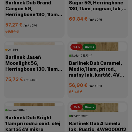
Barlinek Dub Grand
Sugar 5G, Herringbone
Canyon 5G,
130, 1lam, cognac, lak,
Herringbone 130, 1lam,
kartáč,4V, 1WC000006
69,84 €
prírodná, olej,
/
m²
s DPH
57,27 €
kartáč,4V,1WC000011
/
m²
s DPH
69,84 €
-14 %
Akcia
Do 14 dní
Barlinek Jaseň
Skladom
243.75 m²
Moonlight 5G,
Barlinek Dub Caramel,
Herringbone 130, 1lam,
Medio,1 lam, prírod.,
biela, lak matný,4V
matný lak, kartáč, 4V
75,73 €
mikro, 1WC000018
mikro, 1WG000776
/
m²
s DPH
56,90 €
/
m²
s DPH
66,46 €
-15 %
Akcia
Skladom
18.08 m²
Barlinek Dub Bright
Skladom
159 m²
1lam prírodná oxid. olej
Barlinek Dub 4 lamela
kartáč 4V mikro
lak, Rustic, 4W9000012