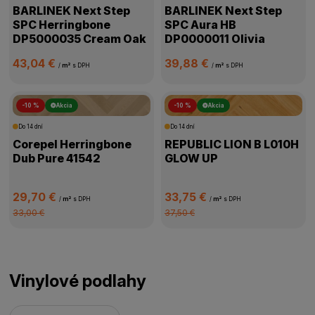
BARLINEK Next Step
BARLINEK Next Step
SPC Herringbone
SPC Aura HB
DP5000035 Cream Oak
DP0000011 Olivia
43,04 €
39,88 €
/
m²
s DPH
/
m²
s DPH
-10 %
Akcia
-10 %
Akcia
Do 14 dní
Do 14 dní
Corepel Herringbone
REPUBLIC LION B L010H
Dub Pure 41542
GLOW UP
29,70 €
33,75 €
/
m²
s DPH
/
m²
s DPH
33,00 €
37,50 €
Vinylové podlahy