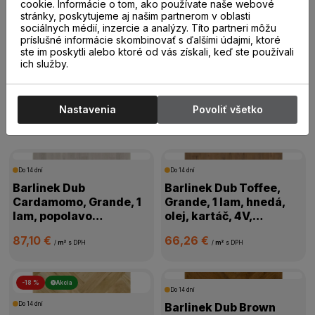
20,00 €
19,00 €
cookie. Informácie o tom, ako používate naše webové
/
m²
s DPH
/
m²
s DPH
stránky, poskytujeme aj našim partnerom v oblasti
sociálnych médií, inzercie a analýzy. Títo partneri môžu
príslušné informácie skombinovať s ďalšími údajmi, ktoré
ste im poskytli alebo ktoré od vás získali, keď ste používali
ich služby.
Drevené parkety
Nastavenia
Povoliť všetko
Drevené parkety
Do 14 dní
Do 14 dní
Barlinek Dub
Barlinek Dub Toffee,
Cardamomo, Grande, 1
Grande, 1 lam, hnedá,
lam, popolavo
olej, kartáč, 4V,
biela,mat.lak, kartáč,
1WG000631
87,10 €
66,26 €
4V mikro, 1WG000665
/
m²
s DPH
/
m²
s DPH
-18 %
Akcia
Do 14 dní
Do 14 dní
Barlinek Dub Brown