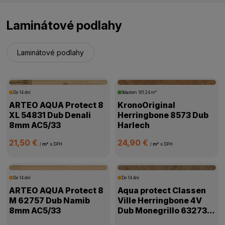
Laminátové podlahy
Laminátové podlahy
Do 14 dní
Skladom
101.24 m²
ARTEO AQUA Protect 8
KronoOriginal
XL 54831 Dub Denali
Herringbone 8573 Dub
8mm AC5/33
Harlech
21,50 €
24,90 €
/
m²
s DPH
/
m²
s DPH
Do 14 dní
Do 14 dní
ARTEO AQUA Protect 8
Aqua protect Classen
M 62757 Dub Namib
Ville Herringbone 4V
8mm AC5/33
Dub Monegrillo 63273
8mm AC5/33