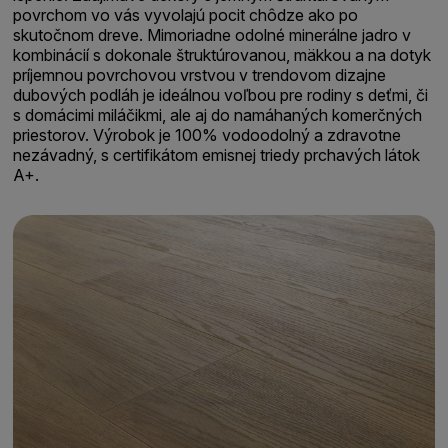
povrchom vo vás vyvolajú pocit chôdze ako po
skutočnom dreve. Mimoriadne odolné minerálne jadro v
kombinácií s dokonale štruktúrovanou, mäkkou a na dotyk
príjemnou povrchovou vrstvou v trendovom dizajne
dubových podláh je ideálnou voľbou pre rodiny s deťmi, či
s domácimi miláčikmi, ale aj do namáhaných komerčných
priestorov. Výrobok je 100% vodoodolný a zdravotne
nezávadný, s certifikátom emisnej triedy prchavých látok
A+.