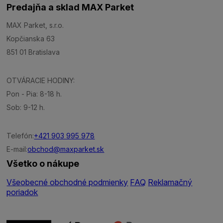
Predajňa a sklad MAX Parket
MAX Parket, s.r.o.
Kopčianska 63
851 01 Bratislava
OTVÁRACIE HODINY:
Pon - Pia: 8-18 h.
Sob: 9-12 h.
Telefón:
+421 903 995 978
E-mail:
obchod@maxparket.sk
Všetko o nákupe
Všeobecné obchodné podmienky
FAQ
Reklamačný
poriadok