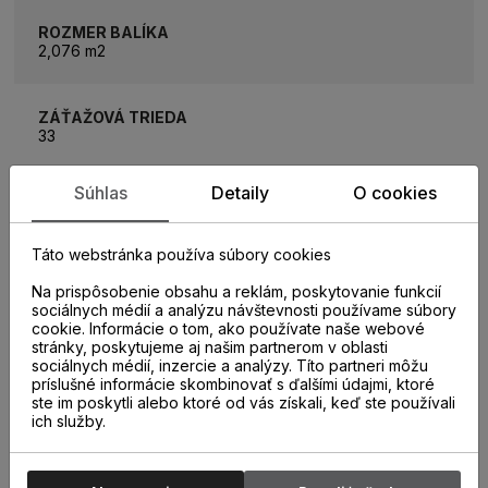
ROZMER BALÍKA
2,076 m2
ZÁŤAŽOVÁ TRIEDA
33
Súhlas
Detaily
O cookies
TYP SPOJA
5G
Táto webstránka používa súbory cookies
HRÚBKA PODLAHY
Na prispôsobenie obsahu a reklám, poskytovanie funkcií
6,3 mm
sociálnych médií a analýzu návštevnosti používame súbory
cookie. Informácie o tom, ako používate naše webové
stránky, poskytujeme aj našim partnerom v oblasti
sociálnych médií, inzercie a analýzy. Títo partneri môžu
TEPELNÝ ODPOR
príslušné informácie skombinovať s ďalšími údajmi, ktoré
0,042 m2K/W
ste im poskytli alebo ktoré od vás získali, keď ste používali
ich služby.
PODLAHOVÉ VYKUROVANIE
áno