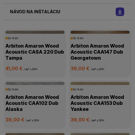
NÁVOD NA INŠTALÁCIU
Do 14 dní
Do 14 dní
Arbiton Amaron Wood
Arbiton Amaron Wood
Acoustic CASA 220 Dub
Acoustic CAA147 Dub
Tampa
Georgetown
41,00 €
39,00 €
/
m²
s DPH
/
m²
s DPH
Do 14 dní
Do 14 dní
Arbiton Amaron Wood
Arbiton Amaron Wood
Acoustic CAA102 Dub
Acoustic CAA153 Dub
Alaska
Yankee
39,00 €
39,00 €
/
m²
s DPH
/
m²
s DPH