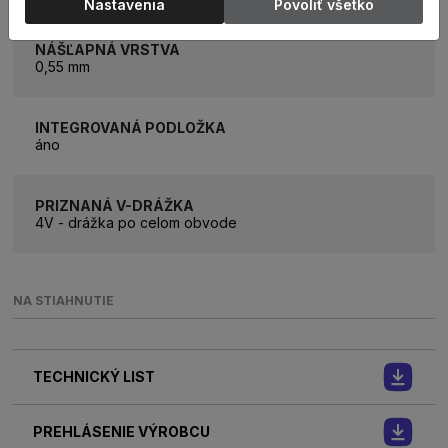
Nastavenia
Povoliť všetko
NÁŠĽAPNÁ VRSTVA
0,55 mm
INTEGROVANÁ PODLOŽKA
áno
PRIZNANÁ V-DRÁŽKA
4V - drážka po celom obvode
NA STIAHNUTIE
TECHNICKÝ LIST
PREHLÁSENIE VÝROBCU