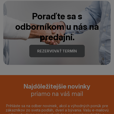
Poraďte sa s
odborníkom u nás na
predajni.
REZERVOVAŤ TERMÍN
Najdôležitejšie novinky
priamo na váš mail
Prihláste sa na odber noviniek, akcií a výhodných ponúk pre
zákazníkov zo sveta podláh, dverí a bývania. Vašu e-mailovú