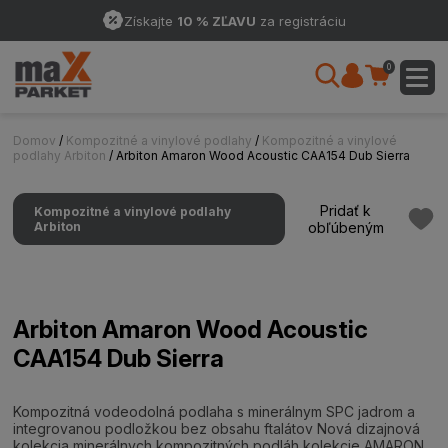
Získajte
10 % ZĽAVU
za registráciu
0
Domov
/
Kompozitné a vinylové podlahy
/
Kompozitné a vinylové
podlahy Arbiton
/ Arbiton Amaron Wood Acoustic CAA154 Dub Sierra
Pridať k
Kompozitné a vinylové podlahy
Arbiton
obľúbeným
Arbiton Amaron Wood Acoustic
CAA154 Dub Sierra
Kompozitná vodeodolná podlaha s minerálnym SPC jadrom a
integrovanou podložkou bez obsahu ftalátov Nová dizajnová
kolekcia minerálnych kompozitných podláh kolekcie AMARON