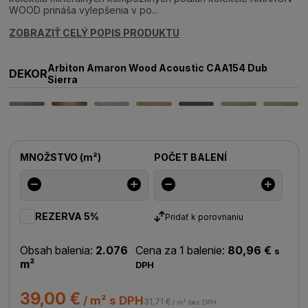
WOOD prináša vylepšenia v po...
ZOBRAZIŤ CELÝ POPIS PRODUKTU
Arbiton Amaron Wood Acoustic CAA154 Dub
DEKOR
Sierra
MNOŽSTVO
(
m²
)
POČET BALENÍ
REZERVA 5%
Pridať k porovnaniu
Obsah balenia:
2.076
Cena za 1 balenie:
80,96 €
s
m²
DPH
39,00 €
/ m² s DPH
31,71 €
/ m² bez DPH