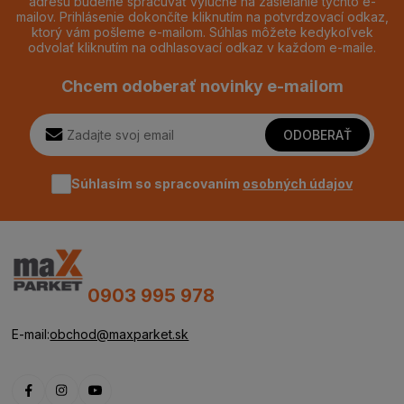
adresu budeme spracúvať výlučne na zasielanie týchto e-
mailov. Prihlásenie dokončíte kliknutím na potvrdzovací odkaz,
ktorý vám pošleme e-mailom. Súhlas môžete kedykoľvek
odvolať kliknutím na odhlasovací odkaz v každom e-maile.
Chcem odoberať novinky e-mailom
ODOBERAŤ
Súhlasím so spracovaním
osobných údajov
0903 995 978
E-mail:
obchod@maxparket.sk