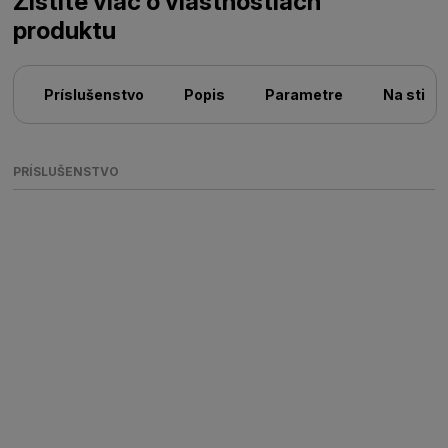
Zistite viac o vlastnostiach
produktu
Príslušenstvo
Popis
Parametre
Na stiah
PRÍSLUŠENSTVO