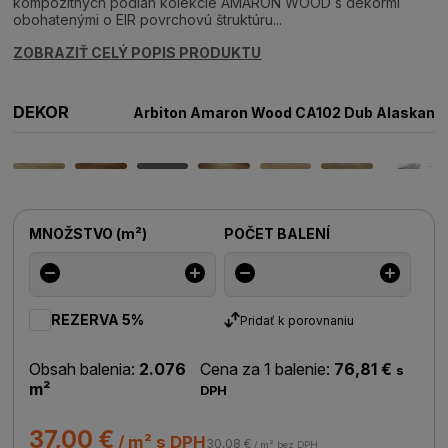
kompozitných podláh kolekcie AMARON WOOD s dekormi
obohatenými o EIR povrchovú štruktúru...
ZOBRAZIŤ CELÝ POPIS PRODUKTU
DEKOR
Arbiton Amaron Wood CA102 Dub Alaskan
MNOŽSTVO
(
m²
)
POČET BALENÍ
REZERVA 5%
Pridať k porovnaniu
Obsah balenia:
2.076
Cena za 1 balenie:
76,81 €
s
m²
DPH
37,00 €
/ m² s DPH
30,08 €
/ m² bez DPH