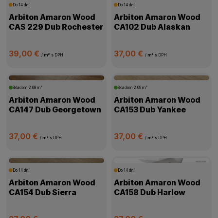
Do 14 dní
Do 14 dní
Arbiton Amaron Wood
Arbiton Amaron Wood
CAS 229 Dub Rochester
CA102 Dub Alaskan
39,00 €
37,00 €
/
m²
s DPH
/
m²
s DPH
Skladom
2.08 m²
Skladom
2.09 m²
Arbiton Amaron Wood
Arbiton Amaron Wood
CA147 Dub Georgetown
CA153 Dub Yankee
37,00 €
37,00 €
/
m²
s DPH
/
m²
s DPH
Do 14 dní
Do 14 dní
Arbiton Amaron Wood
Arbiton Amaron Wood
CA154 Dub Sierra
CA158 Dub Harlow