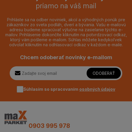
priamo na váš mail
Prihláste sa na odber noviniek, akcií a výhodných ponúk pre
zákazníkov zo sveta podláh, dverí a bývania. Vašu e-mailovú
adresu budeme spracúvať výlučne na zasielanie týchto e-
mailov. Prihlásenie dokončíte kliknutím na potvrdzovací odkaz,
ktorý vám pošleme e-mailom. Súhlas môžete kedykoľvek
odvolať kliknutím na odhlasovací odkaz v každom e-maile.
Chcem odoberať novinky e-mailom
ODOBERAŤ
Súhlasím so spracovaním
osobných údajov
0903 995 978