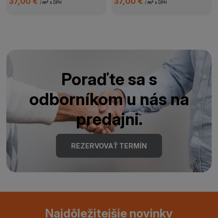
37,00 €
37,00 €
/
m²
s DPH
/
m²
s DPH
Poraďte sa s
odborníkom u nás na
predajni.
REZERVOVAŤ TERMÍN
Najdôležitejšie novinky