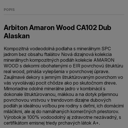
POPIS
Arbiton Amaron Wood CA102 Dub
Alaskan
Kompozitná vodeodolná podlaha s minerálnym SPC
jadrom bez obsahu ftalátov Nová dizajnová kolekcia
minerálnych kompozitných podláh kolekcie AMARON
WOOD s dekormi obohatenými o EIR povrchovú štruktúru
real wood, prináša vylepšenia v povrchovej úprave.
Zaujímavé dekory s jemným štruktúrovaným povrchom vo
vás vyvolávajú pocit chôdze ako po skutočnom dreve.
Mimoriadne odolné minerálne jadro v kombinácií s
dokonale štruktúrovanou, mäkkou a na dotyk príjemnou
povrchovou vrstvou v trendovom dizajne dubových
podláh je ideálnou voľbou pre rodiny s deťmi, ich domácimi
miláčikmi, ale aj do namáhaných komerčných priestorov.
Výrobok je 100% vodoodolný aj zdravotne nezávadný, s
certifikátom emisnej triedy prchavých látok A+.