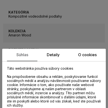
KATEGÓRIA
Kompozitné vodeodolné podlahy
KOLEKCIA
Amaron Wood
ROZMER LAMELY
1511 x 229 mm
Súhlas
Detaily
O cookies
Táto webstránka používa súbory cookies
ROZMER BALÍKA
2,076 m2
Na prispôsobenie obsahu a reklám, poskytovanie funkcií
sociálnych médií a analýzu návštevnosti používame súbory
cookie. Informácie o tom, ako používate naše webové
ZÁŤAŽOVÁ TRIEDA
stránky, poskytujeme aj našim partnerom v oblasti
33
sociálnych médií, inzercie a analýzy. Títo partneri môžu
príslušné informácie skombinovať s ďalšími údajmi, ktoré
ste im poskytli alebo ktoré od vás získali, keď ste používali
ich služby.
TYP SPOJA