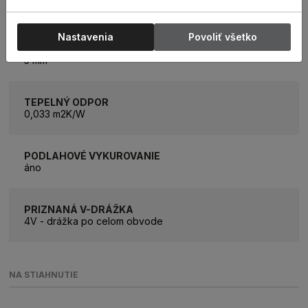
5G
Nastavenia
Povoliť všetko
HRÚBKA PODLAHY
5 mm
TEPELNÝ ODPOR
0,033 m2K/W
PODLAHOVÉ VYKUROVANIE
áno
PRIZNANÁ V-DRÁŽKA
4V - drážka po celom obvode
NA STIAHNUTIE