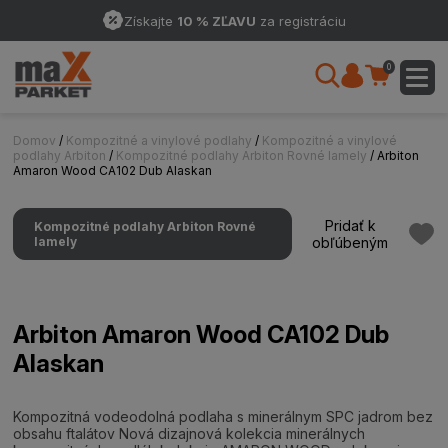
Získajte
10 % ZĽAVU
za registráciu
0
Domov
/
Kompozitné a vinylové podlahy
/
Kompozitné a vinylové
podlahy Arbiton
/
Kompozitné podlahy Arbiton Rovné lamely
/ Arbiton
Amaron Wood CA102 Dub Alaskan
Pridať k
Kompozitné podlahy Arbiton Rovné
lamely
obľúbeným
Arbiton Amaron Wood CA102 Dub
Alaskan
Kompozitná vodeodolná podlaha s minerálnym SPC jadrom bez
obsahu ftalátov Nová dizajnová kolekcia minerálnych