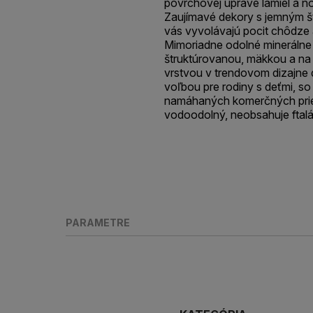
povrchovej úprave lamiel a 
Zaujímavé dekory s jemným 
vás vyvolávajú pocit chôdze
Mimoriadne odolné minerálne 
štruktúrovanou, mäkkou a na
vrstvou v trendovom dizajne 
voľbou pre rodiny s deťmi, so
namáhaných komerčných prie
vodoodolný, neobsahuje ftalát
PARAMETRE