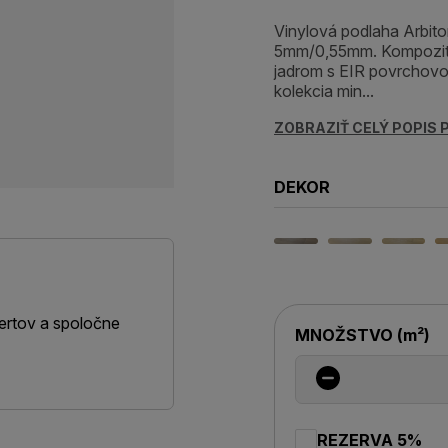
Vinylová podlaha Arbi
5mm/0,55mm. Kompozit
jadrom s EIR povrchovo
kolekcia min...
ZOBRAZIŤ CELÝ POPIS
DEKOR
ertov a spoločne
MNOŽSTVO
(
m²
)
REZERVA 5%