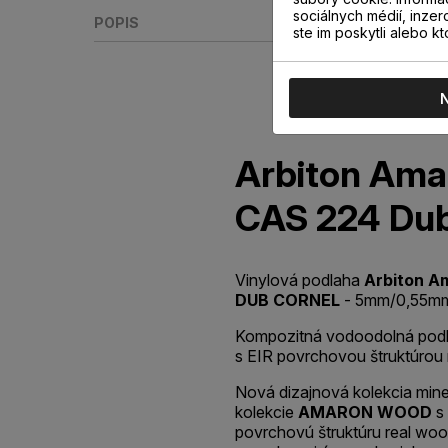
sociálnych médií, inzer
POPIS
ste im poskytli alebo kt
Arbiton Am
CAS 224 Dub
Vinylová podlaha
Arbiton A
DUB CORNEL
- 5mm/0,55m
Kompozitná vodoodolná podl
s EIR povrchovou štruktúrou
Nová dizajnová kolekcia min
kolekcie
AMARON WOOD
s 
povrchovú štruktúru real woo