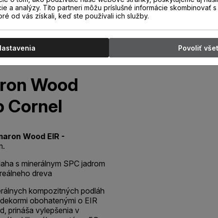
cie a analýzy. Títo partneri môžu príslušné informácie skombinovať s 
oré od vás získali, keď ste používali ich služby.
Nastavenia
Povoliť vše
aron Wood
 Cornel
maron Wood EIR -
m.
aha s minerálnym SPC jadrom
 reálneho dreva
erálnych kompozitných podláh
dekormi obohatenými o EIR
d, prináša vylepšenia v