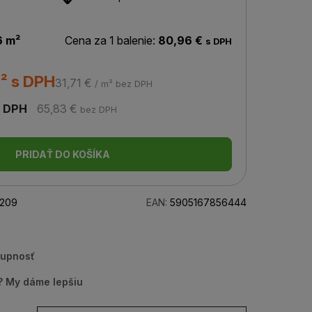
6 m²
Cena za 1 balenie:
80,96 €
s DPH
² s DPH
31,71 €
/ m² bez DPH
 DPH
65,83 €
bez DPH
PRIDAŤ DO KOŠÍKA
209
EAN:
5905167856444
tupnosť
u? My dáme lepšiu