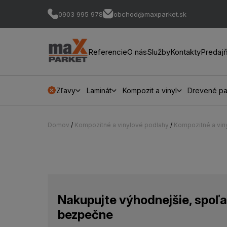
0903 995 978
obchod@maxparket.sk
Referencie
O nás
Služby
Kontakty
Predaj
Zľavy
Laminát
Kompozit a vinyl
Drevené pa
Domov
/
Kompozitné a vinylové podlahy
/
Kompozitné a vin
Nakupujte výhodnejšie, spoľa
bezpečne