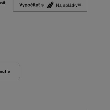
sti
nutie