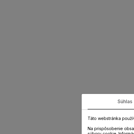
Súhlas
Táto webstránka použí
Na prispôsobenie obsah
súbory cookie. Informá