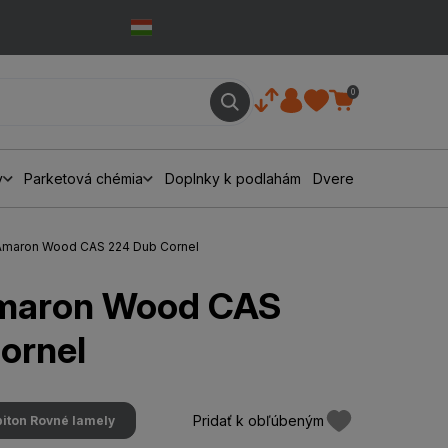
0
y
Parketová chémia
Doplnky k podlahám
Dvere
 Amaron Wood CAS 224 Dub Cornel
Amaron Wood CAS
ornel
Pridať k obľúbeným
iton Rovné lamely