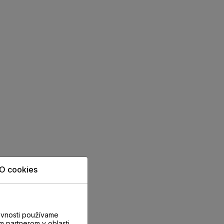
O cookies
evnosti používame
m partnerom v oblasti