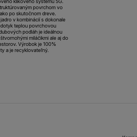
nového klikového systému 5G.
štruktúrovaným povrchom vo
 ako po skutočnom dreve.
jadro v kombinácií s dokonale
 dotyk teplou povrchovou
dubových podláh je ideálnou
 štvornohými miláčikmi ale aj do
storov. Výrobok je 100%
y a je recyklovateľný.