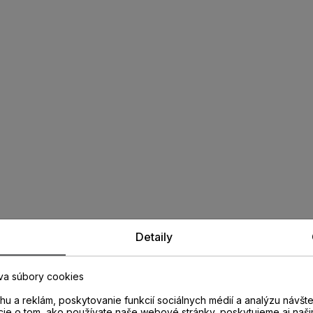
Detaily
va súbory cookies
u a reklám, poskytovanie funkcií sociálnych médií a analýzu návšt
cie o tom, ako používate naše webové stránky, poskytujeme aj naši