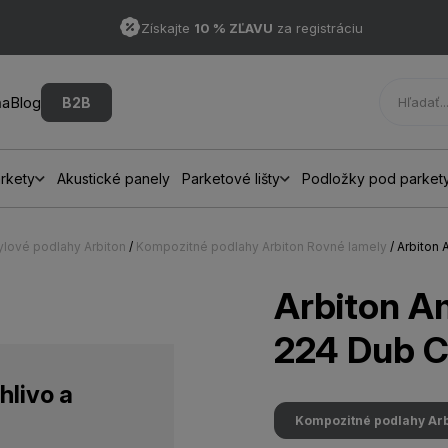
Získajte
10 % ZĽAVU
za registráciu
ňa
Blog
B2B
rkety
Akustické panely
Parketové lišty
Podložky pod parket
ylové podlahy Arbiton
/
Kompozitné podlahy Arbiton Rovné lamely
/ Arbiton
Arbiton 
224 Dub C
hlivo a
Kompozitné podlahy Arb