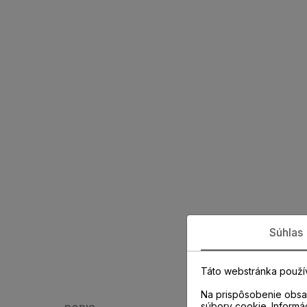
Súhlas
Táto webstránka použí
Na prispôsobenie obsah
súbory cookie. Informá