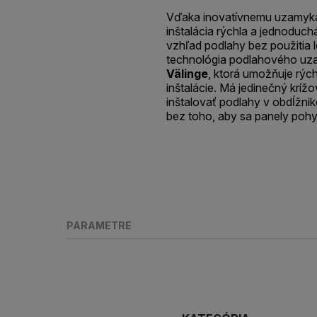
Vďaka inovatívnemu uzamyk
inštalácia rýchla a jednoduc
vzhľad podlahy bez použitia l
technológia podlahového uza
Välinge
, ktorá umožňuje rýc
inštalácie. Má jedinečný krí
inštalovať podlahy v obdĺžn
bez toho, aby sa panely pohy
PARAMETRE