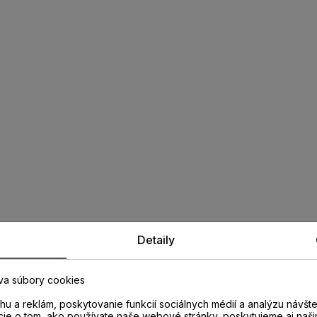
Detaily
va súbory cookies
u a reklám, poskytovanie funkcií sociálnych médií a analýzu návšt
cie o tom, ako používate naše webové stránky, poskytujeme aj naši