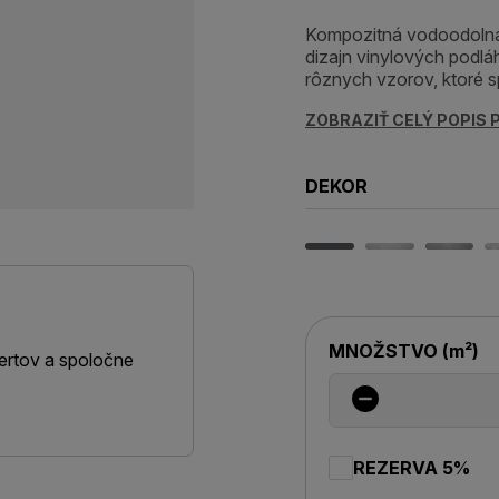
Kompozitná vodoodolná 
dizajn vinylových pod
rôznych vzorov, ktoré s
ZOBRAZIŤ CELÝ POPIS
DEKOR
MNOŽSTVO
(
m²
)
ertov a spoločne
REZERVA 5%