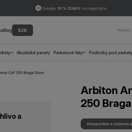
Získajte
10 % ZĽAVU
za registráciu
ňa
Blog
B2B
rkety
Akustické panely
Parketové lišty
Podložky pod parket
orma CAF 250 Braga Silver
Arbiton A
250 Braga 
hlivo a
Kompozitné a vinylové 