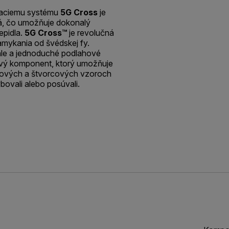
aciemu systému
5G Cross
je
há, čo umožňuje dokonalý
epidla.
5G Cross™
je revolučná
mykania od švédskej fy.
hle a jednoduché podlahové
žový komponent, ktorý umožňuje
ikových a štvorcových vzoroch
bovali alebo posúvali.