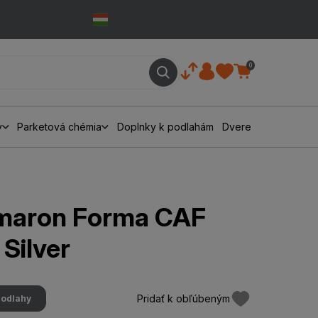
0
y
Parketová chémia
Doplnky k podlahám
Dvere
maron Forma CAF
Silver
Pridať k obľúbeným
podlahy