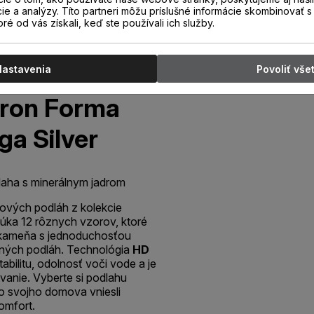
cie a analýzy. Títo partneri môžu príslušné informácie skombinovať s 
oré od vás získali, keď ste používali ich služby.
Nastavenia
Povoliť vše
ron Forma
a Silver
aha s minerálnym jadrom
lových podláh z kolekcie
a 12 rôznych vzorov, ktoré
a kameňa s jednoduchosťou
tných podláh. Technológia
HD
bilitu, odolnosť voči vode a je
vanie. Vyberte si podlahu
svojho domova vniesli
komfort.