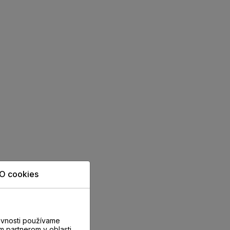
O cookies
evnosti používame
m partnerom v oblasti