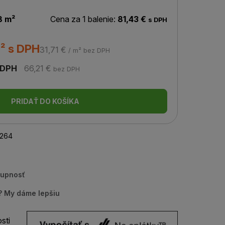
8 m²
Cena za 1 balenie:
81,43 €
s DPH
² s DPH
31,71 €
/ m² bez DPH
 DPH
66,21 €
bez DPH
PRIDAŤ DO KOŠÍKA
264
tupnosť
u? My dáme lepšiu
sti