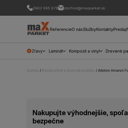
0903 995 978
obchod@maxparket.sk
Referencie
O nás
Služby
Kontakty
Predaj
Zľavy
Laminát
Kompozit a vinyl
Drevené pa
Domov
/
Kompozitné a vinylové podlahy
/ Arbiton Amaron F
Nakupujte výhodnejšie, spoľa
bezpečne