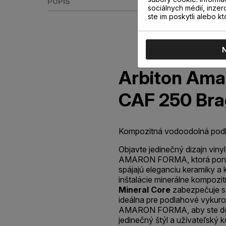
POPIS
sociálnych médií, inzer
ste im poskytli alebo kt
Arbiton Ama
CAF 250 Brag
Kompozitná vodoodolná podl
Objavte jedinečný dizajn viny
AMARON FORMA, ktorá ponúk
spájajú eleganciu keramiky 
inštalácie minerálne kompozi
Mineral Core
zabezpečuje sta
ideálna pre podlahové vykuro
AMARON FORMA, aby ste do 
jedinečný štýl a užívateľský 