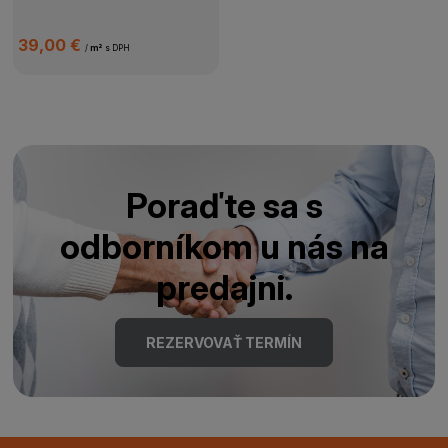
39,00 €
/
m²
s DPH
Poraďte sa s
odborníkom u nás na
predajni.
REZERVOVAŤ TERMÍN