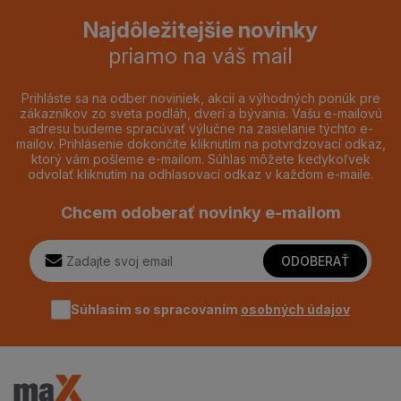
Najdôležitejšie novinky
priamo na váš mail
Prihláste sa na odber noviniek, akcií a výhodných ponúk pre
zákazníkov zo sveta podláh, dverí a bývania. Vašu e-mailovú
adresu budeme spracúvať výlučne na zasielanie týchto e-
mailov. Prihlásenie dokončíte kliknutím na potvrdzovací odkaz,
ktorý vám pošleme e-mailom. Súhlas môžete kedykoľvek
odvolať kliknutím na odhlasovací odkaz v každom e-maile.
Chcem odoberať novinky e-mailom
ODOBERAŤ
Súhlasím so spracovaním
osobných údajov