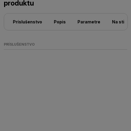
produktu
Príslušenstvo
Popis
Parametre
Na stiah
PRÍSLUŠENSTVO