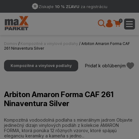
Získajte
10 % ZĽAVU
za registráciu
0
Domov
/
Kompozitné a vinylové podlahy
/ Arbiton Amaron Forma CAF
261 Ninaventura Silver
Pridať k obľúbeným
Kompozitné a vinylové podlahy
Arbiton Amaron Forma CAF 261
Ninaventura Silver
Kompozitná vodoodolná podlaha s minerálnym jadrom Objavte
jedinečný dizajn vinylových podláh z kolekcie AMARON
FORMA, ktorá ponúka 12 rôznych vzorov, ktoré spájajú
eleganciu keramiky a kameňa s jedno...