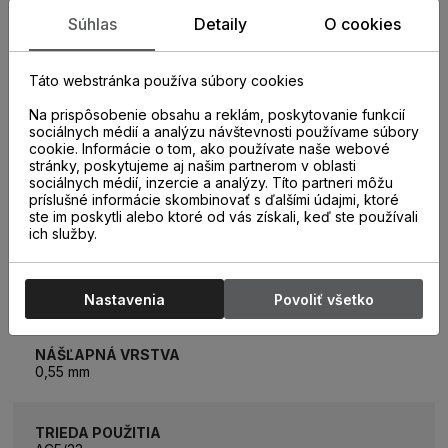
Súhlas
Detaily
O cookies
TYP SPOJA
5G Cross
Táto webstránka používa súbory cookies
Na prispôsobenie obsahu a reklám, poskytovanie funkcií
HRÚBKA PODLAHY
sociálnych médií a analýzu návštevnosti používame súbory
5 mm
cookie. Informácie o tom, ako používate naše webové
stránky, poskytujeme aj našim partnerom v oblasti
sociálnych médií, inzercie a analýzy. Títo partneri môžu
TEPELNÝ ODPOR
príslušné informácie skombinovať s ďalšími údajmi, ktoré
0,014 m2K/W
ste im poskytli alebo ktoré od vás získali, keď ste používali
ich služby.
PODLAHOVÉ VYKUROVANIE
áno
Nastavenia
Povoliť všetko
NÁŠĽAPNÁ VRSTVA
0,55 mm
TRIEDA POUŽITIA