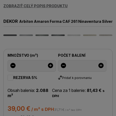
ZOBRAZIŤ CELÝ POPIS PRODUKTU
DEKOR
Arbiton Amaron Forma CAF 261 Ninaventura Silver
MNOŽSTVO
(
m²
)
POČET BALENÍ
REZERVA 5%
Pridať k porovnaniu
Obsah balenia:
2.088
Cena za 1 balenie:
81,43 €
s
m²
DPH
39,00 €
/ m² s DPH
31,71 €
/ m² bez DPH