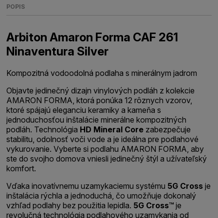
POPIS
Arbiton Amaron Forma CAF 261
Ninaventura Silver
Kompozitná vodoodolná podlaha s minerálnym jadrom
Objavte jedinečný dizajn vinylových podláh z kolekcie
AMARON FORMA, ktorá ponúka 12 rôznych vzorov,
ktoré spájajú eleganciu keramiky a kameňa s
jednoduchosťou inštalácie minerálne kompozitných
podláh. Technológia
HD Mineral Core
zabezpečuje
stabilitu, odolnosť voči vode a je ideálna pre podlahové
vykurovanie. Vyberte si podlahu AMARON FORMA, aby
ste do svojho domova vniesli jedinečný štýl a užívateľský
komfort.
Vďaka inovatívnemu uzamykaciemu systému
5G Cross
je
inštalácia rýchla a jednoduchá, čo umožňuje dokonalý
vzhľad podlahy bez použitia lepidla.
5G Cross™
je
revolučná technológia podlahového uzamykania od