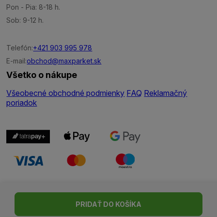
Pon - Pia: 8-18 h.
Sob: 9-12 h.
Telefón:
+421 903 995 978
E-mail:
obchod@maxparket.sk
Všetko o nákupe
Všeobecné obchodné podmienky
FAQ
Reklamačný
poriadok
Nastavenie cookies
| © Všetky práva vyhradené | Made with ♥
PRIDAŤ DO KOŠÍKA
by
Madviso