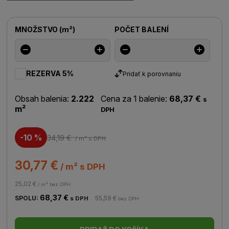
MNOŽSTVO
(
m²
)
POČET BALENÍ
REZERVA 5%
Pridať k porovnaniu
Obsah balenia:
2.222
Cena za 1 balenie:
68,37 €
s
m²
DPH
-10 %
34,19 €
/ m²
s DPH
30,77 €
/ m² s DPH
25,02 €
/ m² bez DPH
68,37 €
SPOLU:
55,59 €
s DPH
bez DPH