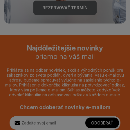
REZERVOVAŤ TERMÍN
Najdôležitejšie novinky
priamo na váš mail
Prihláste sa na odber noviniek, akcií a výhodných ponúk pre
zákazníkov zo sveta podláh, dverí a bývania. Vašu e-mailovú
adresu budeme spracúvať výlučne na zasielanie týchto e-
mailov. Prihlásenie dokončíte kliknutím na potvrdzovací odkaz,
ktorý vám pošleme e-mailom. Súhlas môžete kedykoľvek
odvolať kliknutím na odhlasovací odkaz v každom e-maile.
Chcem odoberať novinky e-mailom
ODOBERAŤ