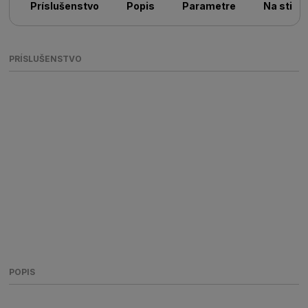
Príslušenstvo
Popis
Parametre
Na stiah
PRÍSLUŠENSTVO
POPIS