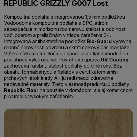
REPUBLIC GRIZZLY G007 Lost
Kompozitná podlaha s integrovanou 1,5 mm podložkou
Vodoodolná kompozitná podlaha s SPC jadrom
zabezpečuje mimoriadnu rozmerovú stálosť a odolnosť
voči oderom a preliačinám v triede zaťaženia 34.
Integrovaná antibakteriálna podložka
Bio-Guard
vyrovná
drobné nerovnosti povrchu a skráti celkový čas montáže.
Vďaka nízkemu tepelnému odporu je podlaha vhodná na
podlahové vykurovanie. Povrchová úprava
UV Coating
zachováva farebnú stálosť podlahy po dlhé roky. Bez
obsahu formaldehydu a ftalátov s certifikátom emisií
prchavých látok triedy A+ ju radí medzi zdravotne
nezávadné materiály. Tieto vlastnosti predurčujú podlahy
Republic Floor
na použitie v domácom, ale aj komerčnom
prostredí s vysokým zaťažením.