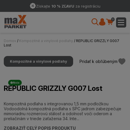
Získajte
10 % ZĽAVU
za registráciu
0
Domov
/
Kompozitné a vinylové podlahy
/ REPUBLIC GRIZZLY G007
Lost
Pridať k obľúbeným
Kompozitné a vinylové podlahy
Akcia
REPUBLIC GRIZZLY G007 Lost
Kompozitná podlaha s integrovanou 1,5 mm podložkou
Vodoodolná kompozitná podlaha s SPC jadrom zabezpečuje
mimoriadnu rozmerovú stálosť a odolnosť voči oderom a
preliačinám v triede zaťaženia 34. Inte...
ZOBRAZIŤ CELÝ POPIS PRODUKTU