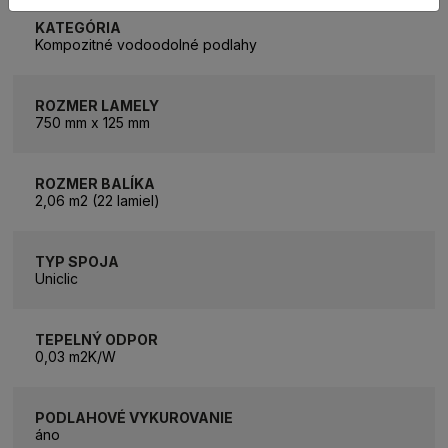
KATEGÓRIA
Kompozitné vodoodolné podlahy
ROZMER LAMELY
750 mm x 125 mm
ROZMER BALÍKA
2,06 m2 (22 lamiel)
TYP SPOJA
Uniclic
TEPELNÝ ODPOR
0,03 m2K/W
PODLAHOVÉ VYKUROVANIE
áno