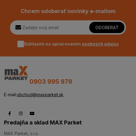
Chcem odoberať novinky e-mailom
ODOBERAŤ
Súhlasím so spracovaním
osobných údajov
0903 995 978
E-mail:
obchod@maxparket.sk
Predajňa a sklad MAX Parket
MAX Parket, s.r.o.