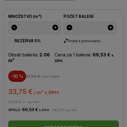
MNOŽSTVO
(
m²
)
POČET BALENÍ
REZERVA 5%
Pridať k porovnaniu
Obsah balenia:
2.06
Cena za 1 balenie:
69,53 €
s
m²
DPH
-10 %
37,50 €
/ m²
s DPH
33,75 €
/ m² s DPH
27,44 €
/ m² bez DPH
69,53 €
SPOLU:
56,53 €
s DPH
bez DPH