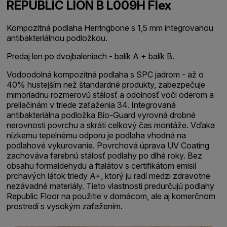
REPUBLIC LION B L009H Flex
Kompozitná podlaha Herringbone s 1,5 mm integrovanou
antibakteriálnou podložkou.
Predaj len po dvojbaleniach - balík A + balík B.
Vodoodolná kompozitná podlaha s SPC jadrom - až o
40% hustejším než štandardné produkty, zabezpečuje
mimoriadnu rozmerovú stálosť a odolnosť voči oderom a
preliačinám v triede zaťaženia 34. Integrovaná
antibakteriálna podložka Bio-Guard vyrovná drobné
nerovnosti povrchu a skráti celkový čas montáže. Vďaka
nízkemu tepelnému odporu je podlaha vhodná na
podlahové vykurovanie. Povrchová úprava UV Coating
zachováva farebnú stálosť podlahy po dlhé roky. Bez
obsahu formaldehydu a ftalátov s certifikátom emisií
prchavých látok triedy A+, ktorý ju radí medzi zdravotne
nezávadné materiály. Tieto vlastnosti predurčujú podlahy
Republic Floor na použitie v domácom, ale aj komerčnom
prostredí s vysokým zaťažením.