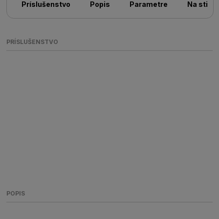
Príslušenstvo
Popis
Parametre
Na stiah
PRÍSLUŠENSTVO
POPIS