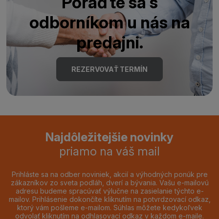
Poraďte sa s
odborníkom u nás na
predajni.
REZERVOVAŤ TERMÍN
Najdôležitejšie novinky
priamo na váš mail
Prihláste sa na odber noviniek, akcií a výhodných ponúk pre
zákazníkov zo sveta podláh, dverí a bývania. Vašu e-mailovú
adresu budeme spracúvať výlučne na zasielanie týchto e-
mailov. Prihlásenie dokončíte kliknutím na potvrdzovací odkaz,
ktorý vám pošleme e-mailom. Súhlas môžete kedykoľvek
odvolať kliknutím na odhlasovací odkaz v každom e-maile.