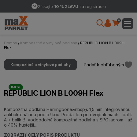
Získajte
10 % ZĽAVU
za registráciu
0
Domov
/
Kompozitné a vinylové podlahy
/ REPUBLIC LION B L009H
Flex
Pridať k obľúbeným
Kompozitné a vinylové podlahy
Akcia
REPUBLIC LION B L009H Flex
Kompozitná podlaha Herringbone&nbsp;s 1,5 mm integrovanou
antibakteriálnou podložkou. Predaj len po dvojbaleniach - balík
A + balík B. Vodoodolná kompozitná podlaha s SPC jadrom - až
o 40% hustejší...
ZOBRAZIŤ CELÝ POPIS PRODUKTU