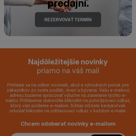
predajni.
REZERVOVAŤ TERMÍN
Najdôležitejšie novinky
priamo na váš mail
Prihláste sa na odber noviniek, akcií a výhodných ponúk pre
zákazníkov zo sveta podláh, dverí a bývania. Vašu e-mailovú
adresu budeme spracúvať výlučne na zasielanie týchto e-
mailov. Prihlásenie dokončíte kliknutím na potvrdzovací odkaz,
ktorý vám pošleme e-mailom. Súhlas môžete kedykoľvek
odvolať kliknutím na odhlasovací odkaz v každom e-maile.
Chcem odoberať novinky e-mailom