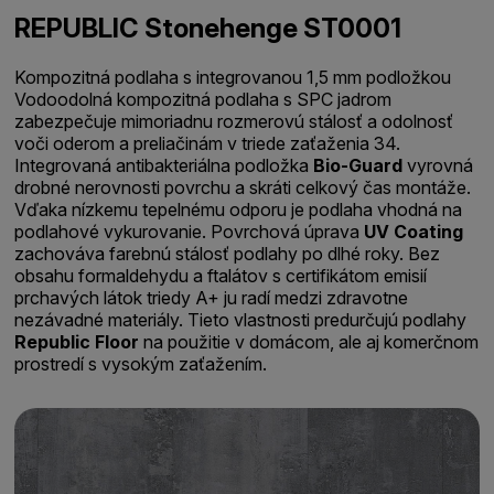
REPUBLIC Stonehenge ST0001
Kompozitná podlaha s integrovanou 1,5 mm podložkou
Vodoodolná kompozitná podlaha s SPC jadrom
zabezpečuje mimoriadnu rozmerovú stálosť a odolnosť
voči oderom a preliačinám v triede zaťaženia 34.
Integrovaná antibakteriálna podložka
Bio-Guard
vyrovná
drobné nerovnosti povrchu a skráti celkový čas montáže.
Vďaka nízkemu tepelnému odporu je podlaha vhodná na
podlahové vykurovanie. Povrchová úprava
UV Coating
zachováva farebnú stálosť podlahy po dlhé roky. Bez
obsahu formaldehydu a ftalátov s certifikátom emisií
prchavých látok triedy A+ ju radí medzi zdravotne
nezávadné materiály. Tieto vlastnosti predurčujú podlahy
Republic Floor
na použitie v domácom, ale aj komerčnom
prostredí s vysokým zaťažením.