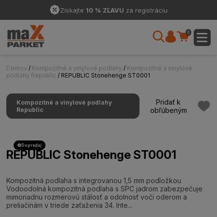
Získajte
10 % ZĽAVU
za registráciu
0
Domov
/
Kompozitné a vinylové podlahy
/
Kompozitné a vinylové
podlahy Republic
/ REPUBLIC Stonehenge ST0001
Pridať k
Kompozitné a vinylové podlahy
Republic
obľúbeným
Dopredaj
REPUBLIC Stonehenge ST0001
Kompozitná podlaha s integrovanou 1,5 mm podložkou
Vodoodolná kompozitná podlaha s SPC jadrom zabezpečuje
mimoriadnu rozmerovú stálosť a odolnosť voči oderom a
preliačinám v triede zaťaženia 34. Inte...