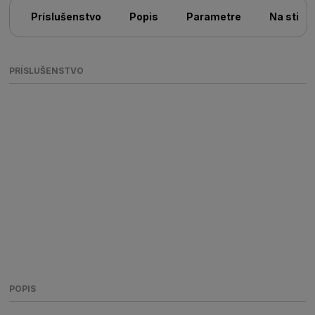
Príslušenstvo
Popis
Parametre
Na stiah
PRÍSLUŠENSTVO
POPIS