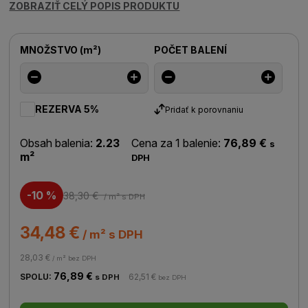
ZOBRAZIŤ CELÝ POPIS PRODUKTU
MNOŽSTVO
(
m²
)
POČET BALENÍ
REZERVA 5%
Pridať k porovnaniu
Obsah balenia:
2.23
Cena za 1 balenie:
76,89 €
s
m²
DPH
-10 %
38,30 €
/ m²
s DPH
34,48 €
/ m² s DPH
28,03 €
/ m² bez DPH
76,89 €
SPOLU:
62,51 €
s DPH
bez DPH