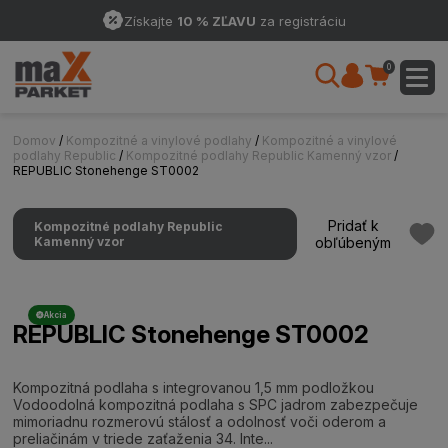
Získajte
10 % ZĽAVU
za registráciu
0
Domov
/
Kompozitné a vinylové podlahy
/
Kompozitné a vinylové
podlahy Republic
/
Kompozitné podlahy Republic Kamenný vzor
/
REPUBLIC Stonehenge ST0002
Pridať k
Kompozitné podlahy Republic
Kamenný vzor
obľúbeným
Akcia
REPUBLIC Stonehenge ST0002
Kompozitná podlaha s integrovanou 1,5 mm podložkou
Vodoodolná kompozitná podlaha s SPC jadrom zabezpečuje
mimoriadnu rozmerovú stálosť a odolnosť voči oderom a
preliačinám v triede zaťaženia 34. Inte...