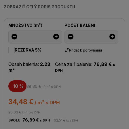
ZOBRAZIŤ CELÝ POPIS PRODUKTU
MNOŽSTVO
(
m²
)
POČET BALENÍ
REZERVA 5%
Pridať k porovnaniu
Obsah balenia:
2.23
Cena za 1 balenie:
76,89 €
s
m²
DPH
-10 %
38,30 €
/ m²
s DPH
34,48 €
/ m² s DPH
28,03 €
/ m² bez DPH
76,89 €
SPOLU:
62,51 €
s DPH
bez DPH