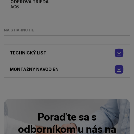
ODEROVÁ TRIEDA
AC6
NA STIAHNUTIE
TECHNICKÝ LIST
MONTÁŽNY NÁVOD EN
Poraďte sa s
odborníkom u nás na