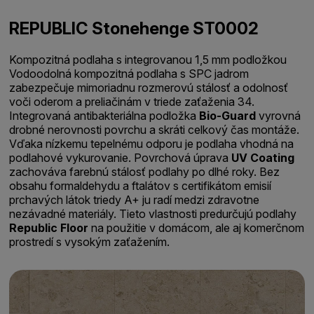
REPUBLIC Stonehenge ST0002
Kompozitná podlaha s integrovanou 1,5 mm podložkou
Vodoodolná kompozitná podlaha s SPC jadrom
zabezpečuje mimoriadnu rozmerovú stálosť a odolnosť
voči oderom a preliačinám v triede zaťaženia 34.
Integrovaná antibakteriálna podložka
Bio-Guard
vyrovná
drobné nerovnosti povrchu a skráti celkový čas montáže.
Vďaka nízkemu tepelnému odporu je podlaha vhodná na
podlahové vykurovanie. Povrchová úprava
UV Coating
zachováva farebnú stálosť podlahy po dlhé roky. Bez
obsahu formaldehydu a ftalátov s certifikátom emisií
prchavých látok triedy A+ ju radí medzi zdravotne
nezávadné materiály. Tieto vlastnosti predurčujú podlahy
Republic Floor
na použitie v domácom, ale aj komerčnom
prostredí s vysokým zaťažením.