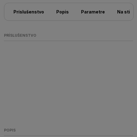
Príslušenstvo
Popis
Parametre
Na stiah
PRÍSLUŠENSTVO
POPIS