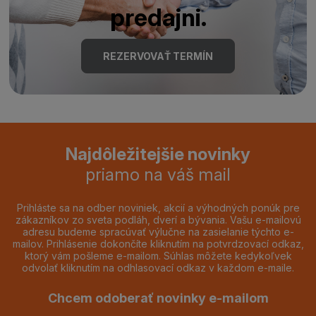
predajni.
REZERVOVAŤ TERMÍN
Najdôležitejšie novinky
priamo na váš mail
Prihláste sa na odber noviniek, akcií a výhodných ponúk pre
zákazníkov zo sveta podláh, dverí a bývania. Vašu e-mailovú
adresu budeme spracúvať výlučne na zasielanie týchto e-
mailov. Prihlásenie dokončíte kliknutím na potvrdzovací odkaz,
ktorý vám pošleme e-mailom. Súhlas môžete kedykoľvek
odvolať kliknutím na odhlasovací odkaz v každom e-maile.
Chcem odoberať novinky e-mailom