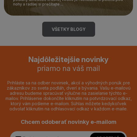
nohy a radšej si prečítajte ...
VŠETKY BLOGY
Najdôležitejšie novinky
priamo na váš mail
Prihláste sa na odber noviniek, akcií a výhodných ponúk pre
zákazníkov zo sveta podláh, dverí a bývania. Vašu e-mailovú
adresu budeme spracúvať výlučne na zasielanie týchto e-
mailov. Prihlásenie dokončíte kliknutím na potvrdzovací odkaz,
ktorý vám pošleme e-mailom. Súhlas môžete kedykoľvek
odvolať kliknutím na odhlasovací odkaz v každom e-maile.
Chcem odoberať novinky e-mailom