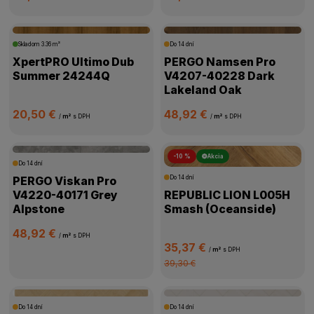
Skladom
3.36 m²
Do 14 dní
XpertPRO Ultimo Dub
PERGO Namsen Pro
Summer 24244Q
V4207-40228 Dark
Lakeland Oak
20,50 €
48,92 €
/
m²
s DPH
/
m²
s DPH
-10 %
Akcia
Do 14 dní
PERGO Viskan Pro
Do 14 dní
V4220-40171 Grey
REPUBLIC LION L005H
Alpstone
Smash (Oceanside)
48,92 €
/
m²
s DPH
35,37 €
/
m²
s DPH
39,30 €
Do 14 dní
Do 14 dní