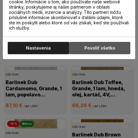
20,00 €
19,00 €
cookie. Informácie o tom, ako používate naše webové
/
m²
s DPH
/
m²
s DPH
stránky, poskytujeme aj našim partnerom v oblasti
sociálnych médií, inzercie a analýzy. Títo partneri môžu
príslušné informácie skombinovať s ďalšími údajmi, ktoré
ste im poskytli alebo ktoré od vás získali, keď ste používali
ich služby.
Drevené parkety
Nastavenia
Povoliť všetko
Drevené parkety
Do 14 dní
Do 14 dní
Barlinek Dub
Barlinek Dub Toffee,
Cardamomo, Grande, 1
Grande, 1 lam, hnedá,
lam, popolavo
olej, kartáč, 4V,
biela,mat.lak, kartáč,
1WG000631
87,10 €
66,26 €
4V mikro, 1WG000665
/
m²
s DPH
/
m²
s DPH
-18 %
Akcia
Do 14 dní
Do 14 dní
Barlinek Dub Brown