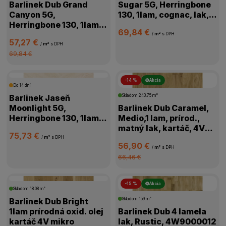
Barlinek Dub Grand
Sugar 5G, Herringbone
Canyon 5G,
130, 1lam, cognac, lak,
Herringbone 130, 1lam,
kartáč,4V, 1WC000006
69,84 €
prírodná, olej,
/
m²
s DPH
57,27 €
kartáč,4V,1WC000011
/
m²
s DPH
69,84 €
-14 %
Akcia
Do 14 dní
Barlinek Jaseň
Skladom
243.75 m²
Moonlight 5G,
Barlinek Dub Caramel,
Herringbone 130, 1lam,
Medio,1 lam, prírod.,
biela, lak matný,4V
matný lak, kartáč, 4V
75,73 €
mikro, 1WC000018
mikro, 1WG000776
/
m²
s DPH
56,90 €
/
m²
s DPH
66,46 €
-15 %
Akcia
Skladom
18.08 m²
Barlinek Dub Bright
Skladom
159 m²
1lam prírodná oxid. olej
Barlinek Dub 4 lamela
kartáč 4V mikro
lak, Rustic, 4W9000012