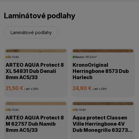
Laminátové podlahy
Laminátové podlahy
Do 14 dní
Skladom
101.24 m²
ARTEO AQUA Protect 8
KronoOriginal
XL 54831 Dub Denali
Herringbone 8573 Dub
8mm AC5/33
Harlech
21,50 €
24,90 €
/
m²
s DPH
/
m²
s DPH
Do 14 dní
Do 14 dní
ARTEO AQUA Protect 8
Aqua protect Classen
M 62757 Dub Namib
Ville Herringbone 4V
8mm AC5/33
Dub Monegrillo 63273
8mm AC5/33