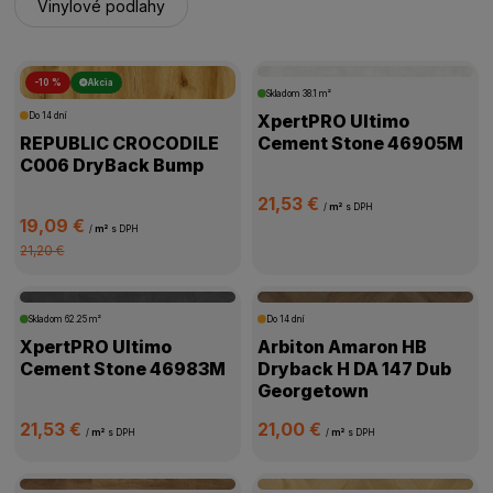
Vinylové podlahy
-10 %
Akcia
Skladom
38.1 m²
Do 14 dní
XpertPRO Ultimo
REPUBLIC CROCODILE
Cement Stone 46905M
C006 DryBack Bump
21,53 €
/
m²
s DPH
19,09 €
/
m²
s DPH
21,20 €
Skladom
62.25 m²
Do 14 dní
XpertPRO Ultimo
Arbiton Amaron HB
Cement Stone 46983M
Dryback H DA 147 Dub
Georgetown
21,53 €
21,00 €
/
m²
s DPH
/
m²
s DPH