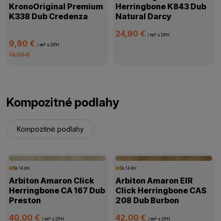
KronoOriginal Premium
Herringbone K843 Dub
K338 Dub Credenza
Natural Darcy
24,90 €
/
m²
s DPH
9,90 €
/
m²
s DPH
13,90 €
Kompozitné podlahy
Kompozitné podlahy
Do 14 dní
Do 14 dní
Arbiton Amaron Click
Arbiton Amaron EIR
Herringbone CA 167 Dub
Click Herringbone CAS
Preston
208 Dub Burbon
40,00 €
42,00 €
/
m²
s DPH
/
m²
s DPH