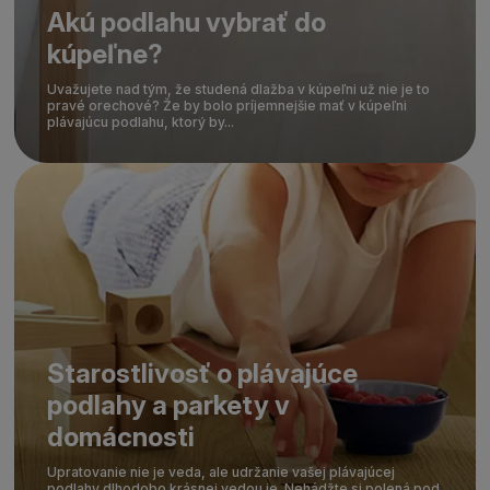
Akú podlahu vybrať do
kúpeľne?
Uvažujete nad tým, že studená dlažba v kúpeľni už nie je to
pravé orechové? Že by bolo príjemnejšie mať v kúpeľni
plávajúcu podlahu, ktorý by...
Starostlivosť o plávajúce
podlahy a parkety v
domácnosti
Upratovanie nie je veda, ale udržanie vašej plávajúcej
podlahy dlhodobo krásnej vedou je. Nehádžte si polená pod