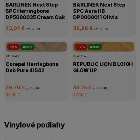
BARLINEK Next Step
BARLINEK Next Step
SPC Herringbone
SPC Aura HB
DP5000035 Cream Oak
DP0000011 Olivia
43,04 €
39,88 €
/
m²
s DPH
/
m²
s DPH
-10 %
Akcia
-10 %
Akcia
Do 14 dní
Do 14 dní
Corepel Herringbone
REPUBLIC LION B L010H
Dub Pure 41542
GLOW UP
29,70 €
33,75 €
/
m²
s DPH
/
m²
s DPH
33,00 €
37,50 €
Vinylové podlahy