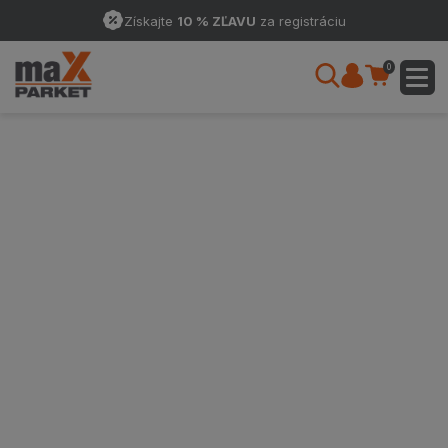
Získajte
10 % ZĽAVU
za registráciu
0