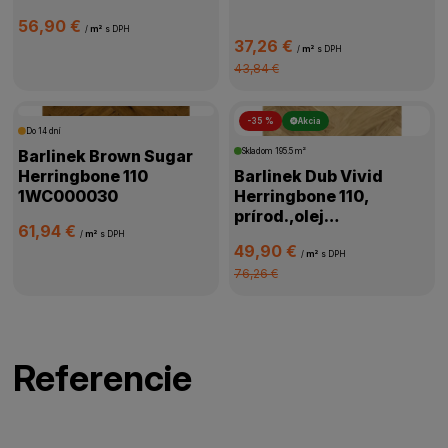
56,90 €
/
m²
s DPH
37,26 €
/
m²
s DPH
43,84 €
-35 %
Akcia
Do 14 dní
Barlinek Brown Sugar
Skladom
195.5 m²
Herringbone 110
Barlinek Dub Vivid
1WC000030
Herringbone 110,
prírod.,olej
61,94 €
oxidač.,kartáč,4V
/
m²
s DPH
49,90 €
mikro,1WC000058
/
m²
s DPH
76,26 €
Referencie