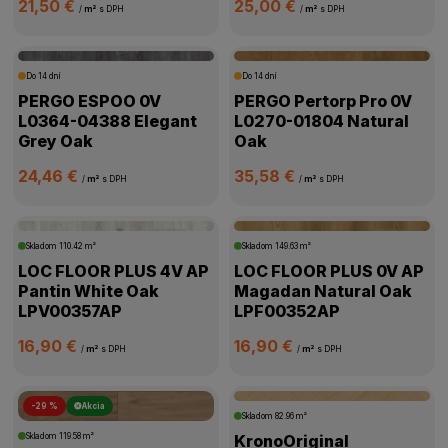
21,50 €
25,00 €
/
m²
s DPH
/
m²
s DPH
Do 14 dní
Do 14 dní
PERGO ESPOO 0V
PERGO Pertorp Pro 0V
L0364-04388 Elegant
L0270-01804 Natural
Grey Oak
Oak
24,46 €
35,58 €
/
m²
s DPH
/
m²
s DPH
Skladom
110.42 m²
Skladom
149.63 m²
LOC FLOOR PLUS 4V AP
LOC FLOOR PLUS 0V AP
Pantin White Oak
Magadan Natural Oak
LPV00357AP
LPF00352AP
16,90 €
16,90 €
/
m²
s DPH
/
m²
s DPH
-29 %
Akcia
Skladom
82.96 m²
Skladom
119.58 m²
KronoOriginal