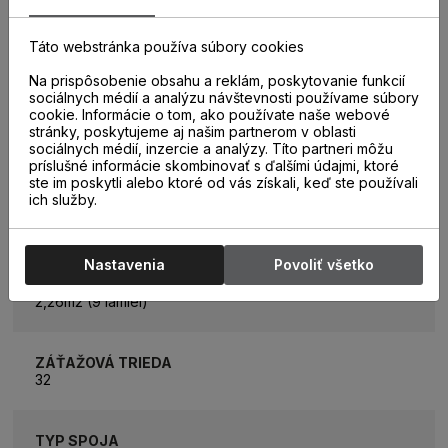
Táto webstránka používa súbory cookies
KATEGÓRIA
Laminátové parkety
Na prispôsobenie obsahu a reklám, poskytovanie funkcií
sociálnych médií a analýzu návštevnosti používame súbory
cookie. Informácie o tom, ako používate naše webové
KOLEKCIA
stránky, poskytujeme aj našim partnerom v oblasti
Premium
sociálnych médií, inzercie a analýzy. Títo partneri môžu
príslušné informácie skombinovať s ďalšími údajmi, ktoré
ste im poskytli alebo ktoré od vás získali, keď ste používali
ich služby.
ROZMER LAMELY
1288 x 195 mm
Nastavenia
Povoliť všetko
ROZMER BALÍKA
2,26m2 (9 lamiel)
ZÁŤAŽOVÁ TRIEDA
32
TYP SPOJA