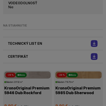
VODEODOLNOSŤ
Nie
NA STIAHNUTIE
TECHNICKÝ LIST EN
CERTIFIKÁT
-29 %
Akcia
-29 %
Akcia
Skladom
231.52 m²
Skladom
719.76 m²
KronoOriginal Premium
KronoOriginal Premium
5946 Dub Rockford
5985 Dub Sherwood
9,90 €
9,90 €