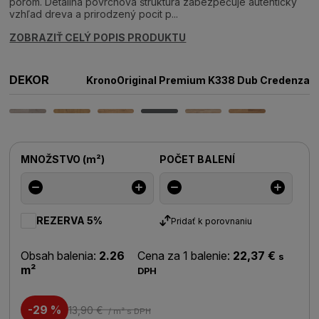
pórom. Detailná povrchová štruktúra zabezpečuje autentický
vzhľad dreva a prirodzený pocit p...
ZOBRAZIŤ CELÝ POPIS PRODUKTU
DEKOR
KronoOriginal Premium K338 Dub Credenza
MNOŽSTVO
(
m²
)
POČET BALENÍ
REZERVA 5%
Pridať k porovnaniu
Obsah balenia:
2.26
Cena za 1 balenie:
22,37 €
s
m²
DPH
-29 %
13,90 €
/ m²
s DPH