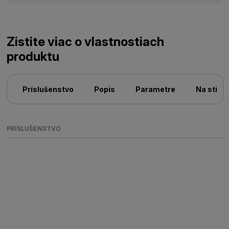
Zistite viac o vlastnostiach
produktu
Príslušenstvo
Popis
Parametre
Na stiah
PRÍSLUŠENSTVO