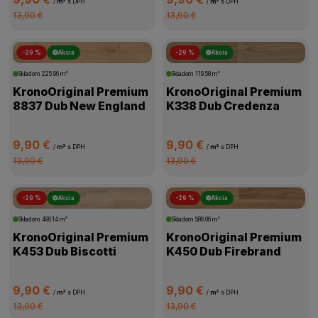
/
m²
s DPH
/
m²
s DPH
13,90 €
13,90 €
-29 %
Akcia
-29 %
Akcia
Skladom
225.96 m²
Skladom
119.58 m²
KronoOriginal Premium
KronoOriginal Premium
8837 Dub New England
K338 Dub Credenza
9,90 €
9,90 €
/
m²
s DPH
/
m²
s DPH
13,90 €
13,90 €
-29 %
Akcia
-29 %
Akcia
Skladom
496.14 m²
Skladom
586.06 m²
KronoOriginal Premium
KronoOriginal Premium
K453 Dub Biscotti
K450 Dub Firebrand
9,90 €
9,90 €
/
m²
s DPH
/
m²
s DPH
13,90 €
13,90 €