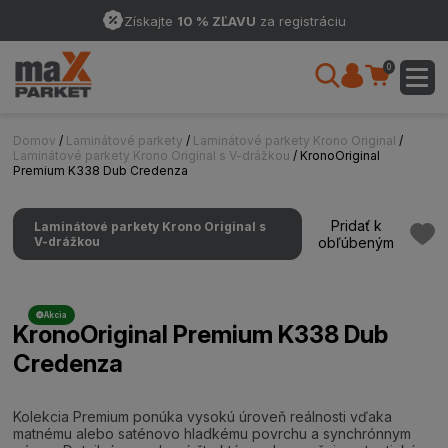
Získajte
10 % ZĽAVU
za registráciu
0
Domov
/
Laminátové parkety
/
Laminátové parkety Krono Original
/
Laminátové parkety Krono Original s V-drážkou
/ KronoOriginal
Premium K338 Dub Credenza
Pridať k
Laminátové parkety Krono Original s
V-drážkou
obľúbeným
Akcia
KronoOriginal Premium K338 Dub
Credenza
Kolekcia Premium ponúka vysokú úroveň reálnosti vďaka
matnému alebo saténovo hladkému povrchu a synchrónnym