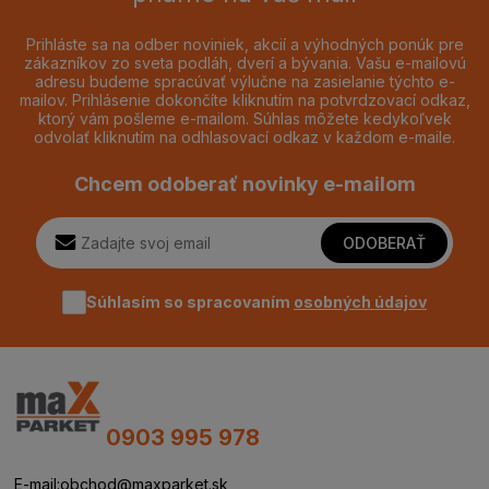
Prihláste sa na odber noviniek, akcií a výhodných ponúk pre
zákazníkov zo sveta podláh, dverí a bývania. Vašu e-mailovú
adresu budeme spracúvať výlučne na zasielanie týchto e-
mailov. Prihlásenie dokončíte kliknutím na potvrdzovací odkaz,
ktorý vám pošleme e-mailom. Súhlas môžete kedykoľvek
odvolať kliknutím na odhlasovací odkaz v každom e-maile.
Chcem odoberať novinky e-mailom
ODOBERAŤ
Súhlasím so spracovaním
osobných údajov
0903 995 978
E-mail:
obchod@maxparket.sk