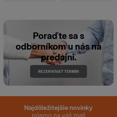
Poraďte sa s
odborníkom u nás na
predajni.
REZERVOVAŤ TERMÍN
Najdôležitejšie novinky
priamo na váš mail