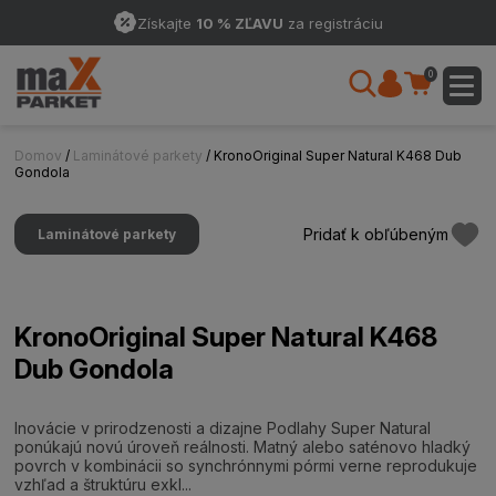
Získajte
10 % ZĽAVU
za registráciu
0
Domov
/
Laminátové parkety
/ KronoOriginal Super Natural K468 Dub
Gondola
Pridať k obľúbeným
Laminátové parkety
KronoOriginal Super Natural K468
Dub Gondola
Inovácie v prirodzenosti a dizajne Podlahy Super Natural
ponúkajú novú úroveň reálnosti. Matný alebo saténovo hladký
povrch v kombinácii so synchrónnymi pórmi verne reprodukuje
vzhľad a štruktúru exkl...