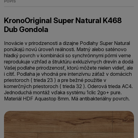
POPIS
KronoOriginal Super Natural K468
Dub Gondola
Inovácie v prirodzenosti a dizajne Podlahy Super Natural
ponúkajú novú úroveň reálnosti. Matný alebo saténovo
hladký povrch v kombinácii so synchrónnymi pórmi verne
reprodukuje vzhľad a štruktúru exkluzívnych drevín a dodá
Vašej podlahe prirodzenosť, ktorú môžete nielen vidieť, ale
i cítiť. Podlaha je vhodná pre intenzívnu záťaž v domácich
priestoroch ( trieda 23 ) a pre bežné použitie v
komerčných priestoroch ( trieda 32 ). Oderová trieda AC4.
Jednoduchá montáž vďaka systému 1clic 2go+ pure.
Materiál HDF Aquastop 8mm. Má antibakteriálny povrch.