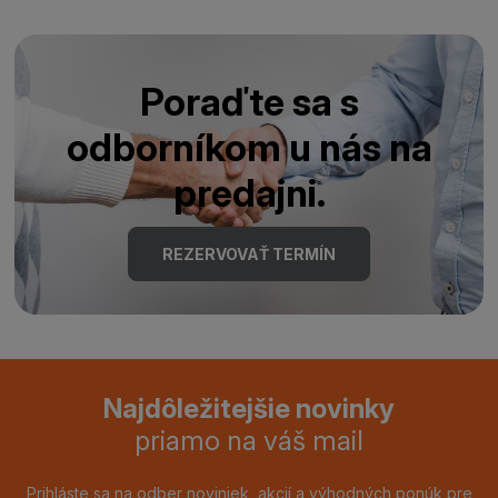
Poraďte sa s
odborníkom u nás na
predajni.
REZERVOVAŤ TERMÍN
Najdôležitejšie novinky
priamo na váš mail
Prihláste sa na odber noviniek, akcií a výhodných ponúk pre