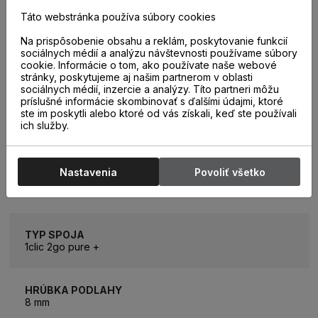
KOLEKCIA
Táto webstránka používa súbory cookies
Super Natural
Na prispôsobenie obsahu a reklám, poskytovanie funkcií
sociálnych médií a analýzu návštevnosti používame súbory
cookie. Informácie o tom, ako používate naše webové
ROZMER LAMELY
stránky, poskytujeme aj našim partnerom v oblasti
1288 x 195mm
sociálnych médií, inzercie a analýzy. Títo partneri môžu
príslušné informácie skombinovať s ďalšími údajmi, ktoré
ste im poskytli alebo ktoré od vás získali, keď ste používali
ROZMER BALÍKA
ich služby.
2,26m2 (9 lamiel)
Nastavenia
Povoliť všetko
ZÁŤAŽOVÁ TRIEDA
32
TYP SPOJA
1clic 2go pure +
HRÚBKA PODLAHY
8 mm