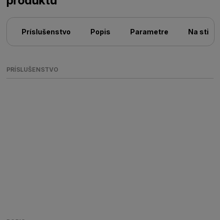
produktu
Príslušenstvo
Popis
Parametre
Na stiah
PRÍSLUŠENSTVO