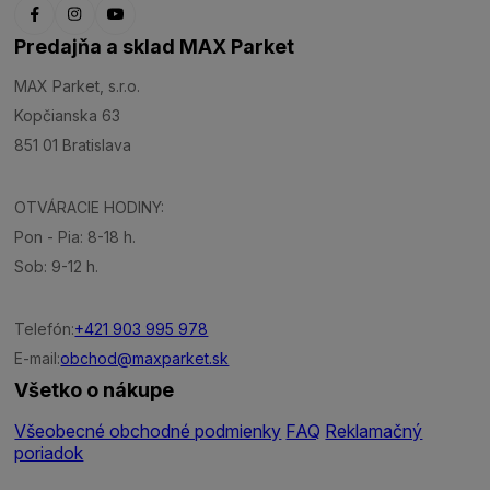
Predajňa a sklad MAX Parket
MAX Parket, s.r.o.
Kopčianska 63
851 01 Bratislava
OTVÁRACIE HODINY:
Pon - Pia: 8-18 h.
Sob: 9-12 h.
Telefón:
+421 903 995 978
E-mail:
obchod@maxparket.sk
Všetko o nákupe
Všeobecné obchodné podmienky
FAQ
Reklamačný
poriadok