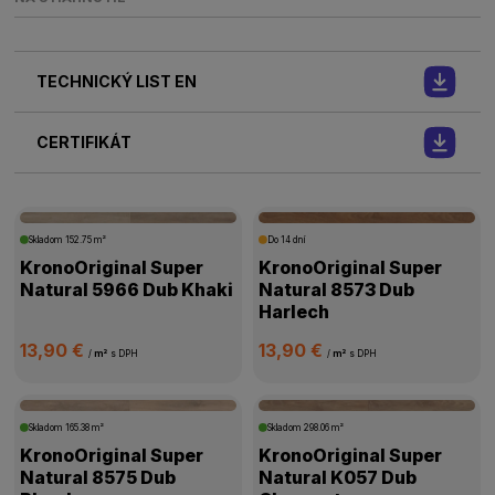
TECHNICKÝ LIST EN
CERTIFIKÁT
Skladom
152.75 m²
Do 14 dní
KronoOriginal Super
KronoOriginal Super
Natural 5966 Dub Khaki
Natural 8573 Dub
Harlech
13,90 €
13,90 €
/
m²
s DPH
/
m²
s DPH
Skladom
165.38 m²
Skladom
298.06 m²
KronoOriginal Super
KronoOriginal Super
Natural 8575 Dub
Natural K057 Dub