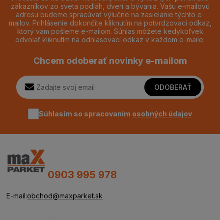
zákazníkov zo sveta podláh, dverí a bývania. Vašu e-mailovú
adresu budeme spracúvať výlučne na zasielanie týchto e-
mailov. Prihlásenie dokončíte kliknutím na potvrdzovací odkaz,
ktorý vám pošleme e-mailom. Súhlas môžete kedykoľvek
odvolať kliknutím na odhlasovací odkaz v každom e-maile.
Chcem odoberať novinky e-mailom
ODOBERAŤ
Súhlasím so spracovaním
osobných údajov
0903 995 978
E-mail:
obchod@maxparket.sk