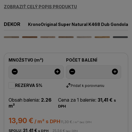
ZOBRAZIŤ CELÝ POPIS PRODUKTU
DEKOR
KronoOriginal Super Natural K468 Dub Gondola
MNOŽSTVO
(
m²
)
POČET BALENÍ
REZERVA 5%
Pridať k porovnaniu
Obsah balenia:
2.26
Cena za 1 balenie:
31,41 €
s
m²
DPH
13,90 €
/ m² s DPH
11,30 €
/ m² bez DPH
31,41 €
SPOLU:
25,54 €
s DPH
bez DPH