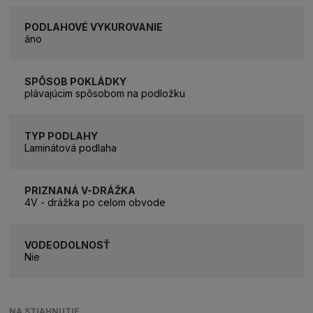
PODLAHOVÉ VYKUROVANIE
áno
SPÔSOB POKLÁDKY
plávajúcim spôsobom na podložku
TYP PODLAHY
Laminátová podlaha
PRIZNANÁ V-DRÁŽKA
4V - drážka po celom obvode
VODEODOLNOSŤ
Nie
NA STIAHNUTIE