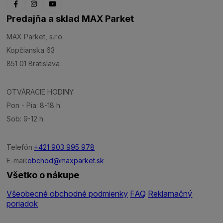
Predajňa a sklad MAX Parket
MAX Parket, s.r.o.
Kopčianska 63
851 01 Bratislava
OTVÁRACIE HODINY:
Pon - Pia: 8-18 h.
Sob: 9-12 h.
Telefón:
+421 903 995 978
E-mail:
obchod@maxparket.sk
Všetko o nákupe
Všeobecné obchodné podmienky
FAQ
Reklamačný
poriadok