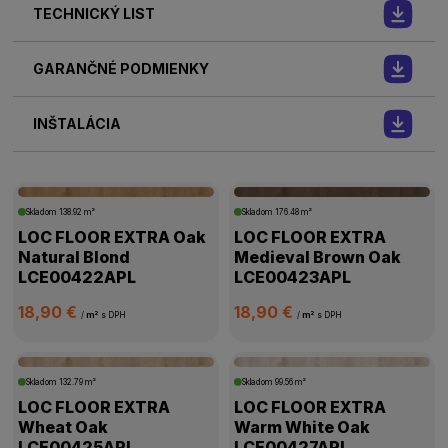
TECHNICKÝ LIST
GARANČNÉ PODMIENKY
INŠTALÁCIA
Skladom
138.92 m²
Skladom
176.48 m²
LOC FLOOR EXTRA Oak
LOC FLOOR EXTRA
Natural Blond
Medieval Brown Oak
LCE00422APL
LCE00423APL
18,90 €
18,90 €
/
m²
s DPH
/
m²
s DPH
Skladom
132.79 m²
Skladom
99.56 m²
LOC FLOOR EXTRA
LOC FLOOR EXTRA
Wheat Oak
Warm White Oak
LCE00425APL
LCE00427APL