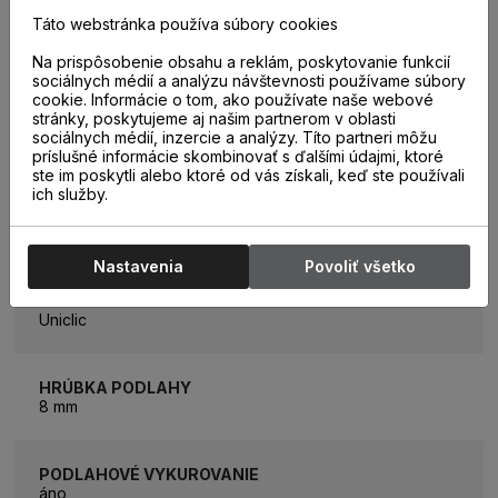
Táto webstránka používa súbory cookies
ROZMER LAMELY
1261 x 244 mm
Na prispôsobenie obsahu a reklám, poskytovanie funkcií
sociálnych médií a analýzu návštevnosti používame súbory
cookie. Informácie o tom, ako používate naše webové
stránky, poskytujeme aj našim partnerom v oblasti
ROZMER BALÍKA
sociálnych médií, inzercie a analýzy. Títo partneri môžu
2,461 m2 (8 lamiel)
príslušné informácie skombinovať s ďalšími údajmi, ktoré
ste im poskytli alebo ktoré od vás získali, keď ste používali
ich služby.
ZÁŤAŽOVÁ TRIEDA
32
Nastavenia
Povoliť všetko
TYP SPOJA
Uniclic
HRÚBKA PODLAHY
8 mm
PODLAHOVÉ VYKUROVANIE
áno