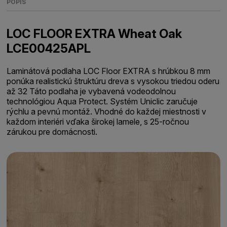
POPIS
LOC FLOOR EXTRA Wheat Oak
LCE00425APL
Laminátová podlaha LOC Floor EXTRA s hrúbkou 8 mm
ponúka realistickú štruktúru dreva s vysokou triedou oderu
až 32 Táto podlaha je vybavená vodeodolnou
technológiou Aqua Protect. Systém Uniclic zaručuje
rýchlu a pevnú montáž. Vhodné do každej miestnosti v
každom interiéri vďaka širokej lamele, s 25-ročnou
zárukou pre domácnosti.