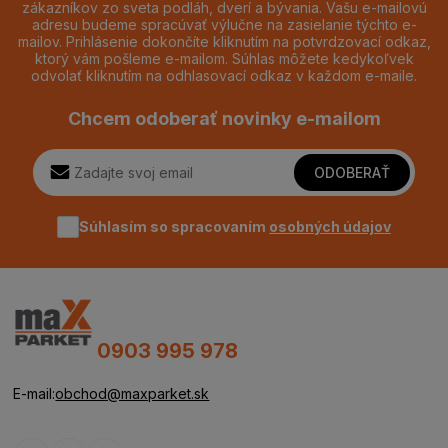
zákazníkov zo sveta podláh, dverí a bývania. Vašu e-mailovú
adresu budeme spracúvať výlučne na zasielanie týchto e-
mailov. Prihlásenie dokončíte kliknutím na potvrdzovací odkaz,
ktorý vám pošleme e-mailom. Súhlas môžete kedykoľvek
odvolať kliknutím na odhlasovací odkaz v každom e-maile.
Chcem odoberať novinky e-mailom
ODOBERAŤ
Súhlasím so spracovaním
osobných údajov
0903 995 978
E-mail:
obchod@maxparket.sk