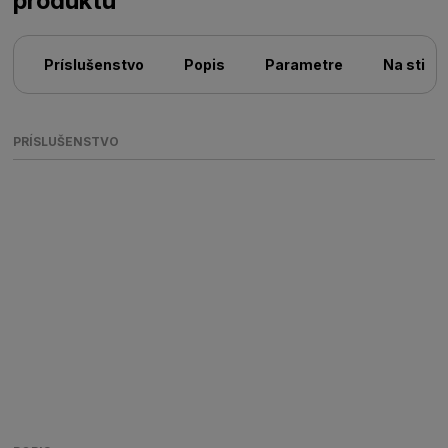
produktu
Príslušenstvo
Popis
Parametre
Na stiah
PRÍSLUŠENSTVO