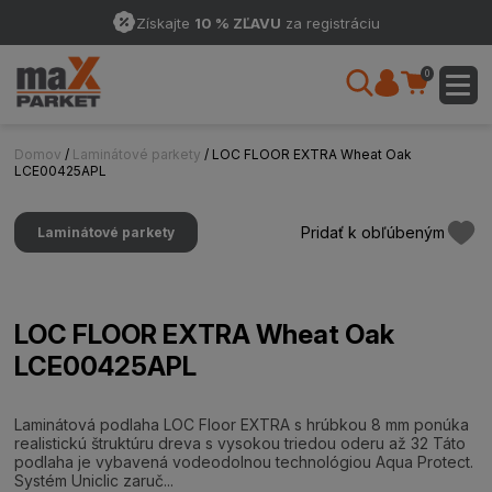
Získajte
10 % ZĽAVU
za registráciu
0
Domov
/
Laminátové parkety
/ LOC FLOOR EXTRA Wheat Oak
LCE00425APL
Pridať k obľúbeným
Laminátové parkety
LOC FLOOR EXTRA Wheat Oak
LCE00425APL
Laminátová podlaha LOC Floor EXTRA s hrúbkou 8 mm ponúka
realistickú štruktúru dreva s vysokou triedou oderu až 32 Táto
podlaha je vybavená vodeodolnou technológiou Aqua Protect.
Systém Uniclic zaruč...