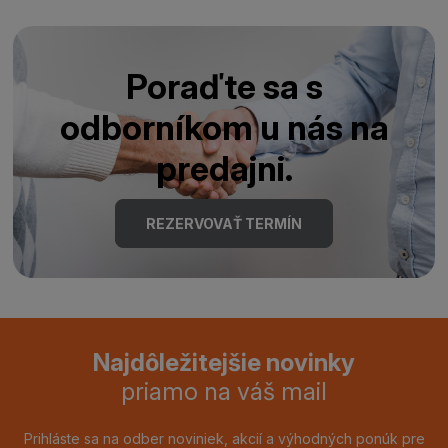
Poraďte sa s
odborníkom u nás na
predajni.
REZERVOVAŤ TERMÍN
Najdôležitejšie novinky
priamo na váš mail
Prihláste sa na odber noviniek, akcií a výhodných ponúk pre