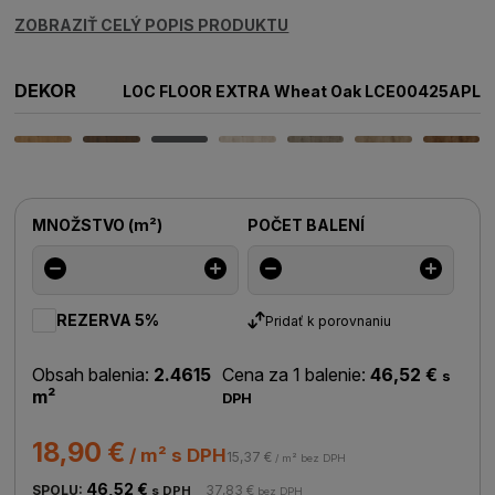
ZOBRAZIŤ CELÝ POPIS PRODUKTU
DEKOR
LOC FLOOR EXTRA Wheat Oak LCE00425APL
MNOŽSTVO
(
m²
)
POČET BALENÍ
REZERVA 5%
Pridať k porovnaniu
Obsah balenia:
2.4615
Cena za 1 balenie:
46,52 €
s
m²
DPH
18,90 €
/ m² s DPH
15,37 €
/ m² bez DPH
46,52 €
SPOLU:
37,83 €
s DPH
bez DPH