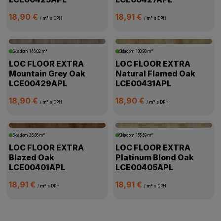
18,90 €
18,91 €
/
m²
s DPH
/
m²
s DPH
Skladom
146.02 m²
Skladom
188.98 m²
LOC FLOOR EXTRA
LOC FLOOR EXTRA
Mountain Grey Oak
Natural Flamed Oak
LCE00429APL
LCE00431APL
18,90 €
18,90 €
/
m²
s DPH
/
m²
s DPH
Skladom
26.86 m²
Skladom
165.69 m²
LOC FLOOR EXTRA
LOC FLOOR EXTRA
Blazed Oak
Platinum Blond Oak
LCE00401APL
LCE00405APL
18,91 €
18,91 €
/
m²
s DPH
/
m²
s DPH