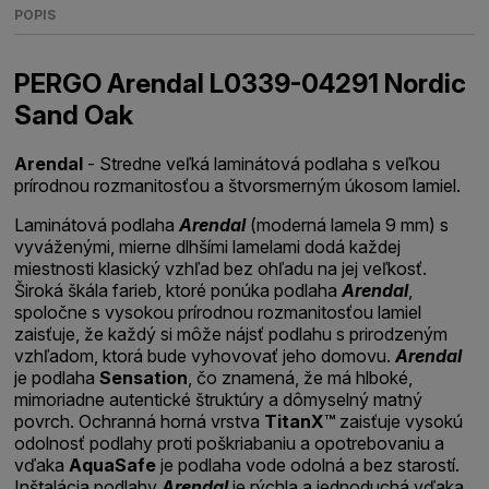
POPIS
PERGO Arendal L0339-04291 Nordic
Sand Oak
Arendal
- Stredne veľká laminátová podlaha s veľkou
prírodnou rozmanitosťou a štvorsmerným úkosom lamiel.
Laminátová podlaha
Arendal
(moderná lamela 9 mm) s
vyváženými, mierne dlhšími lamelami dodá každej
miestnosti klasický vzhľad bez ohľadu na jej veľkosť.
Široká škála farieb, ktoré ponúka podlaha
Arendal
,
spoločne s vysokou prírodnou rozmanitosťou lamiel
zaisťuje, že každý si môže nájsť podlahu s prirodzeným
vzhľadom, ktorá bude vyhovovať jeho domovu.
Arendal
je podlaha
Sensation
, čo znamená, že má hlboké,
mimoriadne autentické štruktúry a dômyselný matný
povrch. Ochranná horná vrstva
TitanX™
zaisťuje vysokú
odolnosť podlahy proti poškriabaniu a opotrebovaniu a
vďaka
AquaSafe
je podlaha vode odolná a bez starostí.
Inštalácia podlahy
Arendal
je rýchla a jednoduchá vďaka