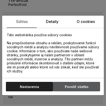
TYP SPOJA
PerfectFold
HRÚBKA PODLAHY
Súhlas
Detaily
O cookies
9 mm
Táto webstránka používa súbory cookies
TEPELNÝ ODPOR
0,06m2K/W
Na prispôsobenie obsahu a reklám, poskytovanie funkcií
sociálnych médií a analýzu návštevnosti používame súbory
cookie. Informácie o tom, ako používate naše webové
stránky, poskytujeme aj našim partnerom v oblasti
PODLAHOVÉ VYKUROVANIE
sociálnych médií, inzercie a analýzy. Títo partneri môžu
áno
príslušné informácie skombinovať s ďalšími údajmi, ktoré
ste im poskytli alebo ktoré od vás získali, keď ste používali
ich služby.
TYP POVRCHU
4V Pressed, EIR, AquaSafe
Nastavenia
Povoliť všetko
INTEGROVANÁ PODLOŽKA
nie