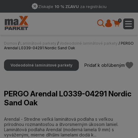
Získajte
10 % ZĽAVU
za registráciu
0
Domov
/
Laminátové parkety
/
Vodeodolné laminátové parkety
/ PERGO
Arendal L0339-04291 Nordic Sand Oak
Pridať k obľúbeným
Vodeodolné laminátové parkety
PERGO Arendal L0339-04291 Nordic
Sand Oak
Arendal - Stredne veľká laminátová podlaha s veľkou
prírodnou rozmanitosťou a štvorsmerným úkosom lamiel.
Laminátová podlaha Arendal (moderná lamela 9 mm) s
vyváženými, mierne dlhšími lamelami dodá k...