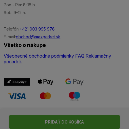
Pon - Pia: 8-18 h.
Sob: 9-12 h.
Telefón:
+421 903 995 978
E-mail:
obchod@maxparket.sk
Všetko o nákupe
Všeobecné obchodné podmienky
FAQ
Reklamačný
poriadok
Nastavenie cookies
| © Všetky práva vyhradené | Made with ♥
PRIDAŤ DO KOŠÍKA
by
Madviso