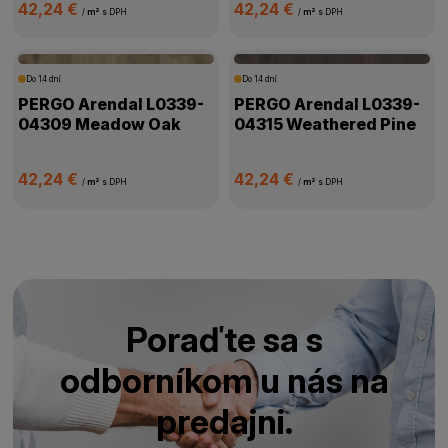
42,24 €
42,24 €
/
m²
s DPH
/
m²
s DPH
Do 14 dní
Do 14 dní
PERGO Arendal L0339-
PERGO Arendal L0339-
04309 Meadow Oak
04315 Weathered Pine
42,24 €
42,24 €
/
m²
s DPH
/
m²
s DPH
Poraďte sa s
odborníkom u nás na
predajni.