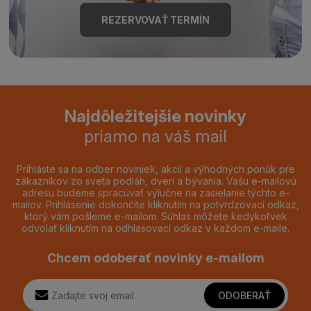
REZERVOVAŤ TERMÍN
Najdôležitejšie novinky
priamo na váš mail
Prihláste sa na odber noviniek, akcií a výhodných ponúk pre
zákazníkov zo sveta podláh, dverí a bývania. Vašu e-mailovú
adresu budeme spracúvať výlučne na zasielanie týchto e-
mailov. Prihlásenie dokončíte kliknutím na potvrdzovací odkaz,
ktorý vám pošleme e-mailom. Súhlas môžete kedykoľvek
odvolať kliknutím na odhlasovací odkaz v každom e-maile.
Chcem odoberať novinky e-mailom
ODOBERAŤ