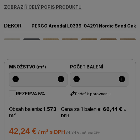
ZOBRAZIŤ CELÝ POPIS PRODUKTU
DEKOR
PERGO Arendal L0339-04291 Nordic Sand Oak
MNOŽSTVO
(
m²
)
POČET BALENÍ
REZERVA 5%
Pridať k porovnaniu
Obsah balenia:
1.573
Cena za 1 balenie:
66,44 €
s
m²
DPH
42,24 €
/ m² s DPH
34,34 €
/ m² bez DPH