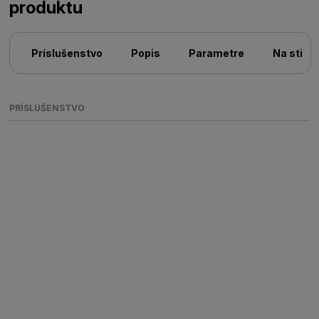
produktu
Príslušenstvo
Popis
Parametre
Na stiah
PRÍSLUŠENSTVO