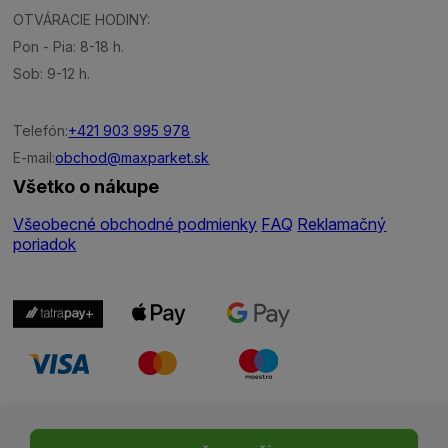
OTVÁRACIE HODINY:
Pon - Pia: 8-18 h.
Sob: 9-12 h.
Telefón:
+421 903 995 978
E-mail:
obchod@maxparket.sk
Všetko o nákupe
Všeobecné obchodné podmienky
FAQ
Reklamačný
poriadok
Nastavenie cookies
| © Všetky práva vyhradené | Made with ♥