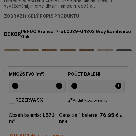
Laminátová podlaha Arendal (moderná lamela 9 mm) s
vyváženými, mierne dlhšími lamelami dodá k...
ZOBRAZIŤ CELÝ POPIS PRODUKTU
PERGO Arendal Pro L0239-04303 Gray Barnhouse
DEKOR
Oak
MNOŽSTVO
(
m²
)
POČET BALENÍ
REZERVA 5%
Pridať k porovnaniu
Obsah balenia:
1.573
Cena za 1 balenie:
76,95 €
s
m²
DPH