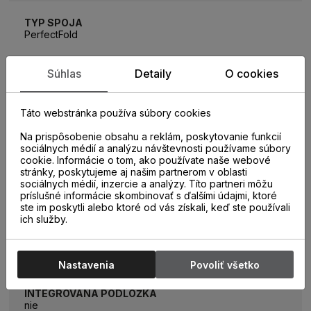
TYP SPOJA
PerfectFold
Súhlas
Detaily
O cookies
HRÚBKA PODLAHY
9 mm
Táto webstránka používa súbory cookies
TEPELNÝ ODPOR
Na prispôsobenie obsahu a reklám, poskytovanie funkcií
0,06m2K/W
sociálnych médií a analýzu návštevnosti používame súbory
cookie. Informácie o tom, ako používate naše webové
stránky, poskytujeme aj našim partnerom v oblasti
sociálnych médií, inzercie a analýzy. Títo partneri môžu
PODLAHOVÉ VYKUROVANIE
príslušné informácie skombinovať s ďalšími údajmi, ktoré
áno
ste im poskytli alebo ktoré od vás získali, keď ste používali
ich služby.
TYP POVRCHU
4V Pressed, EIR, AquaSafe
Nastavenia
Povoliť všetko
INTEGROVANÁ PODLOŽKA
nie