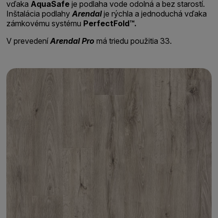
vďaka
AquaSafe
je podlaha vode odolná a bez starostí.
Inštalácia podlahy
Arendal
je rýchla a jednoduchá vďaka
zámkovému systému
PerfectFold™.
V prevedení
Arendal Pro
má triedu použitia 33.