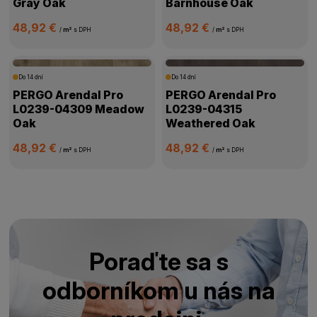
Gray Oak
Barnhouse Oak
48,92 €
48,92 €
/
m²
s DPH
/
m²
s DPH
Do 14 dní
Do 14 dní
PERGO Arendal Pro
PERGO Arendal Pro
L0239-04309 Meadow
L0239-04315
Oak
Weathered Oak
48,92 €
48,92 €
/
m²
s DPH
/
m²
s DPH
Poraďte sa s
odborníkom u nás na