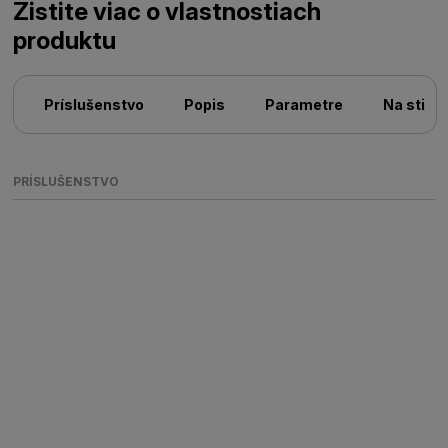
Zistite viac o vlastnostiach
produktu
Príslušenstvo
Popis
Parametre
Na stiah
PRÍSLUŠENSTVO