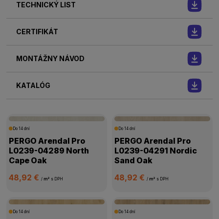
TECHNICKÝ LIST
CERTIFIKÁT
MONTÁŽNY NÁVOD
KATALÓG
Do 14 dní
Do 14 dní
PERGO Arendal Pro
PERGO Arendal Pro
L0239-04289 North
L0239-04291 Nordic
Cape Oak
Sand Oak
48,92 €
48,92 €
/
m²
s DPH
/
m²
s DPH
Do 14 dní
Do 14 dní