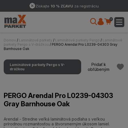
Získajte
10 % ZĽAVU
za registráciu
0
Domov
/
Laminátové parkety
/
Laminátové parkety Pergo
/
Laminátové
parkety Pergo s V-drážkou
/ PERGO Arendal Pro L0239-04303 Gray
Barnhouse Oak
Pridať k
Laminátové parkety Pergo s V-
drážkou
obľúbeným
PERGO Arendal Pro L0239-04303
Gray Barnhouse Oak
Arendal - Stredne veľká laminátová podlaha s veľkou
prírodnou rozmanitosťou a štvorsmerným úkosom lamiel.