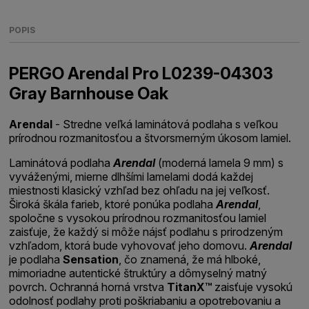
POPIS
PERGO Arendal Pro L0239-04303
Gray Barnhouse Oak
Arendal
- Stredne veľká laminátová podlaha s veľkou
prírodnou rozmanitosťou a štvorsmerným úkosom lamiel.
Laminátová podlaha
Arendal
(moderná lamela 9 mm) s
vyváženými, mierne dlhšími lamelami dodá každej
miestnosti klasický vzhľad bez ohľadu na jej veľkosť.
Široká škála farieb, ktoré ponúka podlaha
Arendal
,
spoločne s vysokou prírodnou rozmanitosťou lamiel
zaisťuje, že každý si môže nájsť podlahu s prirodzeným
vzhľadom, ktorá bude vyhovovať jeho domovu.
Arendal
je podlaha
Sensation
, čo znamená, že má hlboké,
mimoriadne autentické štruktúry a dômyselný matný
povrch. Ochranná horná vrstva
TitanX™
zaisťuje vysokú
odolnosť podlahy proti poškriabaniu a opotrebovaniu a