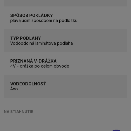
SPÔSOB POKLÁDKY
plávajúcim spôsobom na podložku
TYP PODLAHY
Vodoodolná laminátová podlaha
PRIZNANÁ V-DRÁŽKA
4V - drážka po celom obvode
VODEODOLNOSŤ
Áno
NA STIAHNUTIE