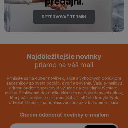
predajni.
REZERVOVAŤ TERMÍN
Najdôležitejšie novinky
priamo na váš mail
Prihláste sa na odber noviniek, akcií a výhodných ponúk pre
zákazníkov zo sveta podláh, dverí a bývania. Vašu e-mailovú
adresu budeme spracúvať výlučne na zasielanie týchto e-
mailov. Prihlásenie dokončíte kliknutím na potvrdzovací odkaz,
ktorý vám pošleme e-mailom. Súhlas môžete kedykoľvek
odvolať kliknutím na odhlasovací odkaz v každom e-maile.
Chcem odoberať novinky e-mailom