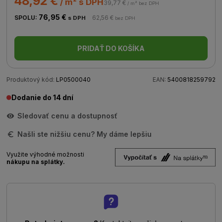
48,92 €
/ m² s DPH
39,77 €
/ m² bez DPH
76,95 €
SPOLU:
62,56 €
s DPH
bez DPH
PRIDAŤ DO KOŠÍKA
Produktový kód:
LP0500040
EAN:
5400818259792
Dodanie do 14 dní
Sledovať cenu a dostupnosť
Našli ste nižšiu cenu? My dáme lepšiu
Využite výhodné možnosti
nákupu na splátky.