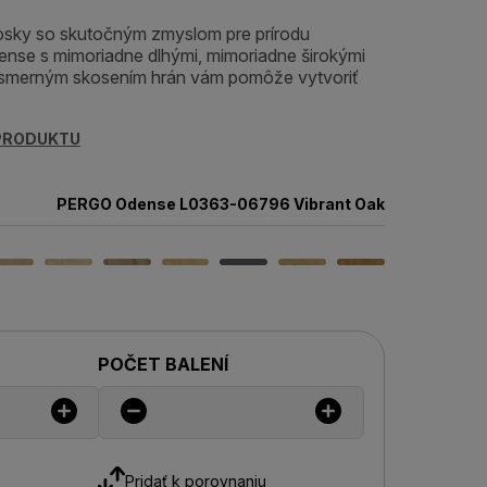
dosky so skutočným zmyslom pre prírodu
nse s mimoriadne dlhými, mimoriadne širokými
smerným skosením hrán vám pomôže vytvoriť
 PRODUKTU
PERGO Odense L0363-06796 Vibrant Oak
POČET BALENÍ
Pridať k porovnaniu