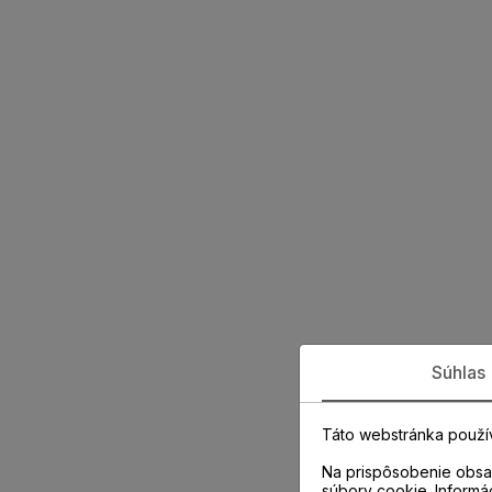
Súhlas
Táto webstránka použí
Na prispôsobenie obsah
súbory cookie. Informá