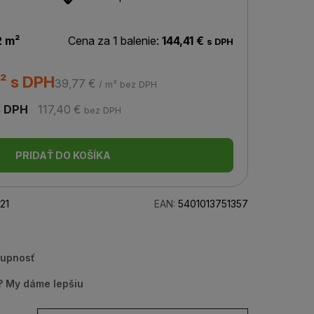
2 m²
Cena za 1 balenie:
144,41 €
s DPH
² s DPH
39,77 €
/ m² bez DPH
 DPH
117,40 €
bez DPH
PRIDAŤ DO KOŠÍKA
21
EAN:
5401013751357
tupnosť
u? My dáme lepšiu