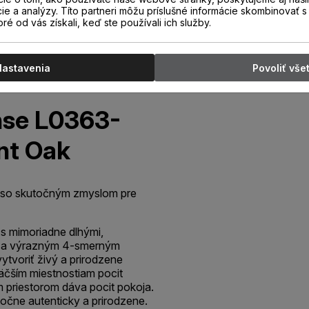
cie a analýzy. Títo partneri môžu príslušné informácie skombinovať s 
oré od vás získali, keď ste používali ich služby.
Nastavenia
Povoliť vše
se L0363-
nt Oak
y so skutočným zmyslom pre
s mimoriadne dlhými,
i a výrazným 4-smerným
tvoriť živý a prirodzene
väčším miestnostiam pocit
m priestorom dáva pocit pokoja.
očne autenticky a prirodzene.