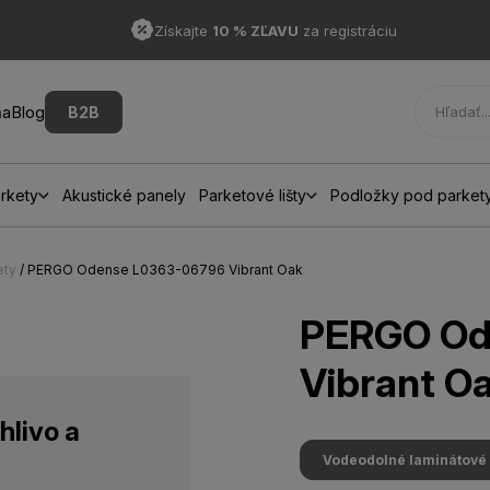
Získajte
10 % ZĽAVU
za registráciu
ňa
Blog
B2B
rkety
Akustické panely
Parketové lišty
Podložky pod parket
ety
/ PERGO Odense L0363-06796 Vibrant Oak
PERGO Od
Vibrant O
hlivo a
Vodeodolné laminátové 