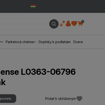
0
y
Parketová chémia
Doplnky k podlahám
Dvere
ense L0363-06796
ak
Pridať k obľúbeným
parkety