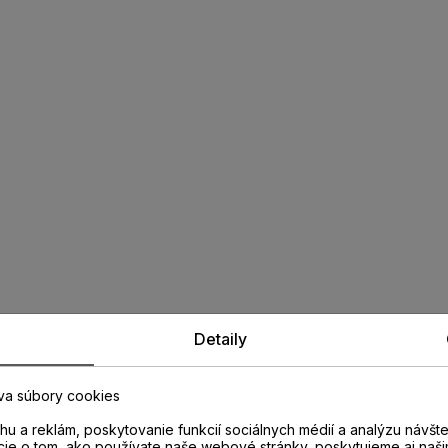
Detaily
va súbory cookies
u a reklám, poskytovanie funkcií sociálnych médií a analýzu návšt
cie o tom, ako používate naše webové stránky, poskytujeme aj naši