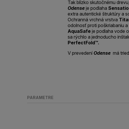
Tak blízko skutočnému drevu, 
Odense
je podlaha
Sensatio
extra autentické štruktúry a 
Ochranná vrchná vrstva
Tit
odolnosť proti poškriabaniu 
AquaSafe
je podlaha vode o
sa rýchlo a jednoducho inšta
PerfectFold™.
V prevedení
Odense
má tried
PARAMETRE