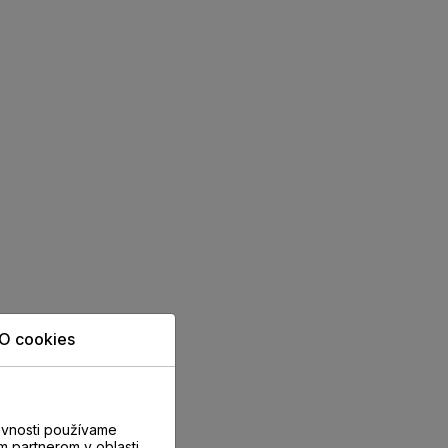
O cookies
evnosti používame
m partnerom v oblasti