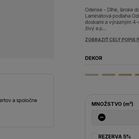
Odense - Dlhé, široké 
Laminátová podlaha Ode
doskami a výrazným 4-
živý a p...
ZOBRAZIŤ CELÝ POPIS
DEKOR
ertov a spoločne
MNOŽSTVO
(
m²
)
REZERVA 5%