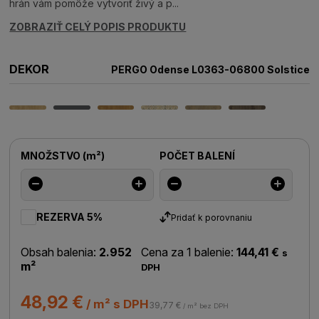
hrán vám pomôže vytvoriť živý a p...
ZOBRAZIŤ CELÝ POPIS PRODUKTU
DEKOR
PERGO Odense L0363-06800 Solstice
MNOŽSTVO
(
m²
)
POČET BALENÍ
REZERVA 5%
Pridať k porovnaniu
Obsah balenia:
2.952
Cena za 1 balenie:
144,41 €
s
m²
DPH
48,92 €
/ m² s DPH
39,77 €
/ m² bez DPH