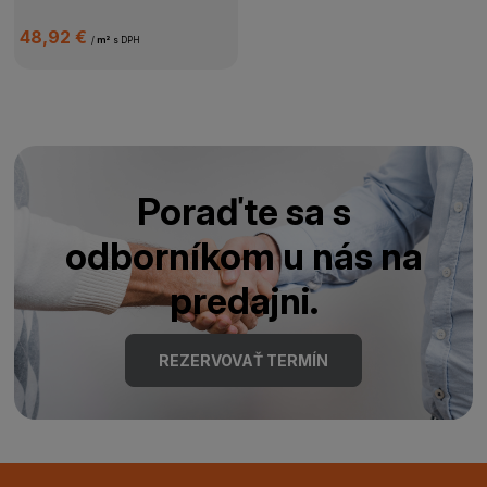
48,92 €
/
m²
s DPH
Poraďte sa s
odborníkom u nás na
predajni.
REZERVOVAŤ TERMÍN