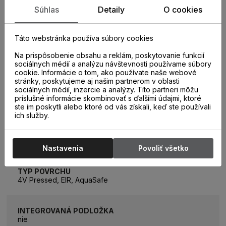
Súhlas
Detaily
O cookies
TYP SPOJA
PerfectFold
Táto webstránka používa súbory cookies
HRÚBKA PODLAHY
Na prispôsobenie obsahu a reklám, poskytovanie funkcií
9,5 mm
sociálnych médií a analýzu návštevnosti používame súbory
cookie. Informácie o tom, ako používate naše webové
stránky, poskytujeme aj našim partnerom v oblasti
sociálnych médií, inzercie a analýzy. Títo partneri môžu
TEPELNÝ ODPOR
príslušné informácie skombinovať s ďalšími údajmi, ktoré
0,06m2K/W
ste im poskytli alebo ktoré od vás získali, keď ste používali
ich služby.
PODLAHOVÉ VYKUROVANIE
áno
Nastavenia
Povoliť všetko
TYP POVRCHU
4V Pressed, EIR, AquaSafe
INTEGROVANÁ PODLOŽKA
nie