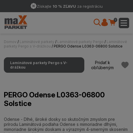
Získajte
10 % ZĽAVU
za registráciu
0
Domov
/
Laminátové parkety
/
Laminátové parkety Pergo
/
Laminátové
parkety Pergo s V-drážkou
/ PERGO Odense L0363-06800 Solstice
Pridať k
Laminátové parkety Pergo s V-
drážkou
obľúbeným
PERGO Odense L0363-06800
Solstice
Odense - Dlhé, široké dosky so skutočným zmyslom pre
prírodu Laminátová podlaha Odense s mimoriadne dlhými,
mimoriadne širokými doskami a výrazným 4-smerným skosením