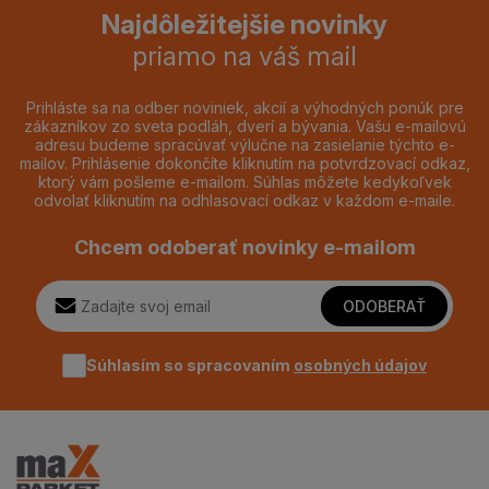
Najdôležitejšie novinky
priamo na váš mail
Prihláste sa na odber noviniek, akcií a výhodných ponúk pre
zákazníkov zo sveta podláh, dverí a bývania. Vašu e-mailovú
adresu budeme spracúvať výlučne na zasielanie týchto e-
mailov. Prihlásenie dokončíte kliknutím na potvrdzovací odkaz,
ktorý vám pošleme e-mailom. Súhlas môžete kedykoľvek
odvolať kliknutím na odhlasovací odkaz v každom e-maile.
Chcem odoberať novinky e-mailom
ODOBERAŤ
Súhlasím so spracovaním
osobných údajov