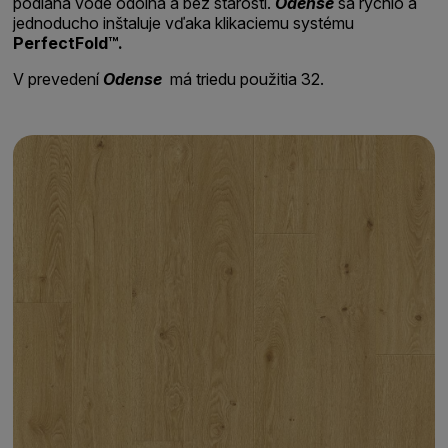
podlaha vode odolná a bez starostí.
Odense
sa rýchlo a
jednoducho inštaluje vďaka klikaciemu systému
PerfectFold™.
V prevedení
Odense
má triedu použitia 32.