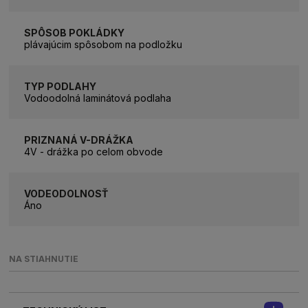
SPÔSOB POKLÁDKY
plávajúcim spôsobom na podložku
TYP PODLAHY
Vodoodolná laminátová podlaha
PRIZNANÁ V-DRÁŽKA
4V - drážka po celom obvode
VODEODOLNOSŤ
Áno
NA STIAHNUTIE