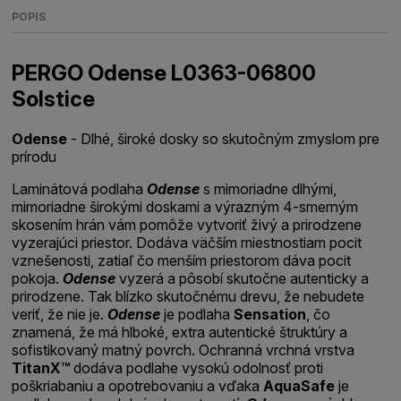
POPIS
PERGO Odense L0363-06800
Solstice
Odense
- Dlhé, široké dosky so skutočným zmyslom pre
prírodu
Laminátová podlaha
Odense
s mimoriadne dlhými,
mimoriadne širokými doskami a výrazným 4-smerným
skosením hrán vám pomôže vytvoriť živý a prirodzene
vyzerajúci priestor. Dodáva väčším miestnostiam pocit
vznešenosti, zatiaľ čo menším priestorom dáva pocit
pokoja.
Odense
vyzerá a pôsobí skutočne autenticky a
prirodzene. Tak blízko skutočnému drevu, že nebudete
veriť, že nie je.
Odense
je podlaha
Sensation
, čo
znamená, že má hlboké, extra autentické štruktúry a
sofistikovaný matný povrch. Ochranná vrchná vrstva
TitanX™
dodáva podlahe vysokú odolnosť proti
poškriabaniu a opotrebovaniu a vďaka
AquaSafe
je