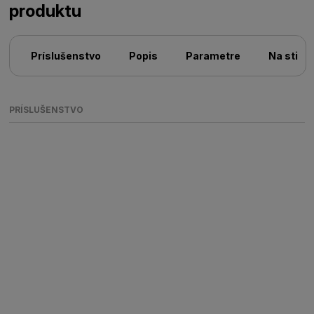
produktu
Príslušenstvo
Popis
Parametre
Na stiah
PRÍSLUŠENSTVO