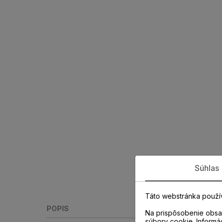
Súhlas
Táto webstránka použí
POPIS
Na prispôsobenie obsah
súbory cookie. Informá