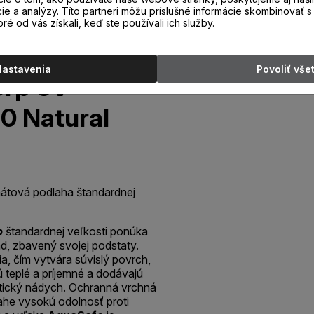
cie a analýzy. Títo partneri môžu príslušné informácie skombinovať s 
oré od vás získali, keď ste používali ich služby.
Nastavenia
Povoliť vše
orp 0V
0 Natural
átová podlaha štandardnej
p
štandardnej veľkosti ponúka
d, zbavený svojej podstaty.
, čím vytvára súvislý povrch,
ú teplé a príjemné a dodávajú
ntický nádych. Ochranná vrchná
he vysokú odolnosť proti