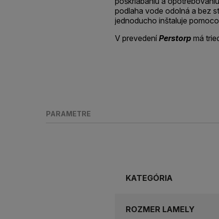
poškriabaniu a opotrebovani
podlaha vode odolná a bez st
jednoducho inštaluje pomoco
V prevedení
Perstorp
má trie
PARAMETRE
KATEGÓRIA
ROZMER LAMELY