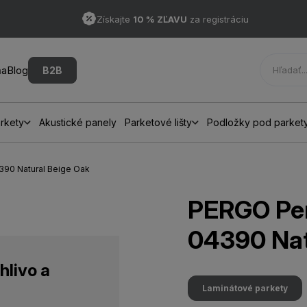
Získajte
10 % ZĽAVU
za registráciu
ňa
Blog
B2B
rkety
Akustické panely
Parketové lišty
Podložky pod parket
390 Natural Beige Oak
PERGO Per
04390 Nat
hlivo a
Laminátové parkety