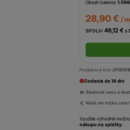
Obsah balenia:
1.596
28,90 €
/ m
46,12 €
SPOLU:
s
Produktový kód:
LP05001
Dodanie do 14 dní
Sledovať cenu a dos
Našli ste nižšiu cen
Využite výhodné možno
nákupu na splátky.