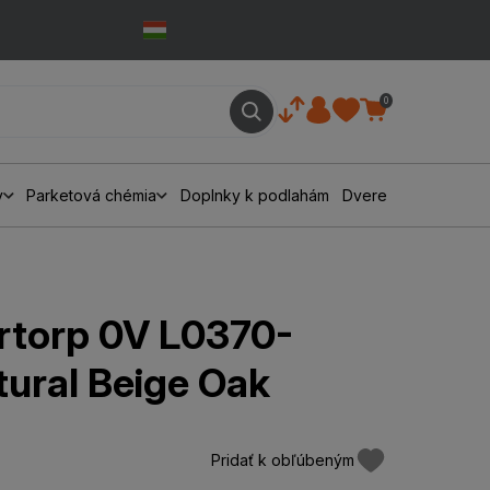
0
y
Parketová chémia
Doplnky k podlahám
Dvere
torp 0V L0370-
ural Beige Oak
Pridať k obľúbeným