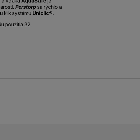
u a vďaka
AquaSafe
je
arostí.
Perstorp
sa rýchlo a
u klik systému
Uniclic®.
du použitia 32.