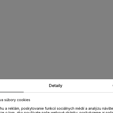
Detaily
va súbory cookies
u a reklám, poskytovanie funkcií sociálnych médií a analýzu návšt
cie o tom, ako používate naše webové stránky, poskytujeme aj naši