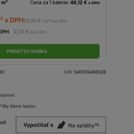
 m²
Cena za 1 balenie:
46,12 €
s DPH
² s DPH
23,50 €
/ m² bez DPH
 DPH
37,51 €
bez DPH
PRIDAŤ DO KOŠÍKA
80
EAN:
5401014466328
tupnosť
u? My dáme lepšiu
sti