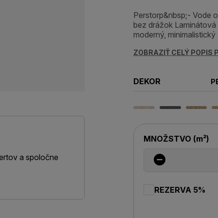
Perstorp&nbsp;- Vode o
bez drážok Laminátová 
moderný, minimalistický
ZOBRAZIŤ CELÝ POPIS
DEKOR
P
MNOŽSTVO
(
m²
)
ertov a spoločne
REZERVA 5%