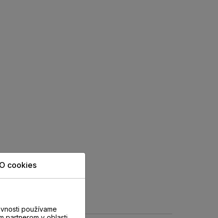
O cookies
evnosti používame
m partnerom v oblasti