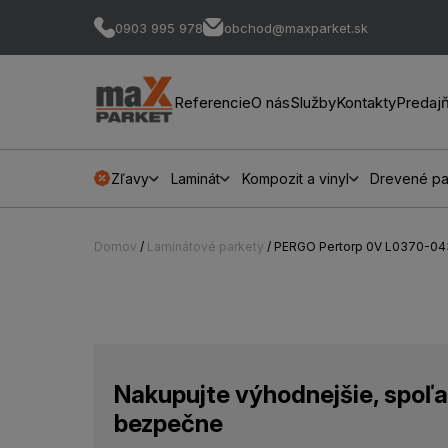
0903 995 978
obchod@maxparket.sk
Referencie
O nás
Služby
Kontakty
Predaj
Zľavy
Laminát
Kompozit a vinyl
Drevené pa
Domov
/
Laminátové parkety
/ PERGO Pertorp 0V L0370-04
Nakupujte výhodnejšie, spoľa
bezpečne