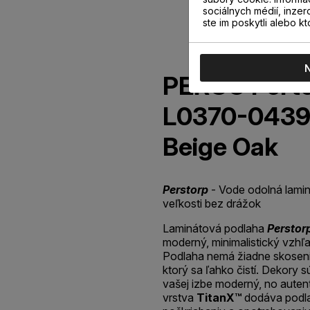
sociálnych médií, inzer
ste im poskytli alebo kt
PERGO Pert
L0370-0439
Beige Oak
Perstorp
- Vode odolná lamin
veľkosti bez drážok
Laminátová podlaha
Perstor
moderný, minimalistický vzhľa
Podlaha nemá žiadne skosenia
ktorý sa ľahko čistí. Dekory s
vašej izbe moderný, no aute
vrstva
TitanX™
dodáva podla