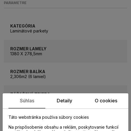
PARAMETRE
KATEGÓRIA
Laminátové parkety
ROZMER LAMELY
1380 X 278,5mm
ROZMER BALÍKA
2,306m2 (6 lamiel)
ZÁŤAŽOVÁ TRIEDA
32
Súhlas
Detaily
O cookies
TYP SPOJA
Táto webstránka používa súbory cookies
Uniclic
Na prispôsobenie obsahu a reklám, poskytovanie funkcií