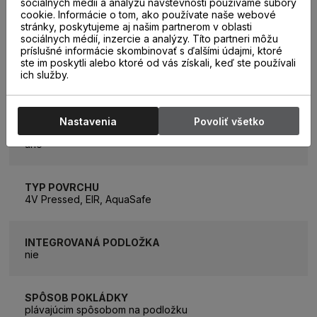
sociálnych médií a analýzu návštevnosti používame súbory
cookie. Informácie o tom, ako používate naše webové
HRÚBKA PODLAHY
stránky, poskytujeme aj našim partnerom v oblasti
8 mm
sociálnych médií, inzercie a analýzy. Títo partneri môžu
príslušné informácie skombinovať s ďalšími údajmi, ktoré
ste im poskytli alebo ktoré od vás získali, keď ste používali
ich služby.
TEPELNÝ ODPOR
0,06m2K/W
Nastavenia
Povoliť všetko
PODLAHOVÉ VYKUROVANIE
áno
TYP POVRCHU
4V Pressed, EIR, AquaSafe
INTEGROVANÁ PODLOŽKA
nie
SPÔSOB POKLÁDKY
plávajúcim spôsobom na podložku