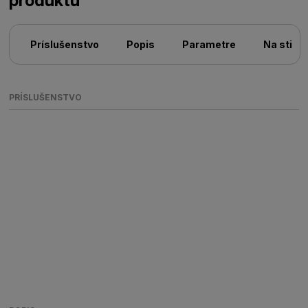
produktu
Príslušenstvo
Popis
Parametre
Na stiah
PRÍSLUŠENSTVO