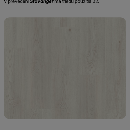
V prevedení
Stavanger
má triedu použitia 32.