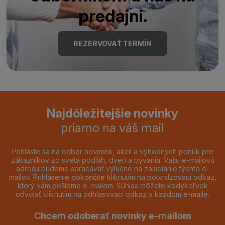
predajni.
REZERVOVAŤ TERMÍN
Najdôležitejšie novinky
priamo na váš mail
Prihláste sa na odber noviniek, akcií a výhodných ponúk pre
zákazníkov zo sveta podláh, dverí a bývania. Vašu e-mailovú
adresu budeme spracúvať výlučne na zasielanie týchto e-
mailov. Prihlásenie dokončíte kliknutím na potvrdzovací odkaz,
ktorý vám pošleme e-mailom. Súhlas môžete kedykoľvek
odvolať kliknutím na odhlasovací odkaz v každom e-maile.
Chcem odoberať novinky e-mailom