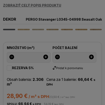
ZOBRAZIŤ CELÝ POPIS PRODUKTU
DEKOR
PERGO Stavanger L0345-04998 Seasalt Oak
MNOŽSTVO
(
m²
)
POČET BALENÍ
REZERVA 5%
Pridať k porovnaniu
Obsah balenia:
2.306
Cena za 1 balenie:
66,64 €
s
m²
DPH
28,90 €
/ m² s DPH
23,50 €
/ m² bez DPH
66,64 €
SPOLU:
54,19 €
s DPH
bez DPH