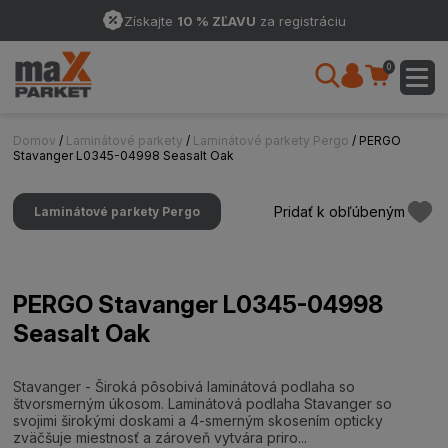
Získajte
10 % ZĽAVU
za registráciu
0
Domov
/
Laminátové parkety
/
Laminátové parkety Pergo
/ PERGO
Stavanger L0345-04998 Seasalt Oak
Pridať k obľúbeným
Laminátové parkety Pergo
PERGO Stavanger L0345-04998
Seasalt Oak
Stavanger - Široká pôsobivá laminátová podlaha so
štvorsmerným úkosom. Laminátová podlaha Stavanger so
svojimi širokými doskami a 4-smerným skosením opticky
zväčšuje miestnosť a zároveň vytvára priro...