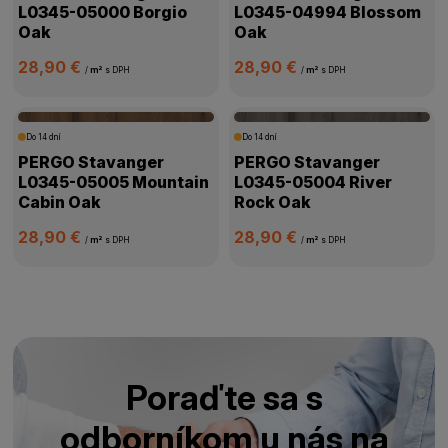
L0345-05000 Borgio
L0345-04994 Blossom
Oak
Oak
28,90 €
28,90 €
/
m²
s DPH
/
m²
s DPH
Do 14 dní
Do 14 dní
PERGO Stavanger
PERGO Stavanger
L0345-05005 Mountain
L0345-05004 River
Cabin Oak
Rock Oak
28,90 €
28,90 €
/
m²
s DPH
/
m²
s DPH
Poraďte sa s
odborníkom u nás na