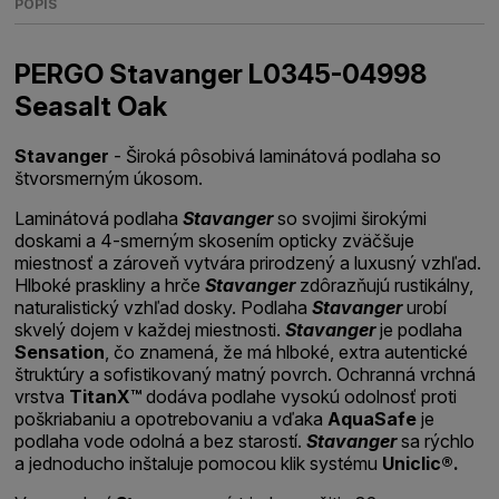
POPIS
PERGO Stavanger L0345-04998
Seasalt Oak
Stavanger
- Široká pôsobivá laminátová podlaha so
štvorsmerným úkosom.
Laminátová podlaha
Stavanger
so svojimi širokými
doskami a 4-smerným skosením opticky zväčšuje
miestnosť a zároveň vytvára prirodzený a luxusný vzhľad.
Hlboké praskliny a hrče
Stavanger
zdôrazňujú rustikálny,
naturalistický vzhľad dosky. Podlaha
Stavanger
urobí
skvelý dojem v každej miestnosti.
Stavanger
je podlaha
Sensation
, čo znamená, že má hlboké, extra autentické
štruktúry a sofistikovaný matný povrch. Ochranná vrchná
vrstva
TitanX™
dodáva podlahe vysokú odolnosť proti
poškriabaniu a opotrebovaniu a vďaka
AquaSafe
je
podlaha vode odolná a bez starostí.
Stavanger
sa rýchlo
a jednoducho inštaluje pomocou klik systému
Uniclic®.