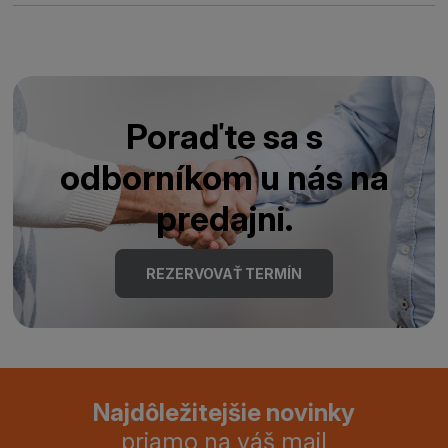
Poraďte sa s
odborníkom u nás na
predajni.
REZERVOVAŤ TERMÍN
Najdôležitejšie novinky
priamo na váš mail