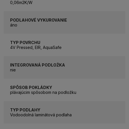
0,06m2K/W
PODLAHOVÉ VYKUROVANIE
áno
TYP POVRCHU
4V Pressed, EIR, AquaSafe
INTEGROVANÁ PODLOŽKA
nie
SPÔSOB POKLÁDKY
plávajúcim spôsobom na podložku
TYP PODLAHY
Vodoodolná laminátová podlaha