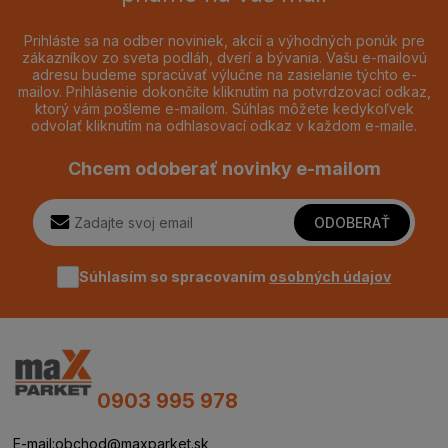
Prihláste sa na odber noviniek, akcií a výhodných ponúk pre
zákazníkov zo sveta podláh, dverí a bývania. Vašu e-mailovú
adresu budeme spracúvať výlučne na zasielanie týchto e-
mailov. Prihlásenie dokončíte kliknutím na potvrdzovací odkaz,
ktorý vám pošleme e-mailom. Súhlas môžete kedykoľvek
odvolať kliknutím na odhlasovací odkaz v každom e-maile.
Chcem odoberať novinky e-mailom
ODOBERAŤ
Súhlasím so spracovaním
osobných údajov
0903 995 978
E-mail:
obchod@maxparket.sk