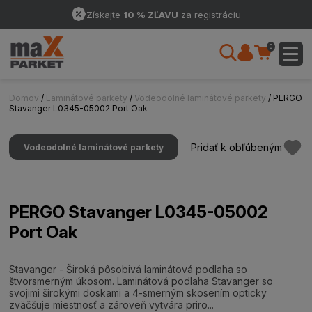
Získajte
10 % ZĽAVU
za registráciu
0
Domov
/
Laminátové parkety
/
Vodeodolné laminátové parkety
/ PERGO
Stavanger L0345-05002 Port Oak
Pridať k obľúbeným
Vodeodolné laminátové parkety
PERGO Stavanger L0345-05002
Port Oak
Stavanger - Široká pôsobivá laminátová podlaha so
štvorsmerným úkosom. Laminátová podlaha Stavanger so
svojimi širokými doskami a 4-smerným skosením opticky
zväčšuje miestnosť a zároveň vytvára priro...