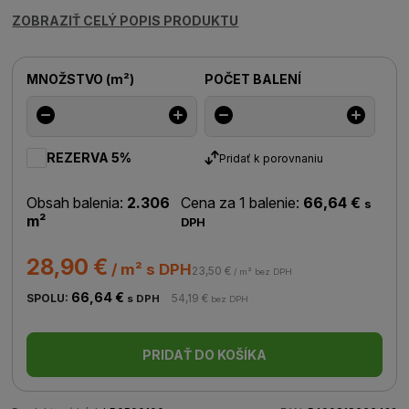
ZOBRAZIŤ CELÝ POPIS PRODUKTU
MNOŽSTVO
(
m²
)
POČET BALENÍ
REZERVA 5%
Pridať k porovnaniu
Obsah balenia:
2.306
Cena za 1 balenie:
66,64 €
s
m²
DPH
28,90 €
/ m² s DPH
23,50 €
/ m² bez DPH
66,64 €
SPOLU:
54,19 €
s DPH
bez DPH
PRIDAŤ DO KOŠÍKA