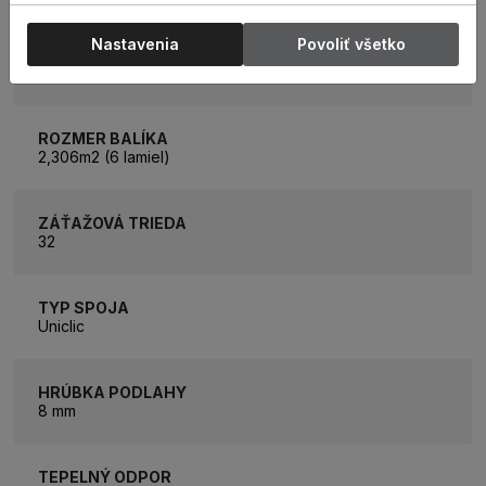
Nastavenia
Povoliť všetko
ROZMER LAMELY
1380 X 278,5mm
ROZMER BALÍKA
2,306m2 (6 lamiel)
ZÁŤAŽOVÁ TRIEDA
32
TYP SPOJA
Uniclic
HRÚBKA PODLAHY
8 mm
TEPELNÝ ODPOR