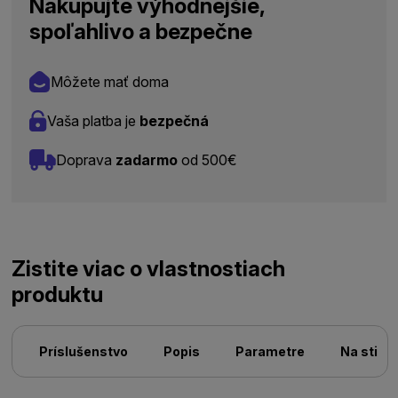
Nakupujte výhodnejšie,
spoľahlivo a bezpečne
Môžete mať doma
Vaša platba je
bezpečná
Doprava
zadarmo
od 500€
Zistite viac o vlastnostiach
produktu
Príslušenstvo
Popis
Parametre
Na stiah