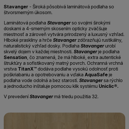
Stavanger
- Široká pôsobivá laminátová podlaha so
štvorsmerným úkosom.
Laminátová podlaha
Stavanger
so svojimi širokými
doskami a 4-smerným skosením opticky zväčšuje
miestnosť a zároveň vytvára prirodzený a luxusný vzhľad.
Hlboké praskliny a hrče
Stavanger
zdôrazňujú rustikálny,
naturalistický vzhľad dosky. Podlaha
Stavanger
urobí
skvelý dojem v každej miestnosti.
Stavanger
je podlaha
Sensation
, čo znamená, že má hlboké, extra autentické
štruktúry a sofistikovaný matný povrch. Ochranná vrchná
vrstva
TitanX™
dodáva podlahe vysokú odolnosť proti
poškriabaniu a opotrebovaniu a vďaka
AquaSafe
je
podlaha vode odolná a bez starostí.
Stavanger
sa rýchlo
a jednoducho inštaluje pomocou klik systému
Uniclic®.
V prevedení
Stavanger
má triedu použitia 32.