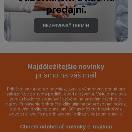
predajni.
REZERVOVAŤ TERMÍN
Najdôležitejšie novinky
priamo na váš mail
Prihláste sa na odber noviniek, akcií a výhodných ponúk pre
zákazníkov zo sveta podláh, dverí a bývania. Vašu e-mailovú
adresu budeme spracúvať výlučne na zasielanie týchto e-
mailov. Prihlásenie dokončíte kliknutím na potvrdzovací odkaz,
ktorý vám pošleme e-mailom. Súhlas môžete kedykoľvek
odvolať kliknutím na odhlasovací odkaz v každom e-maile.
Chcem odoberať novinky e-mailom