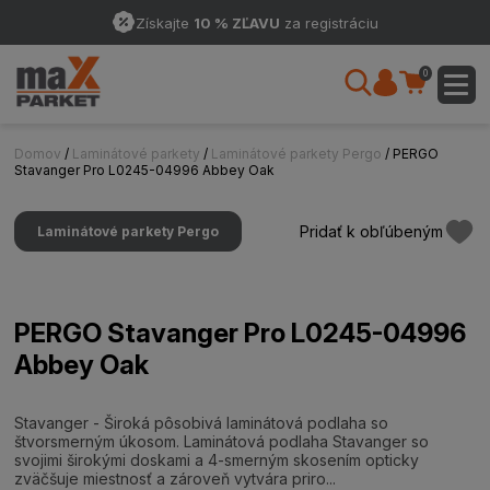
Získajte
10 % ZĽAVU
za registráciu
0
Domov
/
Laminátové parkety
/
Laminátové parkety Pergo
/ PERGO
Stavanger Pro L0245-04996 Abbey Oak
Pridať k obľúbeným
Laminátové parkety Pergo
PERGO Stavanger Pro L0245-04996
Abbey Oak
Stavanger - Široká pôsobivá laminátová podlaha so
štvorsmerným úkosom. Laminátová podlaha Stavanger so
svojimi širokými doskami a 4-smerným skosením opticky
zväčšuje miestnosť a zároveň vytvára priro...