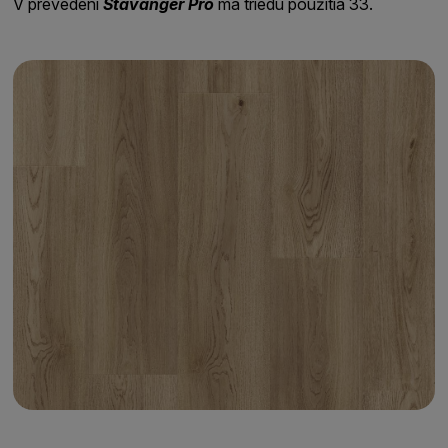
V prevedení
Stavanger Pro
má triedu použitia 33.