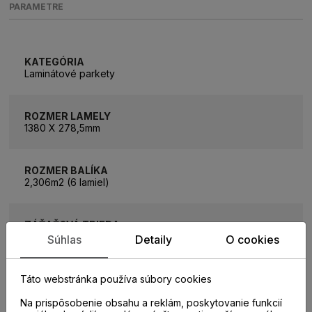
PARAMETRE
KATEGÓRIA
Laminátové parkety
ROZMER LAMELY
1380 X 278,5mm
ROZMER BALÍKA
2,306m2 (6 lamiel)
ZÁŤAŽOVÁ TRIEDA
33
Súhlas
Detaily
O cookies
TYP SPOJA
Táto webstránka používa súbory cookies
Uniclic
Na prispôsobenie obsahu a reklám, poskytovanie funkcií