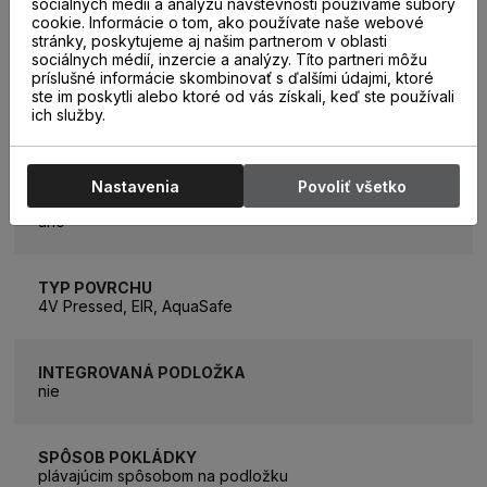
sociálnych médií a analýzu návštevnosti používame súbory
cookie. Informácie o tom, ako používate naše webové
HRÚBKA PODLAHY
stránky, poskytujeme aj našim partnerom v oblasti
8 mm
sociálnych médií, inzercie a analýzy. Títo partneri môžu
príslušné informácie skombinovať s ďalšími údajmi, ktoré
ste im poskytli alebo ktoré od vás získali, keď ste používali
ich služby.
TEPELNÝ ODPOR
0,06m2K/W
Nastavenia
Povoliť všetko
PODLAHOVÉ VYKUROVANIE
áno
TYP POVRCHU
4V Pressed, EIR, AquaSafe
INTEGROVANÁ PODLOŽKA
nie
SPÔSOB POKLÁDKY
plávajúcim spôsobom na podložku