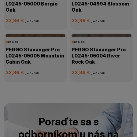
L0245-05000 Borgio
L0245-04994 Blossom
Oak
Oak
33,36 €
33,36 €
/
m²
s DPH
/
m²
s DPH
Do 14 dní
Do 14 dní
PERGO Stavanger Pro
PERGO Stavanger Pro
L0245-05005 Mountain
L0245-05004 River
Cabin Oak
Rock Oak
33,36 €
33,36 €
/
m²
s DPH
/
m²
s DPH
Poraďte sa s
odborníkom u nás na