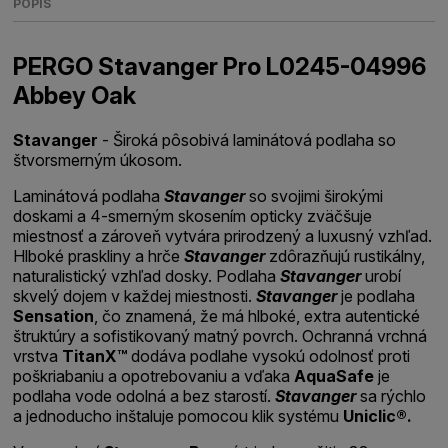
POPIS
PERGO Stavanger Pro L0245-04996
Abbey Oak
Stavanger
- Široká pôsobivá laminátová podlaha so
štvorsmerným úkosom.
Laminátová podlaha
Stavanger
so svojimi širokými
doskami a 4-smerným skosením opticky zväčšuje
miestnosť a zároveň vytvára prirodzený a luxusný vzhľad.
Hlboké praskliny a hrče
Stavanger
zdôrazňujú rustikálny,
naturalistický vzhľad dosky. Podlaha
Stavanger
urobí
skvelý dojem v každej miestnosti.
Stavanger
je podlaha
Sensation
, čo znamená, že má hlboké, extra autentické
štruktúry a sofistikovaný matný povrch. Ochranná vrchná
vrstva
TitanX™
dodáva podlahe vysokú odolnosť proti
poškriabaniu a opotrebovaniu a vďaka
AquaSafe
je
podlaha vode odolná a bez starostí.
Stavanger
sa rýchlo
a jednoducho inštaluje pomocou klik systému
Uniclic®.