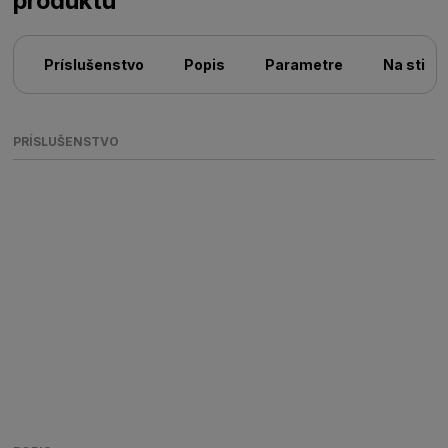
produktu
Príslušenstvo
Popis
Parametre
Na stiah
PRÍSLUŠENSTVO