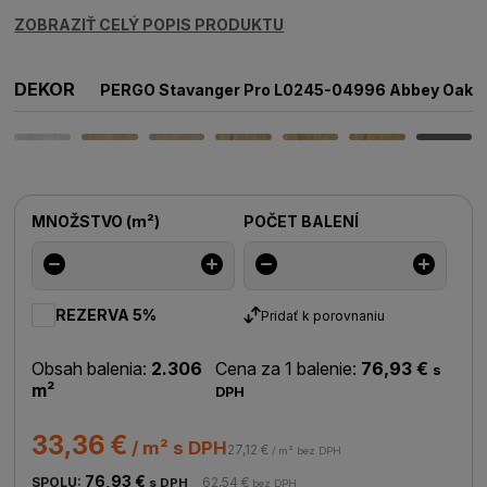
ZOBRAZIŤ CELÝ POPIS PRODUKTU
DEKOR
PERGO Stavanger Pro L0245-04996 Abbey Oak
MNOŽSTVO
(
m²
)
POČET BALENÍ
REZERVA 5%
Pridať k porovnaniu
Obsah balenia:
2.306
Cena za 1 balenie:
76,93 €
s
m²
DPH
33,36 €
/ m² s DPH
27,12 €
/ m² bez DPH
76,93 €
SPOLU:
62,54 €
s DPH
bez DPH