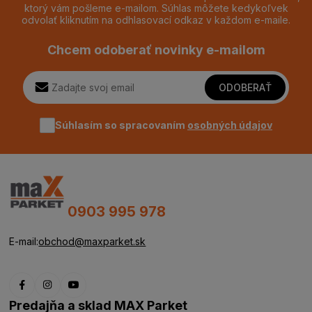
ktorý vám pošleme e-mailom. Súhlas môžete kedykoľvek
odvolať kliknutím na odhlasovací odkaz v každom e-maile.
Chcem odoberať novinky e-mailom
ODOBERAŤ
Súhlasím so spracovaním
osobných údajov
0903 995 978
E-mail:
obchod@maxparket.sk
Predajňa a sklad MAX Parket