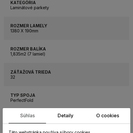
KATEGÓRIA
Laminátové parkety
ROZMER LAMELY
1380 X 190mm
ROZMER BALÍKA
1,835m2 (7 lamiel)
ZÁŤAŽOVÁ TRIEDA
32
TYP SPOJA
PerfectFold
Súhlas
Detaily
O cookies
HRÚBKA PODLAHY
8 mm
Táto webstránka používa súbory cookies