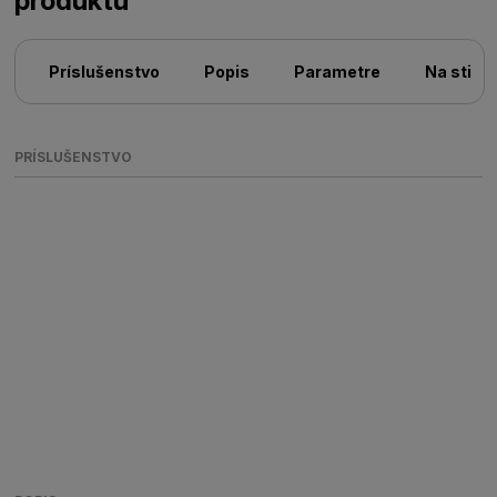
produktu
Príslušenstvo
Popis
Parametre
Na stiah
PRÍSLUŠENSTVO