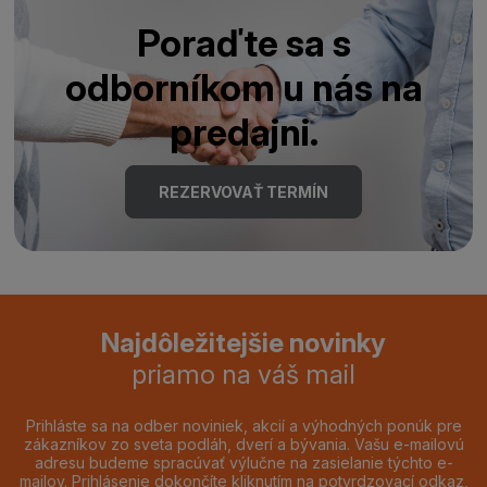
Poraďte sa s
odborníkom u nás na
predajni.
REZERVOVAŤ TERMÍN
Najdôležitejšie novinky
priamo na váš mail
Prihláste sa na odber noviniek, akcií a výhodných ponúk pre
zákazníkov zo sveta podláh, dverí a bývania. Vašu e-mailovú
adresu budeme spracúvať výlučne na zasielanie týchto e-
mailov. Prihlásenie dokončíte kliknutím na potvrdzovací odkaz,