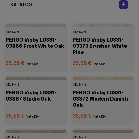
KATALÓG
Do 14 dní
Do 14 dní
PERGO Visby L0331-
PERGO Visby L0331-
03866 Frost White Oak
03373 Brushed White
Pine
35,58 €
35,58 €
/
m²
s DPH
/
m²
s DPH
Do 14 dní
Do 14 dní
PERGO Visby L0331-
PERGO Visby L0331-
03867 Studio Oak
03372 Modern Danish
Oak
35,58 €
35,58 €
/
m²
s DPH
/
m²
s DPH
Do 14 dní
Do 14 dní