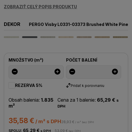
ZOBRAZIŤ CELÝ POPIS PRODUKTU
DEKOR
PERGO Visby L0331-03373 Brushed White Pine
MNOŽSTVO
(
m²
)
POČET BALENÍ
REZERVA 5%
Pridať k porovnaniu
Obsah balenia:
1.835
Cena za 1 balenie:
65,29 €
s
m²
DPH
35,58 €
/ m² s DPH
28,93 €
/ m² bez DPH
65,29 €
SPOLU:
53,09 €
s DPH
bez DPH