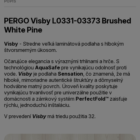
POPIS
PERGO Visby L0331-03373 Brushed
White Pine
Visby
- Stredne veľká laminátová podlaha s hlbokým
štvorsmerným úkosom.
Očarujúce elegancia s výraznými trhlinami a hrče. S
technológiou
AquaSafe
pre vynikajúcu odolnosť proti
vode.
Visby
je podlaha
Sensation
, čo znamená, že má
hlboké, mimoriadne autentické štruktúry a dômyselný
hodvábne matný povrch. Úroveň kvality poskytuje
vynikajúcu trvanlivosť pre univerzálne použitie v
domácnosti a zámkový systém
PerfectFold™
zaisťuje
rýchlu, jednoduchú inštaláciu.
V prevedení
Visby
má triedu použitia 32.