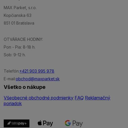
MAX Parket, s.r.o.
Kopčianska 63
851 01 Bratislava
OTVÁRACIE HODINY:
Pon - Pia: 8-18 h.
Sob: 9-12 h.
Telefón:
+421 903 995 978
E-mail:
obchod@maxparket.sk
Všetko o nákupe
Všeobecné obchodné podmienky
FAQ
Reklamačný
poriadok