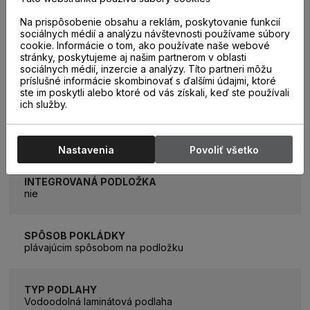
TEPELNÝ ODPOR
Na prispôsobenie obsahu a reklám, poskytovanie funkcií
0,06m2K/W
sociálnych médií a analýzu návštevnosti používame súbory
cookie. Informácie o tom, ako používate naše webové
stránky, poskytujeme aj našim partnerom v oblasti
sociálnych médií, inzercie a analýzy. Títo partneri môžu
PODLAHOVÉ VYKUROVANIE
príslušné informácie skombinovať s ďalšími údajmi, ktoré
áno
ste im poskytli alebo ktoré od vás získali, keď ste používali
ich služby.
TYP POVRCHU
4V Pressed, EIR, AquaSafe
Nastavenia
Povoliť všetko
INTEGROVANÁ PODLOŽKA
nie
SPÔSOB POKLÁDKY
plávajúcim spôsobom na podložku
TYP PODLAHY
Vodoodolná laminátová podlaha