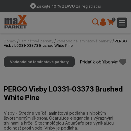
Získajte
10 % ZĽAVU
za registráciu
0
Domov
/
Laminátové parkety
/
Vodeodolné laminátové parkety
/ PERGO
Visby L0331-03373 Brushed White Pine
Pridať k obľúbeným
Vodeodolné laminátové parkety
PERGO Visby L0331-03373 Brushed
White Pine
Visby - Stredne veľká laminátová podlaha s hlbokým
štvorsmerným úkosom. Očarujúce elegancia s výraznými
trhlinami a hrče. S technológiou AquaSafe pre vynikajúcu
odolnosť proti vode. Visby je podlaha...