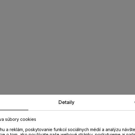
Detaily
va súbory cookies
u a reklám, poskytovanie funkcií sociálnych médií a analýzu návšt
cie o tom, ako používate naše webové stránky, poskytujeme aj naši