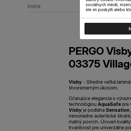
sociálnych médií, inzer
POPIS
ste im poskytli alebo kt
PERGO Visby
03375 Villa
Visby
- Stredne veľká lamin
štvorsmerným úkosom.
Očarujúce elegancia s výrazný
technológiou
AquaSafe
pre 
Visby
je podlaha
Sensation
mimoriadne autentické štruk
matný povrch. Úroveň kvality
trvanlivosť pre univerzálne 