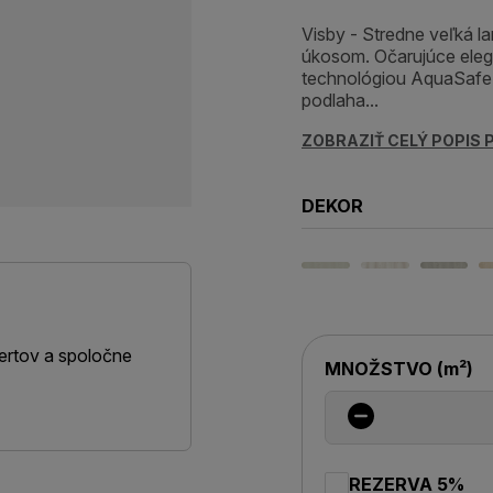
Visby - Stredne veľká 
úkosom. Očarujúce elega
technológiou AquaSafe p
podlaha...
ZOBRAZIŤ CELÝ POPIS
DEKOR
ertov a spoločne
MNOŽSTVO
(
m²
)
REZERVA 5%