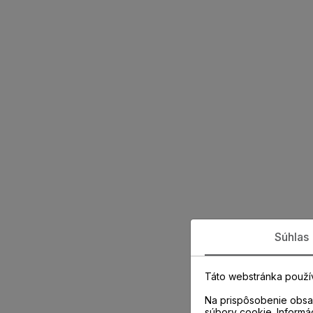
Súhlas
Táto webstránka použí
Na prispôsobenie obsah
súbory cookie. Informá