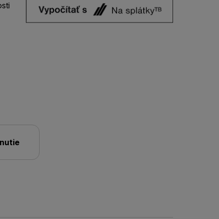
sti
nutie