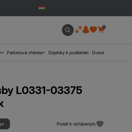
0
y
Parketová chémia
Doplnky k podlahám
Dvere
sby L0331-03375
k
Pridať k obľúbeným
go