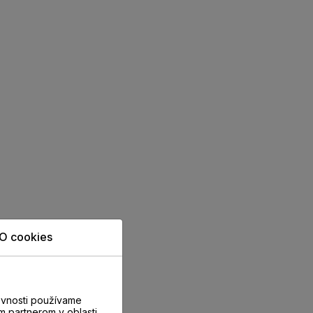
O cookies
evnosti používame
m partnerom v oblasti