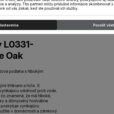
cie a analýzy. Títo partneri môžu príslušné informácie skombinovať s 
oré od vás získali, keď ste používali ich služby.
Nastavenia
Povoliť vše
 L0331-
ge Oak
átová podlaha s hlbokým
mi trhlinami a hrče. S
vynikajúcu odolnosť proti vode.
, čo znamená, že má hlboké,
túry a dômyselný hodvábne
 poskytuje vynikajúcu
použitie v domácnosti a zámkový