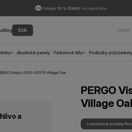
Získajte
10 % ZĽAVU
za registráciu
ňa
Blog
B2B
rkety
Akustické panely
Parketové lišty
Podložky pod parket
PERGO Visby L0331-03375 Village Oak
PERGO Vi
Village Oa
hlivo a
Laminátové parkety Per