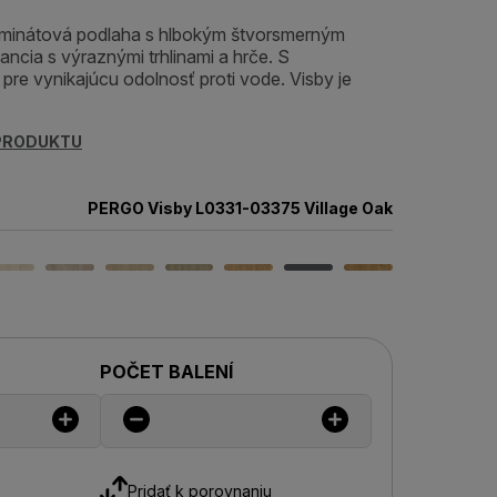
laminátová podlaha s hlbokým štvorsmerným
ncia s výraznými trhlinami a hrče. S
re vynikajúcu odolnosť proti vode. Visby je
 PRODUKTU
PERGO Visby L0331-03375 Village Oak
POČET BALENÍ
Pridať k porovnaniu