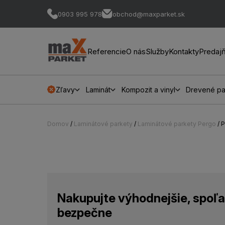
0903 995 978
obchod@maxparket.sk
Referencie
O nás
Služby
Kontakty
Predaj
Zľavy
Laminát
Kompozit a vinyl
Drevené pa
Domov
/
Laminátové parkety
/
Laminátové parkety Pergo
/ 
Nakupujte výhodnejšie, spoľa
bezpečne