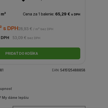
 m²
Cena za 1 balenie:
65,29 €
s DPH
² s DPH
28,93 €
/ m² bez DPH
 DPH
53,09 €
bez DPH
PRIDAŤ DO KOŠÍKA
81
EAN:
5415125488858
tupnosť
u? My dáme lepšiu