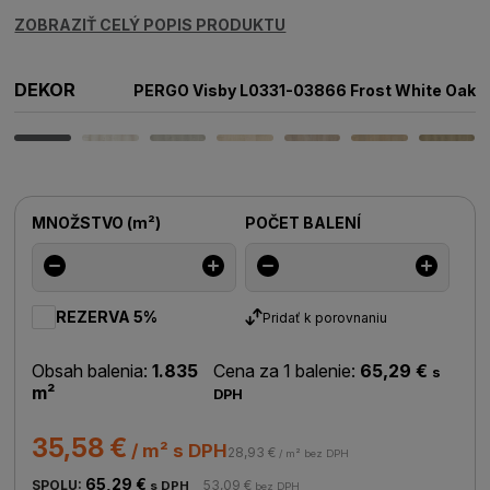
ZOBRAZIŤ CELÝ POPIS PRODUKTU
DEKOR
PERGO Visby L0331-03866 Frost White Oak
MNOŽSTVO
(
m²
)
POČET BALENÍ
REZERVA 5%
Pridať k porovnaniu
Obsah balenia:
1.835
Cena za 1 balenie:
65,29 €
s
m²
DPH
35,58 €
/ m² s DPH
28,93 €
/ m² bez DPH
65,29 €
SPOLU:
53,09 €
s DPH
bez DPH