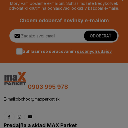
ktorý vám pošleme e-mailom. Súhlas môžete kedykoľvek
odvolať kliknutím na odhlasovací odkaz v každom e-maile.
Chcem odoberať novinky e-mailom
ODOBERAŤ
Súhlasím so spracovaním
osobných údajov
0903 995 978
E-mail:
obchod@maxparket.sk
Predajňa a sklad MAX Parket