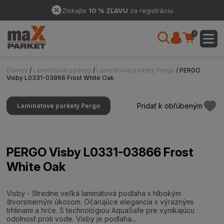
Získajte
10 % ZĽAVU
za registráciu
0
Domov
/
Laminátové parkety
/
Laminátové parkety Pergo
/ PERGO
Visby L0331-03866 Frost White Oak
Pridať k obľúbeným
Laminátové parkety Pergo
PERGO Visby L0331-03866 Frost
White Oak
Visby - Stredne veľká laminátová podlaha s hlbokým
štvorsmerným úkosom. Očarujúce elegancia s výraznými
trhlinami a hrče. S technológiou AquaSafe pre vynikajúcu
odolnosť proti vode. Visby je podlaha...