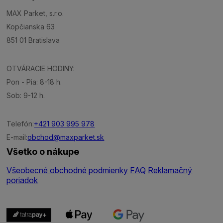
MAX Parket, s.r.o.
Kopčianska 63
851 01 Bratislava
OTVÁRACIE HODINY:
Pon - Pia: 8-18 h.
Sob: 9-12 h.
Telefón:
+421 903 995 978
E-mail:
obchod@maxparket.sk
Všetko o nákupe
Všeobecné obchodné podmienky
FAQ
Reklamačný
poriadok