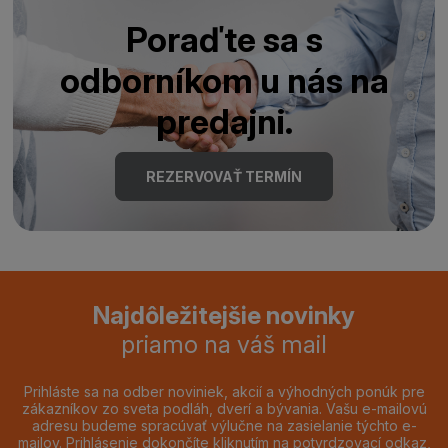
Poraďte sa s
odborníkom u nás na
predajni.
REZERVOVAŤ TERMÍN
Najdôležitejšie novinky
priamo na váš mail
Prihláste sa na odber noviniek, akcií a výhodných ponúk pre
zákazníkov zo sveta podláh, dverí a bývania. Vašu e-mailovú
adresu budeme spracúvať výlučne na zasielanie týchto e-
mailov. Prihlásenie dokončíte kliknutím na potvrdzovací odkaz,