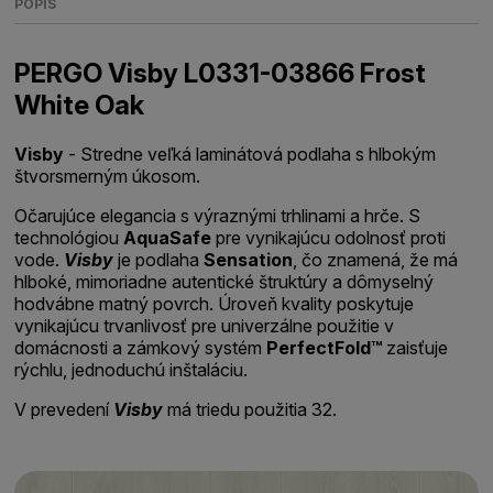
POPIS
PERGO Visby L0331-03866 Frost
White Oak
Visby
- Stredne veľká laminátová podlaha s hlbokým
štvorsmerným úkosom.
Očarujúce elegancia s výraznými trhlinami a hrče. S
technológiou
AquaSafe
pre vynikajúcu odolnosť proti
vode.
Visby
je podlaha
Sensation
, čo znamená, že má
hlboké, mimoriadne autentické štruktúry a dômyselný
hodvábne matný povrch. Úroveň kvality poskytuje
vynikajúcu trvanlivosť pre univerzálne použitie v
domácnosti a zámkový systém
PerfectFold™
zaisťuje
rýchlu, jednoduchú inštaláciu.
V prevedení
Visby
má triedu použitia 32.