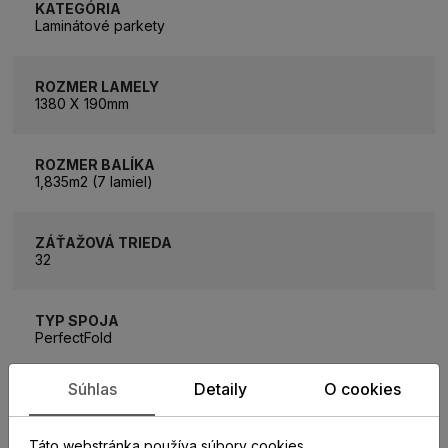
KATEGÓRIA
Laminátové parkety
ROZMER LAMELY
1380 X 190mm
ROZMER BALÍKA
1,835m2 (7 lamiel)
ZÁŤAŽOVÁ TRIEDA
32
TYP SPOJA
PerfectFold
Súhlas
Detaily
O cookies
HRÚBKA PODLAHY
8 mm
Táto webstránka používa súbory cookies