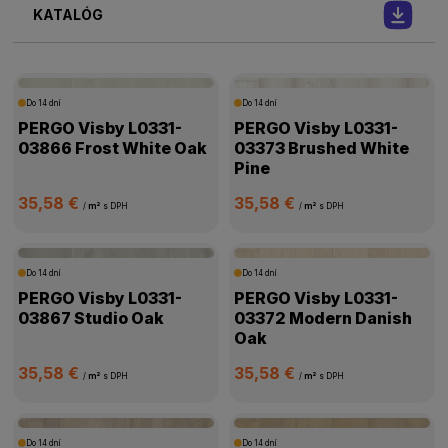
KATALÓG
Do 14 dní
Do 14 dní
PERGO Visby L0331-
PERGO Visby L0331-
03866 Frost White Oak
03373 Brushed White
Pine
35,58 €
35,58 €
/
m²
s DPH
/
m²
s DPH
Do 14 dní
Do 14 dní
PERGO Visby L0331-
PERGO Visby L0331-
03867 Studio Oak
03372 Modern Danish
Oak
35,58 €
35,58 €
/
m²
s DPH
/
m²
s DPH
Do 14 dní
Do 14 dní