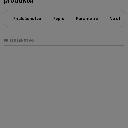
produktu
Príslušenstvo
Popis
Parametre
Na stiah
PRÍSLUŠENSTVO