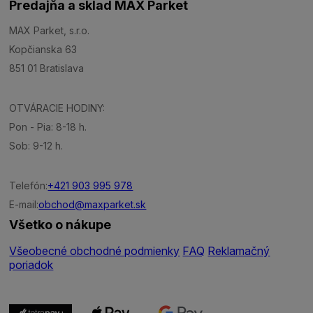
Predajňa a sklad MAX Parket
MAX Parket, s.r.o.
Kopčianska 63
851 01 Bratislava
OTVÁRACIE HODINY:
Pon - Pia: 8-18 h.
Sob: 9-12 h.
Telefón:
+421 903 995 978
E-mail:
obchod@maxparket.sk
Všetko o nákupe
Všeobecné obchodné podmienky
FAQ
Reklamačný
poriadok