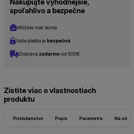
Nakupujte výhodnejšie,
spoľahlivo a bezpečne
Môžete mať doma
Vaša platba je
bezpečná
Doprava
zadarmo
od 500€
Zistite viac o vlastnostiach
produktu
Príslušenstvo
Popis
Parametre
Na stiah