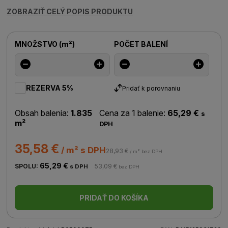
ZOBRAZIŤ CELÝ POPIS PRODUKTU
MNOŽSTVO
(
m²
)
POČET BALENÍ
REZERVA 5%
Pridať k porovnaniu
Obsah balenia:
1.835
Cena za 1 balenie:
65,29 €
s
m²
DPH
35,58 €
/ m² s DPH
28,93 €
/ m² bez DPH
65,29 €
SPOLU:
53,09 €
s DPH
bez DPH
PRIDAŤ DO KOŠÍKA