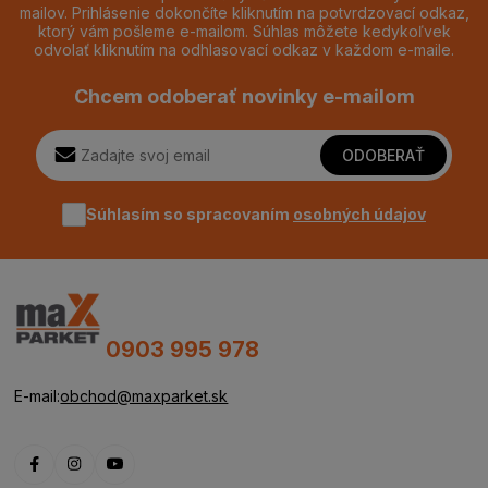
mailov. Prihlásenie dokončíte kliknutím na potvrdzovací odkaz,
ktorý vám pošleme e-mailom. Súhlas môžete kedykoľvek
odvolať kliknutím na odhlasovací odkaz v každom e-maile.
Chcem odoberať novinky e-mailom
ODOBERAŤ
Súhlasím so spracovaním
osobných údajov
0903 995 978
E-mail:
obchod@maxparket.sk