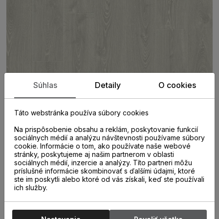
Súhlas
Detaily
O cookies
Táto webstránka používa súbory cookies
PARAMETRE
Na prispôsobenie obsahu a reklám, poskytovanie funkcií
sociálnych médií a analýzu návštevnosti používame súbory
cookie. Informácie o tom, ako používate naše webové
stránky, poskytujeme aj našim partnerom v oblasti
sociálnych médií, inzercie a analýzy. Títo partneri môžu
KATEGÓRIA
príslušné informácie skombinovať s ďalšími údajmi, ktoré
Laminátové parkety
ste im poskytli alebo ktoré od vás získali, keď ste používali
ich služby.
ROZMER LAMELY
1380 X 190mm