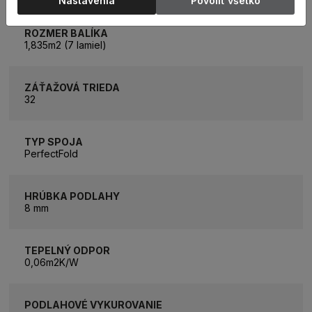
Nastavenia
Povoliť všetko
ROZMER BALÍKA
1,835m2 (7 lamiel)
ZÁŤAŽOVÁ TRIEDA
32
TYP SPOJA
PerfectFold
HRÚBKA PODLAHY
8 mm
TEPELNÝ ODPOR
0,06m2K/W
PODLAHOVÉ VYKUROVANIE