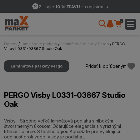
Získajte
10 % ZĽAVU
za registráciu
0
Domov
/
Laminátové parkety
/
Laminátové parkety Pergo
/ PERGO
Visby L0331-03867 Studio Oak
Pridať k obľúbeným
Laminátové parkety Pergo
PERGO Visby L0331-03867 Studio
Oak
Visby - Stredne veľká laminátová podlaha s hlbokým
štvorsmerným úkosom. Očarujúce elegancia s výraznými
trhlinami a hrče. S technológiou AquaSafe pre vynikajúcu
odolnosť proti vode. Visby je podlaha...