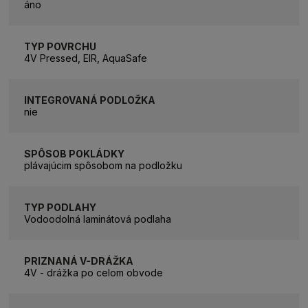
áno
TYP POVRCHU
4V Pressed, EIR, AquaSafe
INTEGROVANÁ PODLOŽKA
nie
SPÔSOB POKLÁDKY
plávajúcim spôsobom na podložku
TYP PODLAHY
Vodoodolná laminátová podlaha
PRIZNANÁ V-DRÁŽKA
4V - drážka po celom obvode