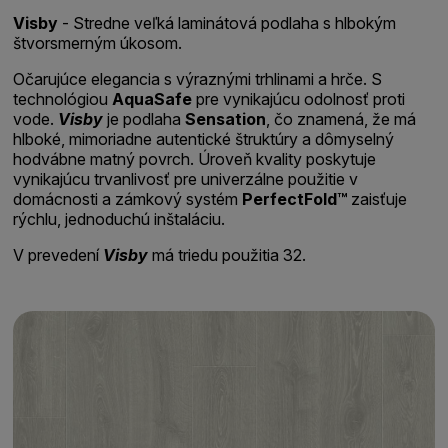
Visby
- Stredne veľká laminátová podlaha s hlbokým
štvorsmerným úkosom.
Očarujúce elegancia s výraznými trhlinami a hrče. S
technológiou
AquaSafe
pre vynikajúcu odolnosť proti
vode.
Visby
je podlaha
Sensation
, čo znamená, že má
hlboké, mimoriadne autentické štruktúry a dômyselný
hodvábne matný povrch. Úroveň kvality poskytuje
vynikajúcu trvanlivosť pre univerzálne použitie v
domácnosti a zámkový systém
PerfectFold™
zaisťuje
rýchlu, jednoduchú inštaláciu.
V prevedení
Visby
má triedu použitia 32.