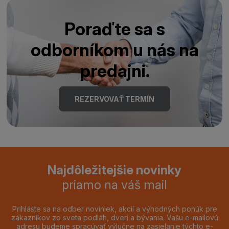
Poraďte sa s
odborníkom u nás na
predajni.
REZERVOVAŤ TERMÍN
Najdôležitejšie novinky
priamo na váš mail
Prihláste sa na odber noviniek, akcií a výhodných ponúk pre
zákazníkov zo sveta podláh, dverí a bývania. Vašu e-mailovú
adresu budeme spracúvať výlučne na zasielanie týchto e-