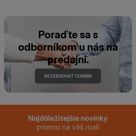
Poraďte sa s
odborníkom u nás na
predajni.
REZERVOVAŤ TERMÍN
Najdôležitejšie novinky
priamo na váš mail