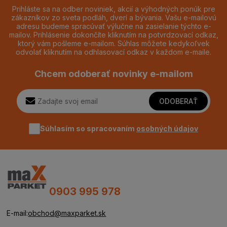
Prihláste sa na odber noviniek, akcií a výhodných ponúk pre
zákazníkov zo sveta podláh, dverí a bývania. Vašu e-mailovú
adresu budeme spracúvať výlučne na zasielanie týchto e-
mailov. Prihlásenie dokončíte kliknutím na potvrdzovací odkaz,
ktorý vám pošleme e-mailom. Súhlas môžete kedykoľvek
odvolať kliknutím na odhlasovací odkaz v každom e-maile.
Chcem odoberať novinky e-mailom
ODOBERAŤ
Súhlasím so spracovaním
osobných údajov
0903 995 978
E-mail:
obchod@maxparket.sk