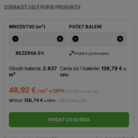
ZOBRAZIŤ CELÝ POPIS PRODUKTU
MNOŽSTVO
(
m²
)
POČET BALENÍ
REZERVA 5%
Pridať k porovnaniu
Obsah balenia:
2.837
Cena za 1 balenie:
138,79 €
s
m²
DPH
48,92 €
/ m² s DPH
39,77 €
/ m² bez DPH
138,79 €
SPOLU:
112,83 €
s DPH
bez DPH
PRIDAŤ DO KOŠÍKA