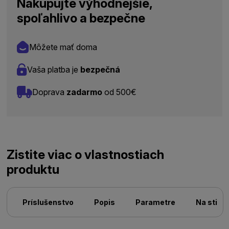
Nakupujte výhodnejšie,
spoľahlivo a bezpečne
Môžete mať doma
Vaša platba je
bezpečná
Doprava
zadarmo
od 500€
Zistite viac o vlastnostiach
produktu
Príslušenstvo
Popis
Parametre
Na stiah