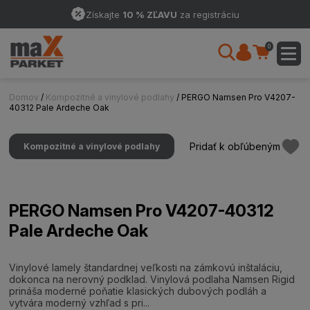
Získajte
10 % ZĽAVU
za registráciu
0
Domov
/
Kompozitné a vinylové podlahy
/ PERGO Namsen Pro V4207-
40312 Pale Ardeche Oak
Pridať k obľúbeným
Kompozitné a vinylové podlahy
PERGO Namsen Pro V4207-40312
Pale Ardeche Oak
Vinylové lamely štandardnej veľkosti na zámkovú inštaláciu,
dokonca na nerovný podklad. Vinylová podlaha Namsen Rigid
prináša moderné poňatie klasických dubových podláh a
vytvára moderný vzhľad s pri...