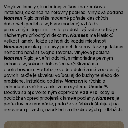
Vinylové lamely štandardnej veľkosti na zámkovú
inštaláciu, dokonca na nerovný podklad. Vinylová podlaha
Namsen
Rigid prináša moderné poňatie klasických
dubových podláh a vytvára moderný vzhľad s
prirodzeným dojmom. Tento produktový rad sa odlišuje
nádhernými prírodnými dekormi.
Namsen
má klasickú
veľkosť lamely, takže sa hodí do každej miestnosti.
Namsen
ponúka pôsobivý počet dekorov, takže je takmer
nemožné nenájsť svojho favorita. Vinylová podlaha
Namsen
Rigid je veľmi odolná, s mimoriadne pevným
jadrom a vysokou odolnosťou voči škvrnám a
opotrebovaniu. Podlaha je vode odolná a má vodotesný
povrch, takže je skvelou voľbou aj do kuchyne alebo do
predsiene. Inštalácia podlahy
Namsen
je rýchla a
jednoduchá vďaka zámkovému systému
Uniclic®.
Dodáva sa aj s voliteľným doplnkom
Pad Pro
, kedy je
podložka vopred pripojená k lamele podlahy.
Namsen
je
perfektný pre renovácie, pretože sa ľahko inštaluje aj na
nerovnom povrchu, napríklad na dlaždicových podlahách.