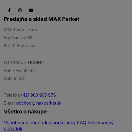
Predajňa a sklad MAX Parket
MAX Parket, s.r.o.
Kopčianska 63
851 01 Bratislava
OTVÁRACIE HODINY:
Pon - Pia: 8-18 h.
Sob: 9-12 h.
Telefón:
+421 903 995 978
E-mail:
obchod@maxparket.sk
Všetko o nákupe
Všeobecné obchodné podmienky
FAQ
Reklamačný
poriadok