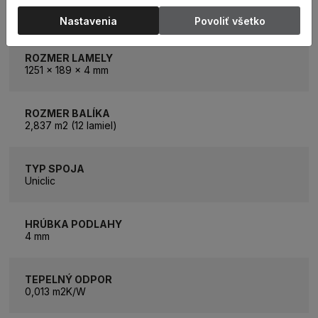
KATEGÓRIA
Vinylová podlaha
Nastavenia
Povoliť všetko
ROZMER LAMELY
1251 x 189 x 4 mm
ROZMER BALÍKA
2,837 m2 (12 lamiel)
TYP SPOJA
Uniclic
HRÚBKA PODLAHY
4 mm
TEPELNÝ ODPOR
0,013 m2K/W