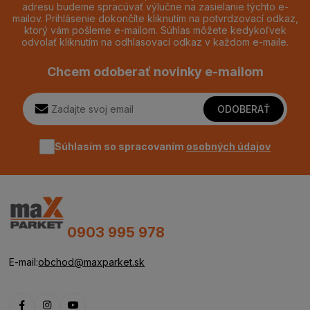
adresu budeme spracúvať výlučne na zasielanie týchto e-
mailov. Prihlásenie dokončíte kliknutím na potvrdzovací odkaz,
ktorý vám pošleme e-mailom. Súhlas môžete kedykoľvek
odvolať kliknutím na odhlasovací odkaz v každom e-maile.
Chcem odoberať novinky e-mailom
ODOBERAŤ
Súhlasím so spracovaním
osobných údajov
0903 995 978
E-mail:
obchod@maxparket.sk