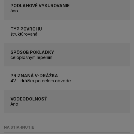
PODLAHOVÉ VYKUROVANIE
áno
TYP POVRCHU
štruktúrovaná
SPÔSOB POKLÁDKY
celoplošným lepením
PRIZNANÁ V-DRÁŽKA
4V - drážka po celom obvode
VODEODOLNOSŤ
Áno
NA STIAHNUTIE