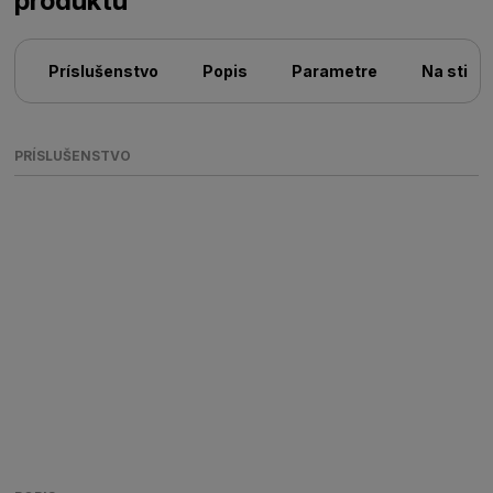
produktu
Príslušenstvo
Popis
Parametre
Na stiah
PRÍSLUŠENSTVO