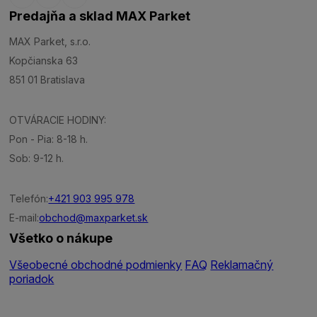
Predajňa a sklad MAX Parket
MAX Parket, s.r.o.
Kopčianska 63
851 01 Bratislava
OTVÁRACIE HODINY:
Pon - Pia: 8-18 h.
Sob: 9-12 h.
Telefón:
+421 903 995 978
E-mail:
obchod@maxparket.sk
Všetko o nákupe
Všeobecné obchodné podmienky
FAQ
Reklamačný
poriadok