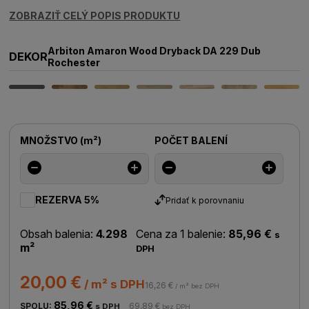
ZOBRAZIŤ CELÝ POPIS PRODUKTU
Arbiton Amaron Wood Dryback DA 229 Dub
DEKOR
Rochester
MNOŽSTVO
(
m²
)
POČET BALENÍ
REZERVA 5%
Pridať k porovnaniu
Obsah balenia:
4.298
Cena za 1 balenie:
85,96 €
s
m²
DPH
20,00 €
/ m² s DPH
16,26 €
/ m² bez DPH
85,96 €
SPOLU:
69,89 €
s DPH
bez DPH