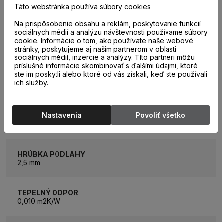
Táto webstránka používa súbory cookies
Amaron Wood Dryback
Na prispôsobenie obsahu a reklám, poskytovanie funkcií
sociálnych médií a analýzu návštevnosti používame súbory
ROZMER LAMELY
cookie. Informácie o tom, ako používate naše webové
1518 mm x 236 mm
stránky, poskytujeme aj našim partnerom v oblasti
sociálnych médií, inzercie a analýzy. Títo partneri môžu
príslušné informácie skombinovať s ďalšími údajmi, ktoré
ste im poskytli alebo ktoré od vás získali, keď ste používali
ROZMER BALÍKA
ich služby.
4,298 m2
Nastavenia
Povoliť všetko
ZÁŤAŽOVÁ TRIEDA
33
HRÚBKA PODLAHY
2,5 mm
TEPELNÝ ODPOR
0,010 m2K/W