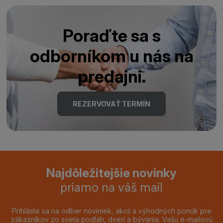
Poraďte sa s
odborníkom u nás na
predajni.
REZERVOVAŤ TERMÍN
Najdôležitejšie novinky
priamo na váš mail
Prihláste sa na odber noviniek, akcií a výhodných ponúk pre
zákazníkov zo sveta podláh, dverí a bývania. Vašu e-mailovú