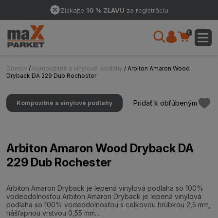
Získajte
10 % ZĽAVU
za registráciu
0
Domov
/
Kompozitné a vinylové podlahy
/ Arbiton Amaron Wood
Dryback DA 229 Dub Rochester
Pridať k obľúbeným
Kompozitné a vinylové podlahy
Arbiton Amaron Wood Dryback DA
229 Dub Rochester
Arbiton Amaron Dryback je lepená vinylová podlaha so 100%
vodeodolnosťou Arbiton Amaron Dryback je lepená vinylová
podlaha so 100% vodeodolnosťou s celkovou hrúbkou 2,5 mm,
nášľapnou vrstvou 0,55 mm...