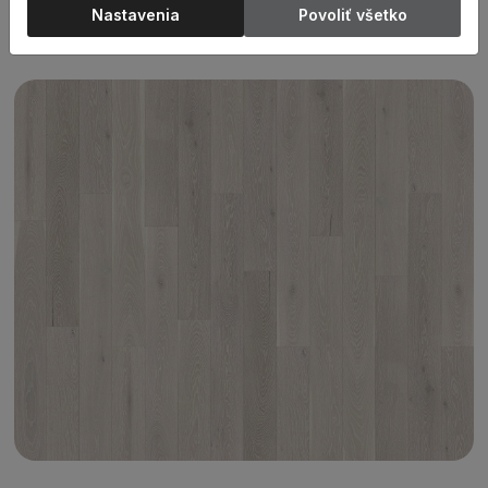
ošetrený matným lakom. Vzhľad Family s malým
Nastavenia
Povoliť všetko
množstvom uzlov.