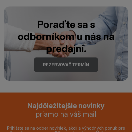
Poraďte sa s
odborníkom u nás na
predajni.
REZERVOVAŤ TERMÍN
Najdôležitejšie novinky
priamo na váš mail
Prihláste sa na odber noviniek, akcií a výhodných ponúk pre