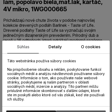
lam, popolavo biela,mat.lak, kartáč,
4V mikro, 1WG000665
Prichádzajú nové chute života v podobe najnovšej
kolekcie drevených podláh Barlinek - Taste of Life.
Drevené podlahy Taste of Life sa vyznačujú svojim
jedinečným dizajnerským prevedením. Prírodný dub a
jaseň v 16 odtieňoch, ktoré odrážajú moderné sezónne
farby. Kolekcia drevených podláh Taste of Life je každý
Súhlas
Detaily
O cookies
rok aktualizovaná o nové vzory podľa súčasných trendov.
Vďaka špeciálnej krížovej konštrukcii sú dosky odolné
proti vplyvom počasia a udržujú si stabilné rozmery,
Táto webstránka používa súbory cookies
nepraskajú ani sa nezmenšujú v dôsledku zmien teploty a
Na prispôsobenie obsahu a reklám, poskytovanie funkcií
vlhkosti. Sú ideálne pre pokládku na podlahové
sociálnych médií a analýzu návštevnosti používame súbory
vykurovanie. Popolavo sfarbené drevené podlahy s
cookie. Informácie o tom, ako používate naše webové
parketovým vzorom. Malý obsah uzlov. Matná povrchová
stránky, poskytujeme aj našim partnerom v oblasti
úprava lakom. Trojvrstvová stabilná konštrukcia vyrobená
sociálnych médií, inzercie a analýzy. Títo partneri môžu
zo 100% prírodného dreva s možnosťou použitia na
príslušné informácie skombinovať s ďalšími údajmi, ktoré
ste im poskytli alebo ktoré od vás získali, keď ste používali
podlahové vykurovanie ( tepelný odpor 0,1 m2K/W ).
ich služby.
Vrchná vrstva podlahovej dosky je tvorená jedným
pásom. Hrany dosky sú frézované a vytvárajú priznanú
mikro drážku. Povrch dreva je kartáčovaný, morený a