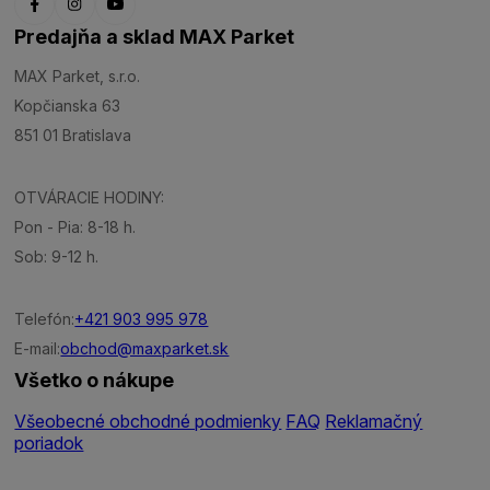
Predajňa a sklad MAX Parket
MAX Parket, s.r.o.
Kopčianska 63
851 01 Bratislava
OTVÁRACIE HODINY:
Pon - Pia: 8-18 h.
Sob: 9-12 h.
Telefón:
+421 903 995 978
E-mail:
obchod@maxparket.sk
Všetko o nákupe
Všeobecné obchodné podmienky
FAQ
Reklamačný
poriadok