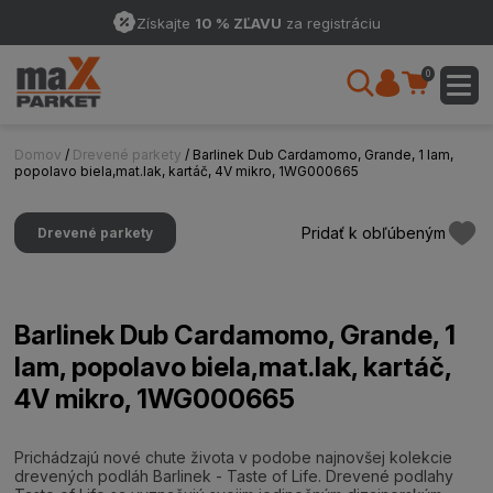
Získajte
10 % ZĽAVU
za registráciu
0
Domov
/
Drevené parkety
/ Barlinek Dub Cardamomo, Grande, 1 lam,
popolavo biela,mat.lak, kartáč, 4V mikro, 1WG000665
Pridať k obľúbeným
Drevené parkety
Barlinek Dub Cardamomo, Grande, 1
lam, popolavo biela,mat.lak, kartáč,
4V mikro, 1WG000665
Prichádzajú nové chute života v podobe najnovšej kolekcie
drevených podláh Barlinek - Taste of Life. Drevené podlahy