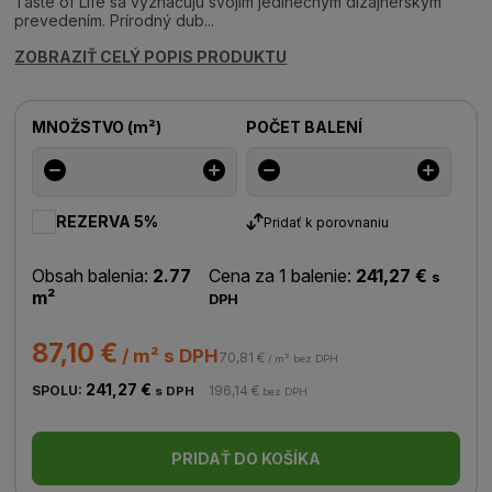
Taste of Life sa vyznačujú svojim jedinečným dizajnerským
prevedením. Prírodný dub...
ZOBRAZIŤ CELÝ POPIS PRODUKTU
MNOŽSTVO
(
m²
)
POČET BALENÍ
REZERVA 5%
Pridať k porovnaniu
Obsah balenia:
2.77
Cena za 1 balenie:
241,27 €
s
m²
DPH
87,10 €
/ m² s DPH
70,81 €
/ m² bez DPH
241,27 €
SPOLU:
196,14 €
s DPH
bez DPH
PRIDAŤ DO KOŠÍKA