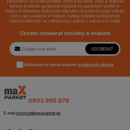
zákazníkov zo sveta podláh, dverí a bývania. Vašu e-mailovú
adresu budeme spracúvať výlučne na zasielanie týchto e-
mailov. Prihlásenie dokončíte kliknutím na potvrdzovací odkaz,
ktorý vám pošleme e-mailom. Súhlas môžete kedykoľvek
odvolať kliknutím na odhlasovací odkaz v každom e-maile.
Chcem odoberať novinky e-mailom
ODOBERAŤ
Súhlasím so spracovaním
osobných údajov
0903 995 978
E-mail:
obchod@maxparket.sk