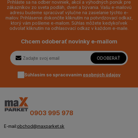
Prihláste sa na odber noviniek, akcií a výhodných ponúk pre
zákazníkov zo sveta podláh, dverí a bývania. Vašu e-mailovú
adresu budeme spracúvať výlučne na zasielanie týchto e-
mailov. Prihlásenie dokončíte kliknutím na potvrdzovací odkaz,
ktorý vám pošleme e-mailom. Súhlas môžete kedykoľvek
odvolať kliknutím na odhlasovací odkaz v každom e-maile.
Chcem odoberať novinky e-mailom
ODOBERAŤ
Súhlasím so spracovaním
osobných údajov
0903 995 978
E-mail:
obchod@maxparket.sk