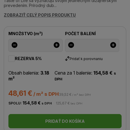
Taste of Life sa vyznačujú svojim jedinečným dizajnerským
prevedením. Prírodný dub...
ZOBRAZIŤ CELÝ POPIS PRODUKTU
MNOŽSTVO
(
m²
)
POČET BALENÍ
REZERVA 5%
Pridať k porovnaniu
Obsah balenia:
3.18
Cena za 1 balenie:
154,58 €
s
m²
DPH
48,61 €
/ m² s DPH
39,52 €
/ m² bez DPH
154,58 €
SPOLU:
125,67 €
s DPH
bez DPH
PRIDAŤ DO KOŠÍKA