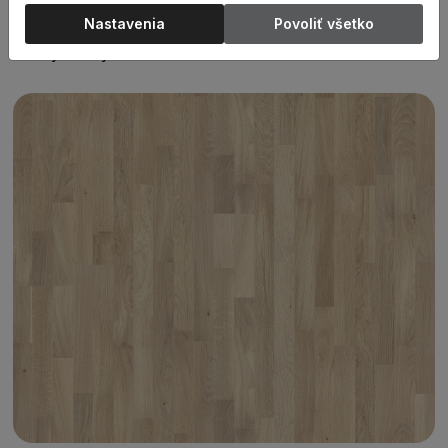
plochu bez priznaných V drážiek. Povrch dreva je
Nastavenia
Povoliť všetko
kartáčovaný, morený a ošetrený matným lakom. Vzhľad
Family s malým množstvom uzlov.