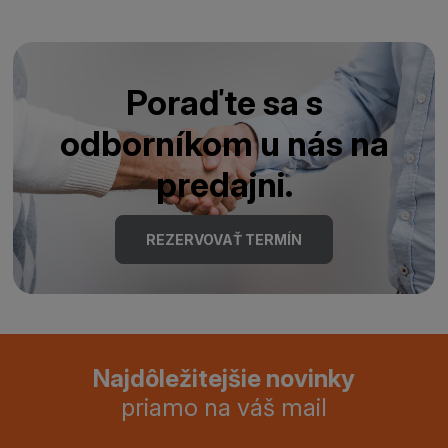
Poraďte sa s
odborníkom u nás na
predajni.
REZERVOVAŤ TERMÍN
Najdôležitejšie novinky
priamo na váš mail