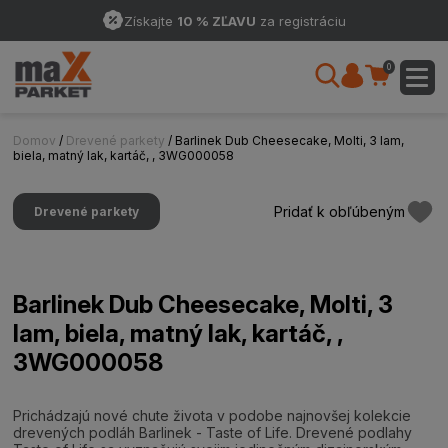
Získajte
10 % ZĽAVU
za registráciu
0
Domov
/
Drevené parkety
/ Barlinek Dub Cheesecake, Molti, 3 lam,
biela, matný lak, kartáč, , 3WG000058
Pridať k obľúbeným
Drevené parkety
Barlinek Dub Cheesecake, Molti, 3
lam, biela, matný lak, kartáč, ,
3WG000058
Prichádzajú nové chute života v podobe najnovšej kolekcie
drevených podláh Barlinek - Taste of Life. Drevené podlahy