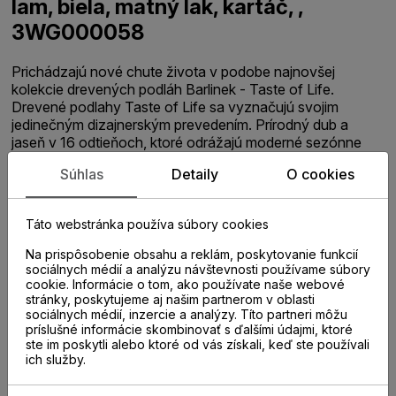
lam, biela, matný lak, kartáč, ,
3WG000058
Prichádzajú nové chute života v podobe najnovšej
kolekcie drevených podláh Barlinek - Taste of Life.
Drevené podlahy Taste of Life sa vyznačujú svojim
jedinečným dizajnerským prevedením. Prírodný dub a
jaseň v 16 odtieňoch, ktoré odrážajú moderné sezónne
farby. Kolekcia drevených podláh Taste of Life je každý
Súhlas
Detaily
O cookies
rok aktualizovaná o nové vzory podľa súčasných trendov.
Vďaka špeciálnej krížovej konštrukcii sú dosky odolné
proti vplyvom počasia a udržujú si stabilné rozmery,
Táto webstránka používa súbory cookies
nepraskajú ani sa nezmenšujú v dôsledku zmien teploty a
vlhkosti. Sú ideálne pre pokládku na podlahové
Na prispôsobenie obsahu a reklám, poskytovanie funkcií
vykurovanie. Prírodná drevená podlaha s malým
sociálnych médií a analýzu návštevnosti používame súbory
množstvom uzlov. Podlaha je kartáčovaná, morená a
cookie. Informácie o tom, ako používate naše webové
stránky, poskytujeme aj našim partnerom v oblasti
chránená pomocou matného lakovania. Trojvrstvová
sociálnych médií, inzercie a analýzy. Títo partneri môžu
stabilná konštrukcia vyrobená zo 100% prírodného dreva
príslušné informácie skombinovať s ďalšími údajmi, ktoré
s možnosťou použitia na podlahové vykurovanie ( tepelný
ste im poskytli alebo ktoré od vás získali, keď ste používali
odpor 0,1 m2K/W ). Vrchná vrstva podlahovej dosky je
ich služby.
tvorená z 3 pásov. Pripomína tradičný vzor drevených
parkiet. Hrany dosky nie sú frézované a tvoria ucelenú