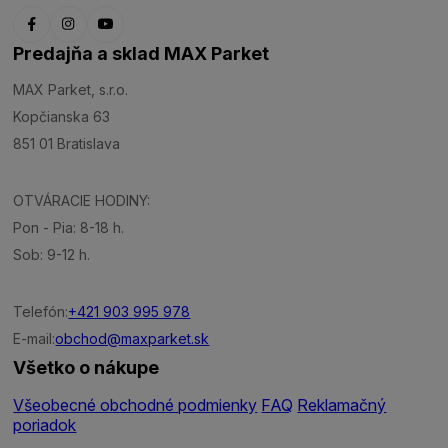
Predajňa a sklad MAX Parket
MAX Parket, s.r.o.
Kopčianska 63
851 01 Bratislava
OTVÁRACIE HODINY:
Pon - Pia: 8-18 h.
Sob: 9-12 h.
Telefón:
+421 903 995 978
E-mail:
obchod@maxparket.sk
Všetko o nákupe
Všeobecné obchodné podmienky
FAQ
Reklamačný
poriadok