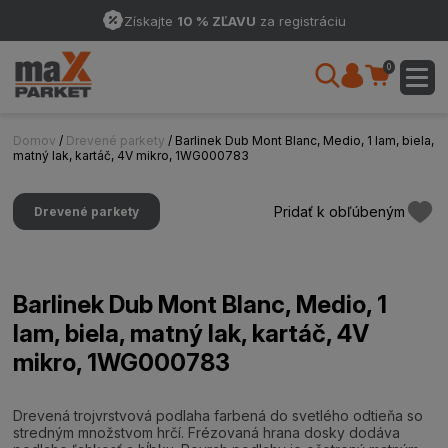
Získajte
10 % ZĽAVU
za registráciu
0
Domov
/
Drevené parkety
/ Barlinek Dub Mont Blanc, Medio, 1 lam, biela,
matný lak, kartáč, 4V mikro, 1WG000783
Pridať k obľúbeným
Drevené parkety
Barlinek Dub Mont Blanc, Medio, 1
lam, biela, matný lak, kartáč, 4V
mikro, 1WG000783
Drevená trojvrstvová podlaha farbená do svetlého odtieňa so
stredným množstvom hrčí. Frézovaná hrana dosky dodáva