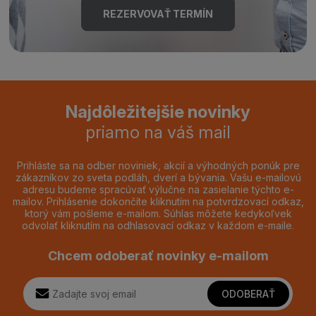
REZERVOVAŤ TERMÍN
Najdôležitejšie novinky
priamo na váš mail
Prihláste sa na odber noviniek, akcií a výhodných ponúk pre
zákazníkov zo sveta podláh, dverí a bývania. Vašu e-mailovú
adresu budeme spracúvať výlučne na zasielanie týchto e-
mailov. Prihlásenie dokončíte kliknutím na potvrdzovací odkaz,
ktorý vám pošleme e-mailom. Súhlas môžete kedykoľvek
odvolať kliknutím na odhlasovací odkaz v každom e-maile.
Chcem odoberať novinky e-mailom
ODOBERAŤ