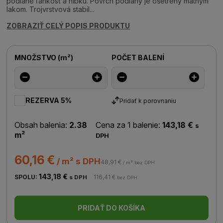
podlahe ľahkosť a hĺbku. Povrch podlahy je ošetrený matným
lakom. Trojvrstvová stabil...
ZOBRAZIŤ CELÝ POPIS PRODUKTU
MNOŽSTVO
(
m²
)
POČET BALENÍ
REZERVA 5%
Pridať k porovnaniu
Obsah balenia:
2.38
Cena za 1 balenie:
143,18 €
s
m²
DPH
60,16 €
/ m² s DPH
48,91 €
/ m² bez DPH
143,18 €
SPOLU:
116,41 €
s DPH
bez DPH
PRIDAŤ DO KOŠÍKA