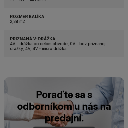
ROZMER BALÍKA
2,38 m2
PRIZNANÁ V-DRÁŽKA
4V - drážka po celom obvode, 0V - bez priznanej
drážky, 4V, 4V - micro drážka
Poraďte sa s
odborníkom u nás na
predajni.