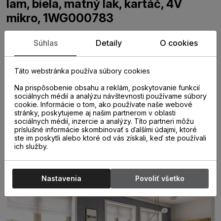
lam, biela, matný lak, kartáč, 4V
mikro, 1WG000783
Drevená trojvrstvová podlaha farbená do svetlého
Súhlas
Detaily
O cookies
odtieňa so stredným množstvom hrčí. Frézovaná hrana
dosky dodáva podlahe ľahkosť a hĺbku. Povrch podlahy je
ošetrený matným lakom. Trojvrstvová stabilná konštrukcia
Táto webstránka používa súbory cookies
vyrobená zo 100% prírodného dreva s možnosťou
Na prispôsobenie obsahu a reklám, poskytovanie funkcií
použitia na podlahové kúrenie. Povrch dreva je ošetrený
sociálnych médií a analýzu návštevnosti používame súbory
matným lakom. Povrch farbený do svetlého odtieňa.
cookie. Informácie o tom, ako používate naše webové
Priznaná frézovaná mikro hrana okolo celého obvodu
stránky, poskytujeme aj našim partnerom v oblasti
podlahovej dosky. Jednopásový vzor MEDIO so šírkou
sociálnych médií, inzercie a analýzy. Títo partneri môžu
155 mm a dĺžkou 2 200 mm. VZHĽAD VARIOUS so
príslušné informácie skombinovať s ďalšími údajmi, ktoré
ste im poskytli alebo ktoré od vás získali, keď ste používali
stredným množstvom hrčí.
ich služby.
Nastavenia
Povoliť všetko