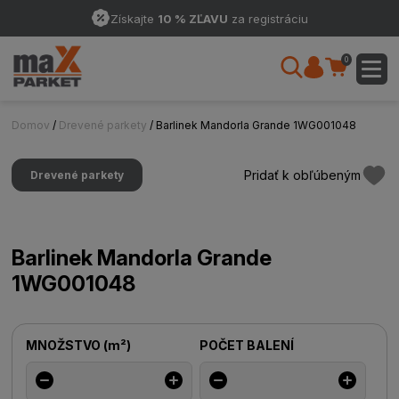
Získajte
10 % ZĽAVU
za registráciu
0
Domov
/
Drevené parkety
/ Barlinek Mandorla Grande 1WG001048
Pridať k obľúbeným
Drevené parkety
Barlinek Mandorla Grande
1WG001048
MNOŽSTVO
(
m²
)
POČET BALENÍ