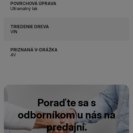
POVRCHOVÁ ÚPRAVA
Ultramatný lak
TRIEDENIE DREVA
VIN
PRIZNANÁ V-DRÁŽKA
4V
Poraďte sa s
odborníkom u nás na
predajni.