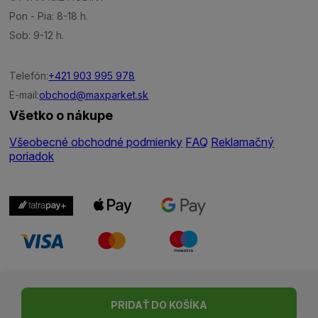
Pon - Pia: 8-18 h.
Sob: 9-12 h.
Telefón:
+421 903 995 978
E-mail:
obchod@maxparket.sk
Všetko o nákupe
Všeobecné obchodné podmienky
FAQ
Reklamačný
poriadok
Nastavenie cookies
| © Všetky práva vyhradené | Made with ♥
PRIDAŤ DO KOŠÍKA
by
Madviso