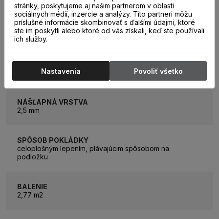
stránky, poskytujeme aj našim partnerom v oblasti
sociálnych médií, inzercie a analýzy. Títo partneri môžu
príslušné informácie skombinovať s ďalšími údajmi, ktoré
HRÚBKA PODLAHY
ste im poskytli alebo ktoré od vás získali, keď ste používali
14 mm
ich služby.
PODLAHOVÉ VYKUROVANIE
Nastavenia
Povoliť všetko
áno
NÁŠĽAPNÁ VRSTVA
2,5 mm
SPÔSOB POKLÁDKY
celoplošným lepením, plávajúcim spôsobom na
podložku
BALENIE
2,77 m2