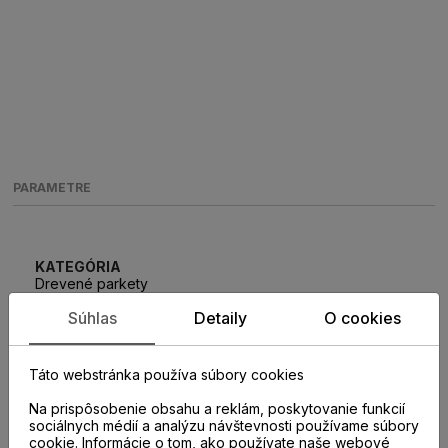
PARAMETRE
KATEGÓRIA
Drevené parkety
Súhlas
Detaily
O cookies
ROZMER LAMELY
14 x 180 x 2200 mm
Táto webstránka používa súbory cookies
Na prispôsobenie obsahu a reklám, poskytovanie funkcií
TYP SPOJA
sociálnych médií a analýzu návštevnosti používame súbory
5Gc
cookie. Informácie o tom, ako používate naše webové