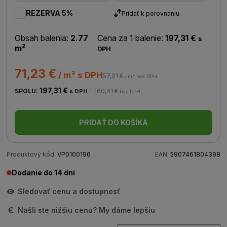
REZERVA 5%
Pridať k porovnaniu
Obsah balenia:
2.77
Cena za 1 balenie:
197,31 €
s
m²
DPH
71,23 €
/ m² s DPH
57,91 €
/ m² bez DPH
197,31 €
SPOLU:
160,41 €
s DPH
bez DPH
PRIDAŤ DO KOŠÍKA
Produktový kód:
VP0100196
EAN:
5907461804398
Dodanie do 14 dní
Sledovať cenu a dostupnosť
Našli ste nižšiu cenu? My dáme lepšiu