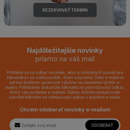
REZERVOVAŤ TERMÍN
Najdôležitejšie novinky
priamo na váš mail
Prihláste sa na odber noviniek, akcií a výhodných ponúk pre
zákazníkov zo sveta podláh, dverí a bývania. Vašu e-mailovú
adresu budeme spracúvať výlučne na zasielanie týchto e-
mailov. Prihlásenie dokončíte kliknutím na potvrdzovací odkaz,
ktorý vám pošleme e-mailom. Súhlas môžete kedykoľvek
odvolať kliknutím na odhlasovací odkaz v každom e-maile.
Chcem odoberať novinky e-mailom
ODOBERAŤ