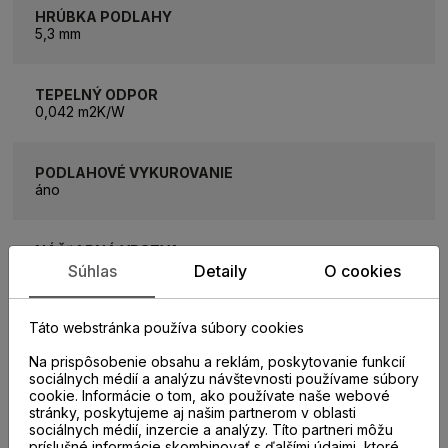
HRÚBKA PODLAHY
5,3 mm
TEPELNÝ ODPOR
0,042 m2K/W
PODLAHOVÉ VYKUROVANIE
áno
NÁŠĽAPNÁ VRSTVA
0,55 mm
Súhlas
Detaily
O cookies
Táto webstránka používa súbory cookies
INTEGROVANÁ PODLOŽKA
áno
Na prispôsobenie obsahu a reklám, poskytovanie funkcií
sociálnych médií a analýzu návštevnosti používame súbory
cookie. Informácie o tom, ako používate naše webové
TRIEDA POUŽITIA
stránky, poskytujeme aj našim partnerom v oblasti
AC5/33
sociálnych médií, inzercie a analýzy. Títo partneri môžu
príslušné informácie skombinovať s ďalšími údajmi, ktoré