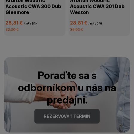
Arbiton Woodric
Arbiton Woodric
Acoustic CWA 300 Dub
Acoustic CWA 301 Dub
Glenmore
Weston
28,81 €
28,81 €
/
m²
s DPH
/
m²
s DPH
32,00 €
32,00 €
Poraďte sa s
odborníkom u nás na
predajni.
REZERVOVAŤ TERMÍN