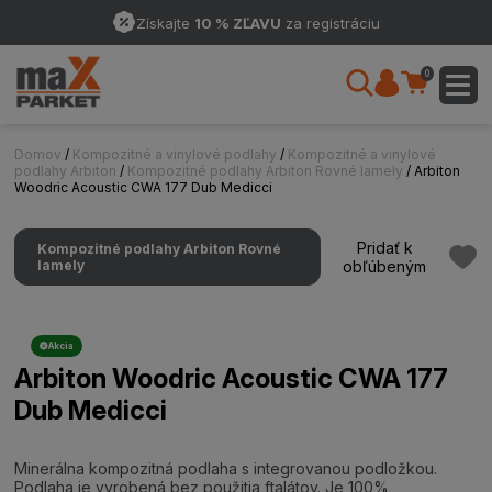
Získajte
10 % ZĽAVU
za registráciu
0
Domov
/
Kompozitné a vinylové podlahy
/
Kompozitné a vinylové
podlahy Arbiton
/
Kompozitné podlahy Arbiton Rovné lamely
/ Arbiton
Woodric Acoustic CWA 177 Dub Medicci
Pridať k
Kompozitné podlahy Arbiton Rovné
lamely
obľúbeným
Akcia
Arbiton Woodric Acoustic CWA 177
Dub Medicci
Minerálna kompozitná podlaha s integrovanou podložkou.
Podlaha je vyrobená bez použitia ftalátov. Je 100%