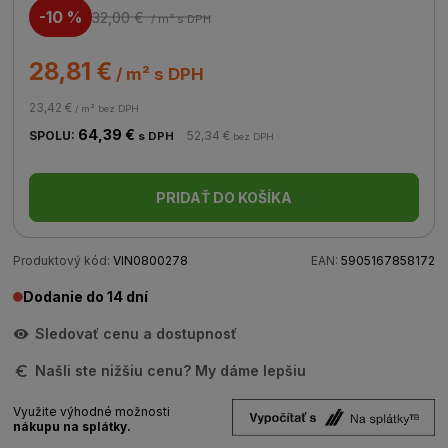
-10 %
32,00 €
/ m²
s DPH
28,81 €
/ m² s DPH
23,42 €
/ m² bez DPH
64,39 €
SPOLU:
52,34 €
s DPH
bez DPH
PRIDAŤ DO KOŠÍKA
Produktový kód:
VIN0800278
EAN:
5905167858172
Dodanie do 14 dní
Sledovať cenu a dostupnosť
Našli ste nižšiu cenu? My dáme lepšiu
Využite výhodné možnosti
nákupu na splátky.