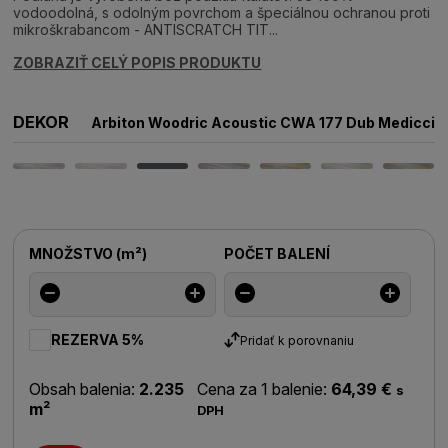
vodoodolná, s odolným povrchom a špeciálnou ochranou proti
mikroškrabancom - ANTISCRATCH TIT...
ZOBRAZIŤ CELÝ POPIS PRODUKTU
DEKOR
Arbiton Woodric Acoustic CWA 177 Dub Medicci
MNOŽSTVO
(
m²
)
POČET BALENÍ
REZERVA 5%
Pridať k porovnaniu
Obsah balenia:
2.235
Cena za 1 balenie:
64,39 €
s
m²
DPH