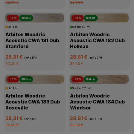
32,00 €
32,00 €
-10 %
Akcia
-10 %
Akcia
Do 14 dní
Skladom
0.01 m²
Arbiton Woodric
Arbiton Woodric
Acoustic CWA 181 Dub
Acoustic CWA 182 Dub
Stamford
Holman
28,81 €
28,81 €
/
m²
s DPH
/
m²
s DPH
32,00 €
32,00 €
-10 %
Akcia
-10 %
Akcia
Do 14 dní
Skladom
2.23 m²
Arbiton Woodric
Arbiton Woodric
Acoustic CWA 183 Dub
Acoustic CWA 184 Dub
Roseville
Windsor
28,81 €
28,81 €
/
m²
s DPH
/
m²
s DPH
32,00 €
32,00 €