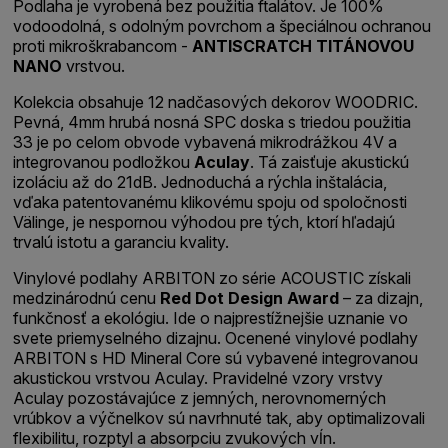
Podlaha je vyrobená bez použitia ftalátov. Je 100%
vodoodolná, s odolným povrchom a špeciálnou ochranou
proti mikroškrabancom -
ANTISCRATCH TITÁNOVOU
NANO
vrstvou.
Kolekcia obsahuje 12 nadčasových dekorov WOODRIC.
Pevná, 4mm hrubá nosná SPC doska s triedou použitia
33 je po celom obvode vybavená mikrodrážkou 4V a
integrovanou podložkou
Aculay
. Tá zaisťuje akustickú
izoláciu až do 21dB. Jednoduchá a rýchla inštalácia,
vďaka patentovanému klikovému spoju od spoločnosti
Välinge, je nespornou výhodou pre tých, ktorí hľadajú
trvalú istotu a garanciu kvality.
Vinylové podlahy ARBITON zo série ACOUSTIC získali
medzinárodnú cenu
Red Dot Design Award
– za dizajn,
funkčnosť a ekológiu. Ide o najprestížnejšie uznanie vo
svete priemyselného dizajnu. Ocenené vinylové podlahy
ARBITON s HD Mineral Core sú vybavené integrovanou
akustickou vrstvou Aculay. Pravidelné vzory vrstvy
Aculay pozostávajúce z jemných, nerovnomerných
vrúbkov a výčnelkov sú navrhnuté tak, aby optimalizovali
flexibilitu, rozptyl a absorpciu zvukových vĺn.