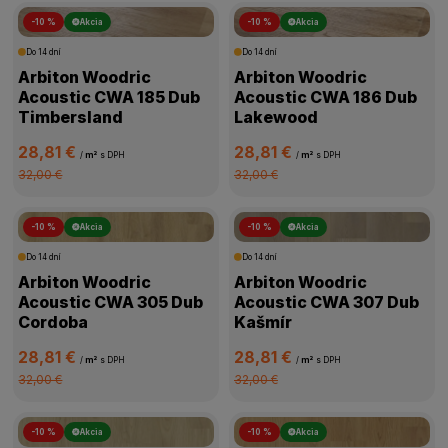
-10 %
Akcia
-10 %
Akcia
Do 14 dní
Do 14 dní
Arbiton Woodric
Arbiton Woodric
Acoustic CWA 185 Dub
Acoustic CWA 186 Dub
Timbersland
Lakewood
28,81 €
28,81 €
/
m²
s DPH
/
m²
s DPH
32,00 €
32,00 €
-10 %
Akcia
-10 %
Akcia
Do 14 dní
Do 14 dní
Arbiton Woodric
Arbiton Woodric
Acoustic CWA 305 Dub
Acoustic CWA 307 Dub
Cordoba
Kašmír
28,81 €
28,81 €
/
m²
s DPH
/
m²
s DPH
32,00 €
32,00 €
-10 %
Akcia
-10 %
Akcia