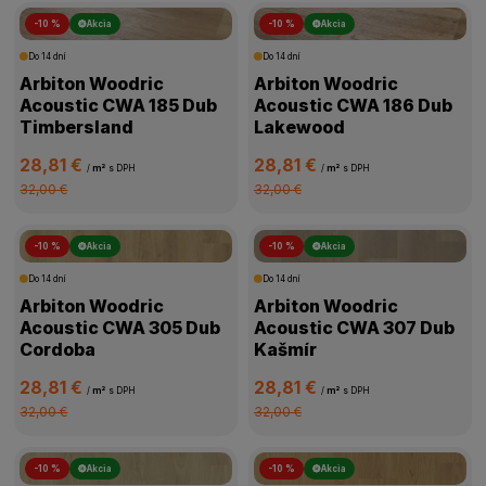
-10 %
Akcia
-10 %
Akcia
Do 14 dní
Do 14 dní
Arbiton Woodric
Arbiton Woodric
Acoustic CWA 185 Dub
Acoustic CWA 186 Dub
Timbersland
Lakewood
28,81 €
28,81 €
/
m²
s DPH
/
m²
s DPH
32,00 €
32,00 €
-10 %
Akcia
-10 %
Akcia
Do 14 dní
Do 14 dní
Arbiton Woodric
Arbiton Woodric
Acoustic CWA 305 Dub
Acoustic CWA 307 Dub
Cordoba
Kašmír
28,81 €
28,81 €
/
m²
s DPH
/
m²
s DPH
32,00 €
32,00 €
-10 %
Akcia
-10 %
Akcia