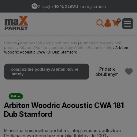
Získajte
10 % ZĽAVU
za registráciu
0
Domov
/
Kompozitné a vinylové podlahy
/
Kompozitné a vinylové
podlahy Arbiton
/
Kompozitné podlahy Arbiton Rovné lamely
/ Arbiton
Woodric Acoustic CWA 181 Dub Stamford
Pridať k
Kompozitné podlahy Arbiton Rovné
lamely
obľúbeným
Akcia
Arbiton Woodric Acoustic CWA 181
Dub Stamford
Minerálna kompozitná podlaha s integrovanou podložkou.
Podlaha je vyrobená bez použitia ftalátov. Je 100%