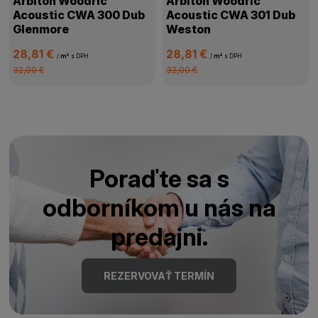
Arbiton Woodric
Arbiton Woodric
Acoustic CWA 300 Dub
Acoustic CWA 301 Dub
Glenmore
Weston
28,81 €
28,81 €
/
m²
s DPH
/
m²
s DPH
32,00 €
32,00 €
Poraďte sa s
odborníkom u nás na
predajni.
REZERVOVAŤ TERMÍN