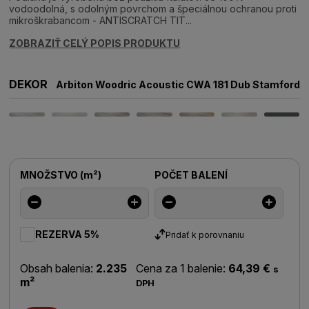
vodoodolná, s odolným povrchom a špeciálnou ochranou proti
mikroškrabancom - ANTISCRATCH TIT...
ZOBRAZIŤ CELÝ POPIS PRODUKTU
DEKOR
Arbiton Woodric Acoustic CWA 181 Dub Stamford
MNOŽSTVO
(
m²
)
POČET BALENÍ
REZERVA 5%
Pridať k porovnaniu
Obsah balenia:
2.235
Cena za 1 balenie:
64,39 €
s
m²
DPH