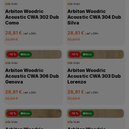
Do 14 dní
Do 14 dní
Arbiton Woodric
Arbiton Woodric
Acoustic CWA 302 Dub
Acoustic CWA 304 Dub
Como
Silva
28,81 €
28,81 €
/
m²
s DPH
/
m²
s DPH
32,00 €
32,00 €
-10 %
Akcia
-10 %
Akcia
Do 14 dní
Do 14 dní
Arbiton Woodric
Arbiton Woodric
Acoustic CWA 306 Dub
Acoustic CWA 303 Dub
Genova
Lorenzo
28,81 €
28,81 €
/
m²
s DPH
/
m²
s DPH
32,00 €
32,00 €
-10 %
Akcia
-10 %
Akcia
Do 14 dní
Do 14 dní