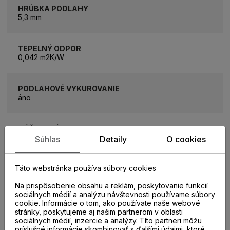
HRÚBKA PODLAHY
5,3 mm
TEPELNÝ ODPOR
0,042 m2K/W
PODLAHOVÉ VYKUROVANIE
áno
NÁŠĽAPNÁ VRSTVA
0,55 mm
Súhlas
Detaily
O cookies
Táto webstránka používa súbory cookies
INTEGROVANÁ PODLOŽKA
áno
Na prispôsobenie obsahu a reklám, poskytovanie funkcií
sociálnych médií a analýzu návštevnosti používame súbory
cookie. Informácie o tom, ako používate naše webové
TRIEDA POUŽITIA
stránky, poskytujeme aj našim partnerom v oblasti
AC5/33
sociálnych médií, inzercie a analýzy. Títo partneri môžu
príslušné informácie skombinovať s ďalšími údajmi, ktoré