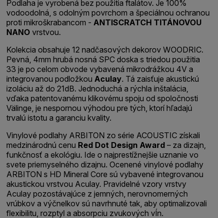
Podlaha je vyrobená bez použitia ftalátov. Je 100%
vodoodolná, s odolným povrchom a špeciálnou ochranou
proti mikroškrabancom -
ANTISCRATCH TITÁNOVOU
NANO
vrstvou.
Kolekcia obsahuje 12 nadčasových dekorov WOODRIC.
Pevná, 4mm hrubá nosná SPC doska s triedou použitia
33 je po celom obvode vybavená mikrodrážkou 4V a
integrovanou podložkou
Aculay
. Tá zaisťuje akustickú
izoláciu až do 21dB. Jednoduchá a rýchla inštalácia,
vďaka patentovanému klikovému spoju od spoločnosti
Välinge, je nespornou výhodou pre tých, ktorí hľadajú
trvalú istotu a garanciu kvality.
Vinylové podlahy ARBITON zo série ACOUSTIC získali
medzinárodnú cenu
Red Dot Design Award
– za dizajn,
funkčnosť a ekológiu. Ide o najprestížnejšie uznanie vo
svete priemyselného dizajnu. Ocenené vinylové podlahy
ARBITON s HD Mineral Core sú vybavené integrovanou
akustickou vrstvou Aculay. Pravidelné vzory vrstvy
Aculay pozostávajúce z jemných, nerovnomerných
vrúbkov a výčnelkov sú navrhnuté tak, aby optimalizovali
flexibilitu, rozptyl a absorpciu zvukových vĺn.