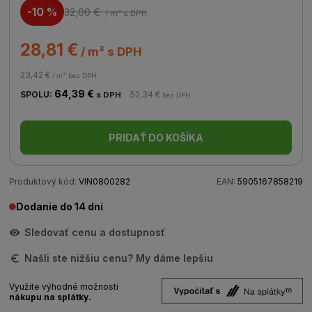
-10 %
32,00 €
/ m²
s DPH
28,81 €
/ m² s DPH
23,42 €
/ m² bez DPH
64,39 €
SPOLU:
52,34 €
s DPH
bez DPH
PRIDAŤ DO KOŠÍKA
Produktový kód:
VIN0800282
EAN:
5905167858219
Dodanie do 14 dní
Sledovať cenu a dostupnosť
Našli ste nižšiu cenu? My dáme lepšiu
Využite výhodné možnosti
nákupu na splátky.