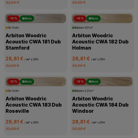
32,00 €
32,00 €
-10 %
Akcia
-10 %
Akcia
Do 14 dní
Skladom
0.01 m²
Arbiton Woodric
Arbiton Woodric
Acoustic CWA 181 Dub
Acoustic CWA 182 Dub
Stamford
Holman
28,81 €
28,81 €
/
m²
s DPH
/
m²
s DPH
32,00 €
32,00 €
-10 %
Akcia
-10 %
Akcia
Do 14 dní
Skladom
2.23 m²
Arbiton Woodric
Arbiton Woodric
Acoustic CWA 183 Dub
Acoustic CWA 184 Dub
Roseville
Windsor
28,81 €
28,81 €
/
m²
s DPH
/
m²
s DPH
32,00 €
32,00 €