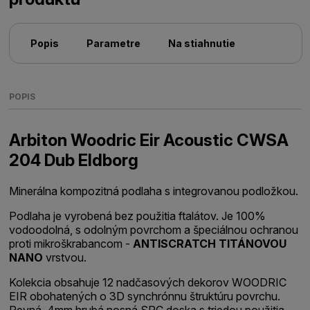
Popis
Parametre
Na stiahnutie
POPIS
Arbiton Woodric Eir Acoustic CWSA
204 Dub Eldborg
Minerálna kompozitná podlaha s integrovanou podložkou.
Podlaha je vyrobená bez použitia ftalátov. Je 100%
vodoodolná, s odolným povrchom a špeciálnou ochranou
proti mikroškrabancom -
ANTISCRATCH TITÁNOVOU
NANO
vrstvou.
Kolekcia obsahuje 12 nadčasových dekorov WOODRIC
EIR obohatených o 3D synchrónnu štruktúru povrchu.
Pevná, 4mm hrubá nosná SPC doska s triedou použitia