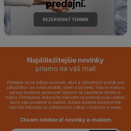
predajni.
REZERVOVAŤ TERMÍN
Najdôležitejšie novinky
priamo na váš mail
Prihláste sa na odber noviniek, akcií a výhodných ponúk pre
zákazníkov zo sveta podláh, dverí a bývania. Vašu e-mailovú
adresu budeme spracúvať výlučne na zasielanie týchto e-
mailov. Prihlásenie dokončíte kliknutím na potvrdzovací odkaz,
ktorý vám pošleme e-mailom. Súhlas môžete kedykoľvek
odvolať kliknutím na odhlasovací odkaz v každom e-maile.
Chcem odoberať novinky e-mailom