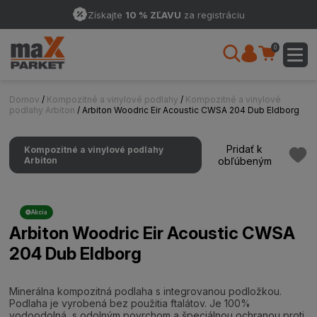
Získajte
10 % ZĽAVU
za registráciu
0
Domov
/
Kompozitné a vinylové podlahy
/
Kompozitné a vinylové
podlahy Arbiton
/ Arbiton Woodric Eir Acoustic CWSA 204 Dub Eldborg
Pridať k
Kompozitné a vinylové podlahy
Arbiton
obľúbeným
Akcia
Arbiton Woodric Eir Acoustic CWSA
204 Dub Eldborg
Minerálna kompozitná podlaha s integrovanou podložkou.
Podlaha je vyrobená bez použitia ftalátov. Je 100%
vodoodolná, s odolným povrchom a špeciálnou ochranou proti