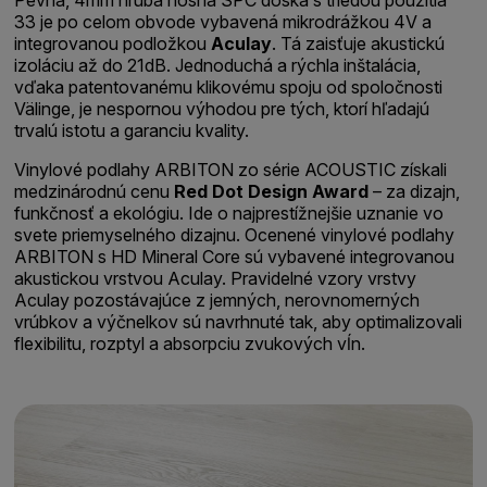
33 je po celom obvode vybavená mikrodrážkou 4V a
integrovanou podložkou
Aculay
. Tá zaisťuje akustickú
izoláciu až do 21dB. Jednoduchá a rýchla inštalácia,
vďaka patentovanému klikovému spoju od spoločnosti
Välinge, je nespornou výhodou pre tých, ktorí hľadajú
trvalú istotu a garanciu kvality.
Vinylové podlahy ARBITON zo série ACOUSTIC získali
medzinárodnú cenu
Red Dot Design Award
– za dizajn,
funkčnosť a ekológiu. Ide o najprestížnejšie uznanie vo
svete priemyselného dizajnu. Ocenené vinylové podlahy
ARBITON s HD Mineral Core sú vybavené integrovanou
akustickou vrstvou Aculay. Pravidelné vzory vrstvy
Aculay pozostávajúce z jemných, nerovnomerných
vrúbkov a výčnelkov sú navrhnuté tak, aby optimalizovali
flexibilitu, rozptyl a absorpciu zvukových vĺn.