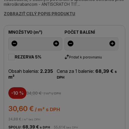
mikroškrabancom - ANTISCRATCH TIT...
ZOBRAZIŤ CELÝ POPIS PRODUKTU
MNOŽSTVO
(
m²
)
POČET BALENÍ
REZERVA 5%
Pridať k porovnaniu
Obsah balenia:
2.235
Cena za 1 balenie:
68,39 €
s
m²
DPH
-10 %
34,00 €
/ m²
s DPH
30,60 €
/ m² s DPH
24,88 €
/ m² bez DPH
68,39 €
SPOLU:
55,61 €
s DPH
bez DPH