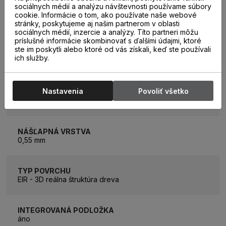
sociálnych médií a analýzu návštevnosti používame súbory
HRÚBKA PODLAHY
cookie. Informácie o tom, ako používate naše webové
5,3 mm
stránky, poskytujeme aj našim partnerom v oblasti
sociálnych médií, inzercie a analýzy. Títo partneri môžu
príslušné informácie skombinovať s ďalšími údajmi, ktoré
ste im poskytli alebo ktoré od vás získali, keď ste používali
TEPELNÝ ODPOR
ich služby.
0,042 m2K/W
Nastavenia
Povoliť všetko
PODLAHOVÉ VYKUROVANIE
áno
NÁŠĽAPNÁ VRSTVA
0,55 mm
TYP POVRCHU
EIR - 3D reálna štruktúra dreva
INTEGROVANÁ PODLOŽKA
áno