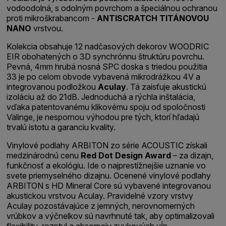
vodoodolná, s odolným povrchom a špeciálnou ochranou
proti mikroškrabancom -
ANTISCRATCH TITÁNOVOU
NANO
vrstvou.
Kolekcia obsahuje 12 nadčasových dekorov WOODRIC
EIR obohatených o 3D synchrónnu štruktúru povrchu.
Pevná, 4mm hrubá nosná SPC doska s triedou použitia
33 je po celom obvode vybavená mikrodrážkou 4V a
integrovanou podložkou
Aculay
. Tá zaisťuje akustickú
izoláciu až do 21dB. Jednoduchá a rýchla inštalácia,
vďaka patentovanému klikovému spoju od spoločnosti
Välinge, je nespornou výhodou pre tých, ktorí hľadajú
trvalú istotu a garanciu kvality.
Vinylové podlahy ARBITON zo série ACOUSTIC získali
medzinárodnú cenu
Red Dot Design Award
– za dizajn,
funkčnosť a ekológiu. Ide o najprestížnejšie uznanie vo
svete priemyselného dizajnu. Ocenené vinylové podlahy
ARBITON s HD Mineral Core sú vybavené integrovanou
akustickou vrstvou Aculay. Pravidelné vzory vrstvy
Aculay pozostávajúce z jemných, nerovnomerných
vrúbkov a výčnelkov sú navrhnuté tak, aby optimalizovali
flexibilitu, rozptyl a absorpciu zvukových vĺn.