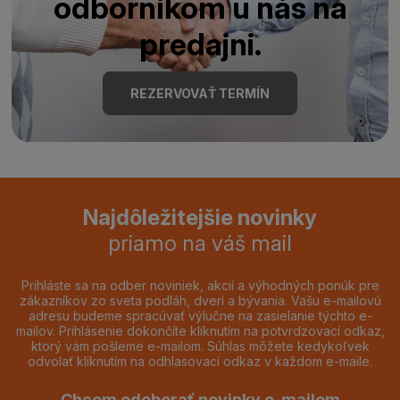
odborníkom u nás na
predajni.
REZERVOVAŤ TERMÍN
Najdôležitejšie novinky
priamo na váš mail
Prihláste sa na odber noviniek, akcií a výhodných ponúk pre
zákazníkov zo sveta podláh, dverí a bývania. Vašu e-mailovú
adresu budeme spracúvať výlučne na zasielanie týchto e-
mailov. Prihlásenie dokončíte kliknutím na potvrdzovací odkaz,
ktorý vám pošleme e-mailom. Súhlas môžete kedykoľvek
odvolať kliknutím na odhlasovací odkaz v každom e-maile.
Chcem odoberať novinky e-mailom