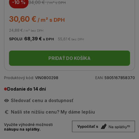
-10 %
34,00 €
/ m²
s DPH
30,60 €
/ m² s DPH
24,88 €
/ m² bez DPH
68,39 €
SPOLU:
55,61 €
s DPH
bez DPH
PRIDAŤ DO KOŠÍKA
Produktový kód:
VIN0800298
EAN:
5905167858370
Dodanie do 14 dní
Sledovať cenu a dostupnosť
Našli ste nižšiu cenu? My dáme lepšiu
Využite výhodné možnosti
nákupu na splátky.