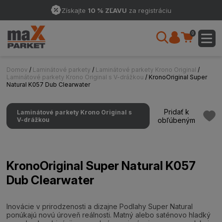
Získajte
10 % ZĽAVU
za registráciu
0
Domov
/
Laminátové parkety
/
Laminátové parkety Krono Original
/
Laminátové parkety Krono Original s V-drážkou
/ KronoOriginal Super
Natural K057 Dub Clearwater
Pridať k
Laminátové parkety Krono Original s
V-drážkou
obľúbeným
KronoOriginal Super Natural K057
Dub Clearwater
Inovácie v prirodzenosti a dizajne Podlahy Super Natural
ponúkajú novú úroveň reálnosti. Matný alebo saténovo hladký