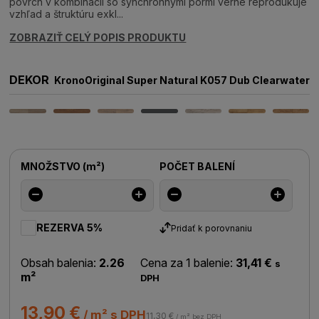
povrch v kombinácii so synchrónnymi pórmi verne reprodukuje
vzhľad a štruktúru exkl...
ZOBRAZIŤ CELÝ POPIS PRODUKTU
DEKOR
KronoOriginal Super Natural K057 Dub Clearwater
MNOŽSTVO
(
m²
)
POČET BALENÍ
REZERVA 5%
Pridať k porovnaniu
Obsah balenia:
2.26
Cena za 1 balenie:
31,41 €
s
m²
DPH
13,90 €
/ m² s DPH
11,30 €
/ m² bez DPH