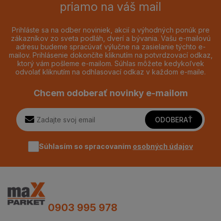
priamo na váš mail
Prihláste sa na odber noviniek, akcií a výhodných ponúk pre
zákazníkov zo sveta podláh, dverí a bývania. Vašu e-mailovú
adresu budeme spracúvať výlučne na zasielanie týchto e-
mailov. Prihlásenie dokončíte kliknutím na potvrdzovací odkaz,
ktorý vám pošleme e-mailom. Súhlas môžete kedykoľvek
odvolať kliknutím na odhlasovací odkaz v každom e-maile.
Chcem odoberať novinky e-mailom
ODOBERAŤ
Súhlasím so spracovaním
osobných údajov
0903 995 978