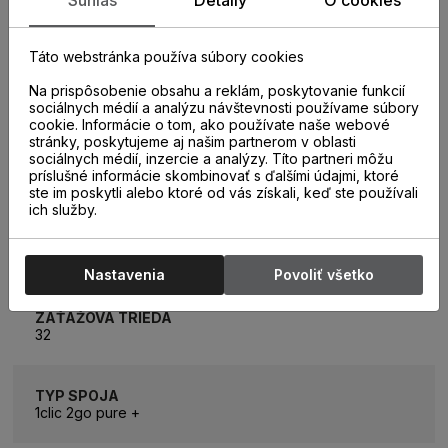
KATEGÓRIA
Laminátové parkety
Táto webstránka používa súbory cookies
KOLEKCIA
Na prispôsobenie obsahu a reklám, poskytovanie funkcií
Super Natural
sociálnych médií a analýzu návštevnosti používame súbory
cookie. Informácie o tom, ako používate naše webové
stránky, poskytujeme aj našim partnerom v oblasti
sociálnych médií, inzercie a analýzy. Títo partneri môžu
ROZMER LAMELY
príslušné informácie skombinovať s ďalšími údajmi, ktoré
1288 x 195mm
ste im poskytli alebo ktoré od vás získali, keď ste používali
ich služby.
ROZMER BALÍKA
2,26m2 (9 lamiel)
Nastavenia
Povoliť všetko
ZÁŤAŽOVÁ TRIEDA
32
TYP SPOJA
1clic 2go pure +