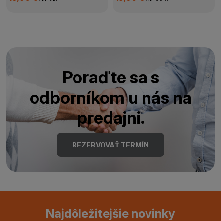
Poraďte sa s
odborníkom u nás na
predajni.
REZERVOVAŤ TERMÍN
Najdôležitejšie novinky