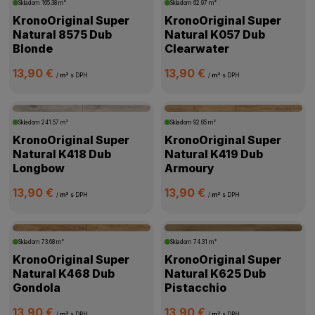
Skladom
165.38 m²
Skladom
62.97 m²
KronoOriginal Super
KronoOriginal Super
Natural 8575 Dub
Natural K057 Dub
Blonde
Clearwater
13,90 €
13,90 €
/
m²
s DPH
/
m²
s DPH
Skladom
241.57 m²
Skladom
92.65 m²
KronoOriginal Super
KronoOriginal Super
Natural K418 Dub
Natural K419 Dub
Longbow
Armoury
13,90 €
13,90 €
/
m²
s DPH
/
m²
s DPH
Skladom
73.68 m²
Skladom
74.31 m²
KronoOriginal Super
KronoOriginal Super
Natural K468 Dub
Natural K625 Dub
Gondola
Pistacchio
13,90 €
13,90 €
/
m²
s DPH
/
m²
s DPH