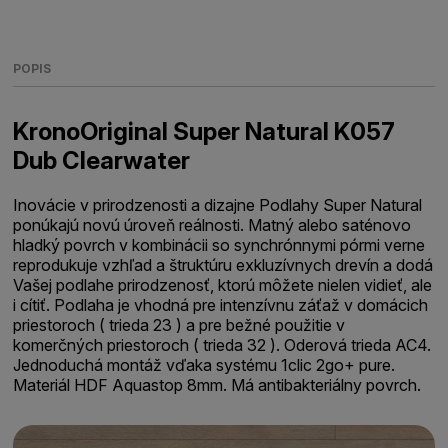
POPIS
KronoOriginal Super Natural K057
Dub Clearwater
Inovácie v prirodzenosti a dizajne Podlahy Super Natural
ponúkajú novú úroveň reálnosti. Matný alebo saténovo
hladký povrch v kombinácii so synchrónnymi pórmi verne
reprodukuje vzhľad a štruktúru exkluzívnych drevín a dodá
Vašej podlahe prirodzenosť, ktorú môžete nielen vidieť, ale
i cítiť. Podlaha je vhodná pre intenzívnu záťaž v domácich
priestoroch ( trieda 23 ) a pre bežné použitie v
komerčných priestoroch ( trieda 32 ). Oderová trieda AC4.
Jednoduchá montáž vďaka systému 1clic 2go+ pure.
Materiál HDF Aquastop 8mm. Má antibakteriálny povrch.