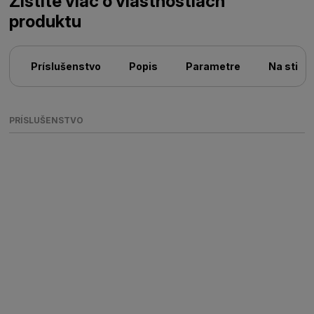
Zistite viac o vlastnostiach
produktu
Príslušenstvo
Popis
Parametre
Na stiah
PRÍSLUŠENSTVO