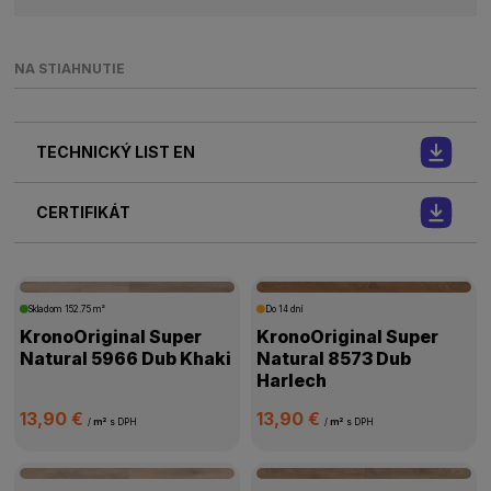
NA STIAHNUTIE
TECHNICKÝ LIST EN
CERTIFIKÁT
Skladom
152.75 m²
Do 14 dní
KronoOriginal Super
KronoOriginal Super
Natural 5966 Dub Khaki
Natural 8573 Dub
Harlech
13,90 €
13,90 €
/
m²
s DPH
/
m²
s DPH