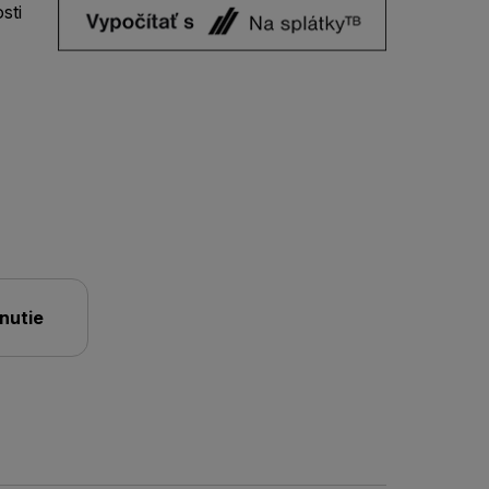
sti
nutie