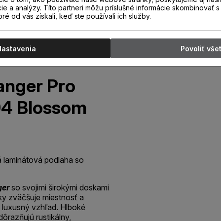
cie a analýzy. Títo partneri môžu príslušné informácie skombinovať s 
oré od vás získali, keď ste používali ich služby.
Nastavenia
Povoliť vše
nger Pro
4 Blossom
á laminátová podlaha so
ger
so svojimi širokými doskami
y zväčšuje miestnosť a
 luxusný vzhľad. Hlboké
ôrazňujú rustikálny,