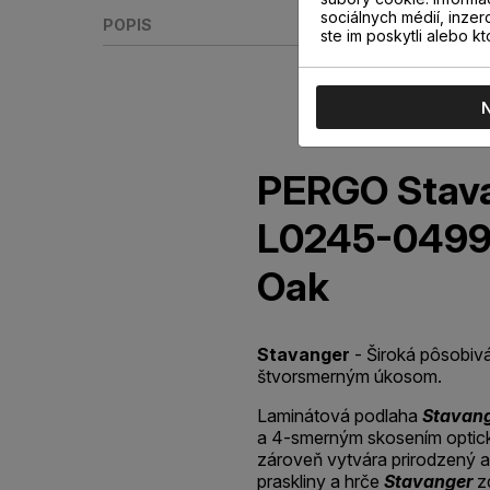
sociálnych médií, inzer
POPIS
ste im poskytli alebo kt
PERGO Stava
L0245-0499
Oak
Stavanger
- Široká pôsobiv
štvorsmerným úkosom.
Laminátová podlaha
Stavan
a 4-smerným skosením optick
zároveň vytvára prirodzený a
praskliny a hrče
Stavanger
zd