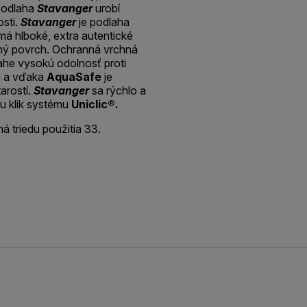
 Podlaha
Stavanger
urobí
osti.
Stavanger
je podlaha
má hlboké, extra autentické
tný povrch. Ochranná vrchná
he vysokú odolnosť proti
u a vďaka
AquaSafe
je
arostí.
Stavanger
sa rýchlo a
u klik systému
Uniclic®.
á triedu použitia 33.