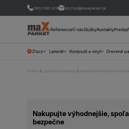
0903 995 978
obchod@maxparket.sk
Referencie
O nás
Služby
Kontakty
Predaj
Zľavy
Laminát
Kompozit a vinyl
Drevené pa
Domov
/
Laminátové parkety
/
Vodeodolné laminátové park
Nakupujte výhodnejšie, spoľa
bezpečne