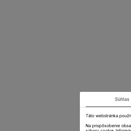
Súhlas
Táto webstránka použí
Na prispôsobenie obsah
súbory cookie. Informá