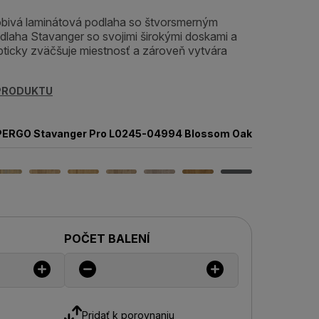
obivá laminátová podlaha so štvorsmerným
laha Stavanger so svojimi širokými doskami a
icky zväčšuje miestnosť a zároveň vytvára
 PRODUKTU
PERGO Stavanger Pro L0245-04994 Blossom Oak
POČET BALENÍ
Pridať k porovnaniu