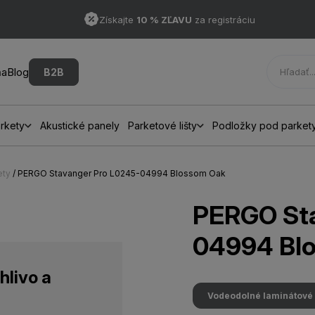
Získajte
10 % ZĽAVU
za registráciu
ňa
Blog
B2B
rkety
Akustické panely
Parketové lišty
Podložky pod parket
ety
/ PERGO Stavanger Pro L0245-04994 Blossom Oak
PERGO Sta
04994 Bl
hlivo a
Vodeodolné laminátové 