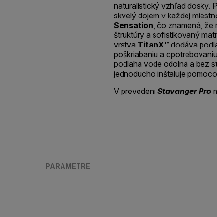
naturalistický vzhľad dosky.
skvelý dojem v každej miestn
Sensation
, čo znamená, že 
štruktúry a sofistikovaný ma
vrstva
TitanX™
dodáva podla
poškriabaniu a opotrebovani
podlaha vode odolná a bez st
jednoducho inštaluje pomoco
V prevedení
Stavanger Pro
m
PARAMETRE