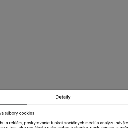
Detaily
va súbory cookies
u a reklám, poskytovanie funkcií sociálnych médií a analýzu návšt
cie o tom, ako používate naše webové stránky, poskytujeme aj naši