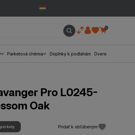
0
y
Parketová chémia
Doplnky k podlahám
Dvere
vanger Pro L0245-
ossom Oak
Pridať k obľúbeným
parkety