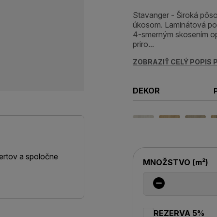
Stavanger - Široká pôs
úkosom. Laminátová pod
4-smerným skosením opt
priro...
ZOBRAZIŤ CELÝ POPIS
DEKOR
ertov a spoločne
MNOŽSTVO
(
m²
)
REZERVA 5%