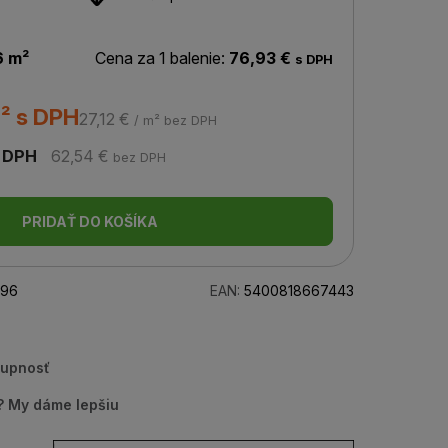
6 m²
Cena za 1 balenie:
76,93 €
s DPH
² s DPH
27,12 €
/ m² bez DPH
 DPH
62,54 €
bez DPH
PRIDAŤ DO KOŠÍKA
96
EAN:
5400818667443
tupnosť
u? My dáme lepšiu