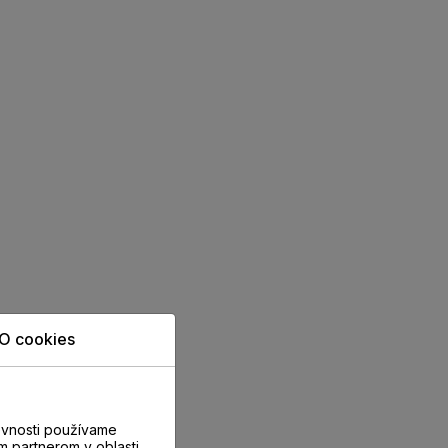
O cookies
evnosti používame
m partnerom v oblasti