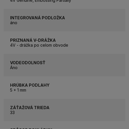
4V Genuine, Embossing Partially
INTEGROVANÁ PODLOŽKA
áno
PRIZNANÁ V-DRÁŽKA
4V - drážka po celom obvode
VODEODOLNOSŤ
Áno
HRÚBKA PODLAHY
5 + 1 mm
ZÁŤAŽOVÁ TRIEDA
33