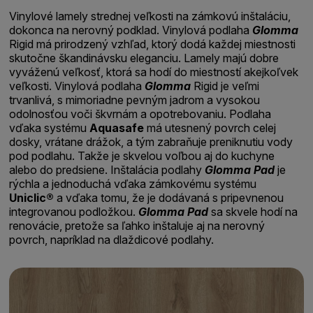
Vinylové lamely strednej veľkosti na zámkovú inštaláciu,
dokonca na nerovný podklad. Vinylová podlaha
Glomma
Rigid má prirodzený vzhľad, ktorý dodá každej miestnosti
skutočne škandinávsku eleganciu. Lamely majú dobre
vyváženú veľkosť, ktorá sa hodí do miestností akejkoľvek
veľkosti. Vinylová podlaha
Glomma
Rigid je veľmi
trvanlivá, s mimoriadne pevným jadrom a vysokou
odolnosťou voči škvrnám a opotrebovaniu. Podlaha
vďaka systému
Aquasafe
má utesnený povrch celej
dosky, vrátane drážok, a tým zabraňuje preniknutiu vody
pod podlahu. Takže je skvelou voľbou aj do kuchyne
alebo do predsiene. Inštalácia podlahy
Glomma Pad
je
rýchla a jednoduchá vďaka zámkovému systému
Uniclic®
a vďaka tomu, že je dodávaná s pripevnenou
integrovanou podložkou.
Glomma Pad
sa skvele hodí na
renovácie, pretože sa ľahko inštaluje aj na nerovný
povrch, napríklad na dlaždicové podlahy.