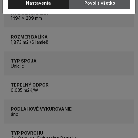
Nastavenia
Povoliť všetko
ROZMER LAMELY
1494 x 209 mm
ROZMER BALÍKA
1,873 m2 (6 lamiel)
TYP SPOJA
Uniclic
TEPELNÝ ODPOR
0,035 m2K/W
PODLAHOVÉ VYKUROVANIE
áno
TYP POVRCHU