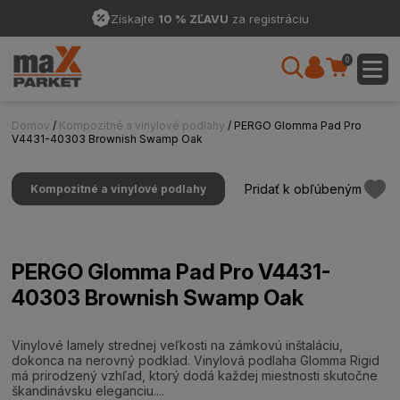
Získajte
10 % ZĽAVU
za registráciu
0
Domov
/
Kompozitné a vinylové podlahy
/ PERGO Glomma Pad Pro
V4431-40303 Brownish Swamp Oak
Pridať k obľúbeným
Kompozitné a vinylové podlahy
PERGO Glomma Pad Pro V4431-
40303 Brownish Swamp Oak
Vinylové lamely strednej veľkosti na zámkovú inštaláciu,
dokonca na nerovný podklad. Vinylová podlaha Glomma Rigid
má prirodzený vzhľad, ktorý dodá každej miestnosti skutočne
škandinávsku eleganciu....