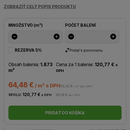
ZOBRAZIŤ CELÝ POPIS PRODUKTU
MNOŽSTVO
(
m²
)
POČET BALENÍ
REZERVA 5%
Pridať k porovnaniu
Obsah balenia:
1.873
Cena za 1 balenie:
120,77 €
s
m²
DPH
64,48 €
/ m² s DPH
52,42 €
/ m² bez DPH
120,77 €
SPOLU:
98,18 €
s DPH
bez DPH
PRIDAŤ DO KOŠÍKA