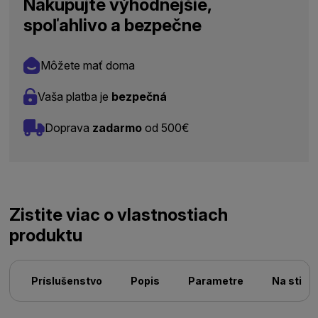
Nakupujte výhodnejšie,
spoľahlivo a bezpečne
Môžete mať doma
Vaša platba je
bezpečná
Doprava
zadarmo
od 500€
Zistite viac o vlastnostiach
produktu
Príslušenstvo
Popis
Parametre
Na stiah