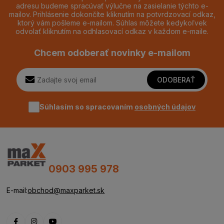
adresu budeme spracúvať výlučne na zasielanie týchto e-
mailov. Prihlásenie dokončíte kliknutím na potvrdzovací odkaz,
ktorý vám pošleme e-mailom. Súhlas môžete kedykoľvek
odvolať kliknutím na odhlasovací odkaz v každom e-maile.
Chcem odoberať novinky e-mailom
ODOBERAŤ
Súhlasím so spracovaním
osobných údajov
0903 995 978
E-mail:
obchod@maxparket.sk