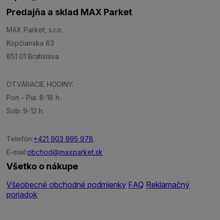
Predajňa a sklad MAX Parket
MAX Parket, s.r.o.
Kopčianska 63
851 01 Bratislava
OTVÁRACIE HODINY:
Pon - Pia: 8-18 h.
Sob: 9-12 h.
Telefón:
+421 903 995 978
E-mail:
obchod@maxparket.sk
Všetko o nákupe
Všeobecné obchodné podmienky
FAQ
Reklamačný
poriadok