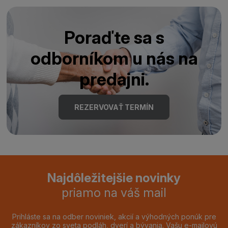
Poraďte sa s
odborníkom u nás na
predajni.
REZERVOVAŤ TERMÍN
Najdôležitejšie novinky
priamo na váš mail
Prihláste sa na odber noviniek, akcií a výhodných ponúk pre
zákazníkov zo sveta podláh, dverí a bývania. Vašu e-mailovú