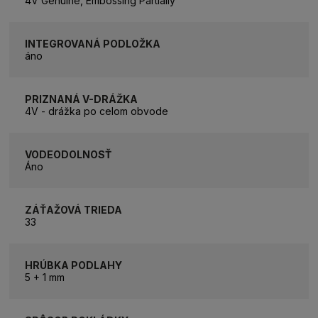
4V Genuine, Embossing Partially
INTEGROVANÁ PODLOŽKA
áno
PRIZNANÁ V-DRÁŽKA
4V - drážka po celom obvode
VODEODOLNOSŤ
Áno
ZÁŤAŽOVÁ TRIEDA
33
HRÚBKA PODLAHY
5 + 1 mm