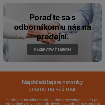
Poraďte sa s
odborníkom u nás na
predajni.
REZERVOVAŤ TERMÍN
Najdôležitejšie novinky
priamo na váš mail
Prihláste sa na odber noviniek, akcií a výhodných ponúk pre
zákazníkov zo sveta podláh, dverí a bývania. Vašu e-mailovú