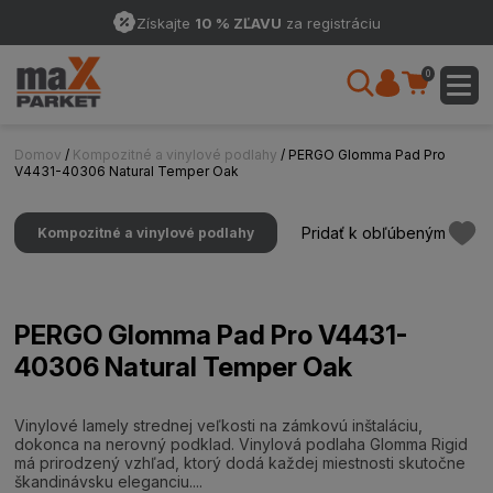
Získajte
10 % ZĽAVU
za registráciu
0
Domov
/
Kompozitné a vinylové podlahy
/ PERGO Glomma Pad Pro
V4431-40306 Natural Temper Oak
Pridať k obľúbeným
Kompozitné a vinylové podlahy
PERGO Glomma Pad Pro V4431-
40306 Natural Temper Oak
Vinylové lamely strednej veľkosti na zámkovú inštaláciu,
dokonca na nerovný podklad. Vinylová podlaha Glomma Rigid
má prirodzený vzhľad, ktorý dodá každej miestnosti skutočne
škandinávsku eleganciu....