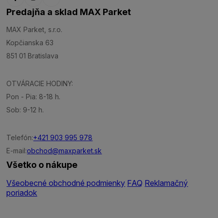
Predajňa a sklad MAX Parket
MAX Parket, s.r.o.
Kopčianska 63
851 01 Bratislava
OTVÁRACIE HODINY:
Pon - Pia: 8-18 h.
Sob: 9-12 h.
Telefón:
+421 903 995 978
E-mail:
obchod@maxparket.sk
Všetko o nákupe
Všeobecné obchodné podmienky
FAQ
Reklamačný
poriadok