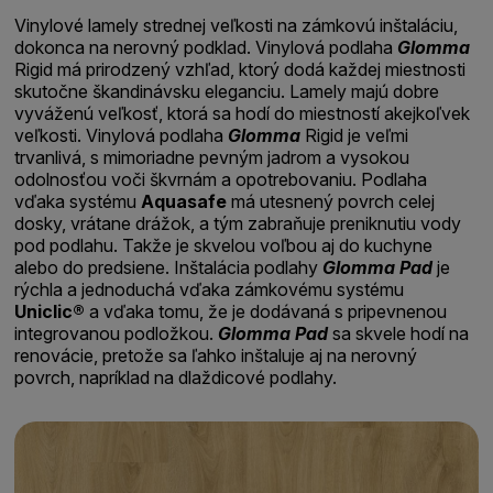
Vinylové lamely strednej veľkosti na zámkovú inštaláciu,
dokonca na nerovný podklad. Vinylová podlaha
Glomma
Rigid má prirodzený vzhľad, ktorý dodá každej miestnosti
skutočne škandinávsku eleganciu. Lamely majú dobre
vyváženú veľkosť, ktorá sa hodí do miestností akejkoľvek
veľkosti. Vinylová podlaha
Glomma
Rigid je veľmi
trvanlivá, s mimoriadne pevným jadrom a vysokou
odolnosťou voči škvrnám a opotrebovaniu. Podlaha
vďaka systému
Aquasafe
má utesnený povrch celej
dosky, vrátane drážok, a tým zabraňuje preniknutiu vody
pod podlahu. Takže je skvelou voľbou aj do kuchyne
alebo do predsiene. Inštalácia podlahy
Glomma Pad
je
rýchla a jednoduchá vďaka zámkovému systému
Uniclic®
a vďaka tomu, že je dodávaná s pripevnenou
integrovanou podložkou.
Glomma Pad
sa skvele hodí na
renovácie, pretože sa ľahko inštaluje aj na nerovný
povrch, napríklad na dlaždicové podlahy.