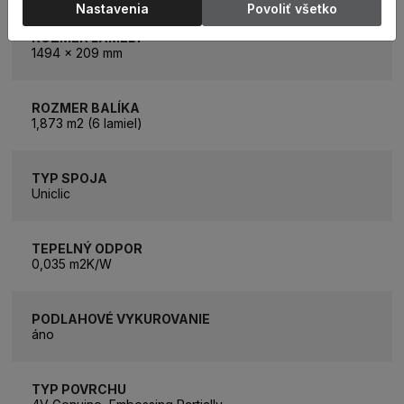
Nastavenia
Povoliť všetko
ROZMER LAMELY
1494 x 209 mm
ROZMER BALÍKA
1,873 m2 (6 lamiel)
TYP SPOJA
Uniclic
TEPELNÝ ODPOR
0,035 m2K/W
PODLAHOVÉ VYKUROVANIE
áno
TYP POVRCHU