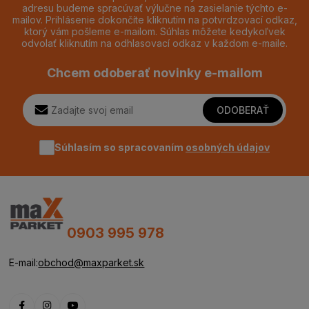
adresu budeme spracúvať výlučne na zasielanie týchto e-
mailov. Prihlásenie dokončíte kliknutím na potvrdzovací odkaz,
ktorý vám pošleme e-mailom. Súhlas môžete kedykoľvek
odvolať kliknutím na odhlasovací odkaz v každom e-maile.
Chcem odoberať novinky e-mailom
ODOBERAŤ
Súhlasím so spracovaním
osobných údajov
0903 995 978
E-mail:
obchod@maxparket.sk