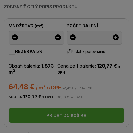
ZOBRAZIŤ CELÝ POPIS PRODUKTU
MNOŽSTVO
(
m²
)
POČET BALENÍ
REZERVA 5%
Pridať k porovnaniu
Obsah balenia:
1.873
Cena za 1 balenie:
120,77 €
s
m²
DPH
64,48 €
/ m² s DPH
52,42 €
/ m² bez DPH
120,77 €
SPOLU:
98,18 €
s DPH
bez DPH
PRIDAŤ DO KOŠÍKA