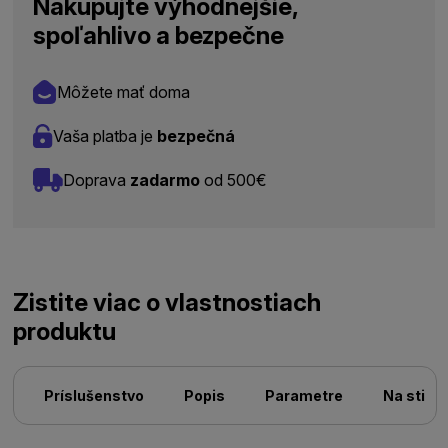
Nakupujte výhodnejšie,
spoľahlivo a bezpečne
Môžete mať doma
Vaša platba je
bezpečná
Doprava
zadarmo
od 500€
Zistite viac o vlastnostiach
produktu
Príslušenstvo
Popis
Parametre
Na stiah