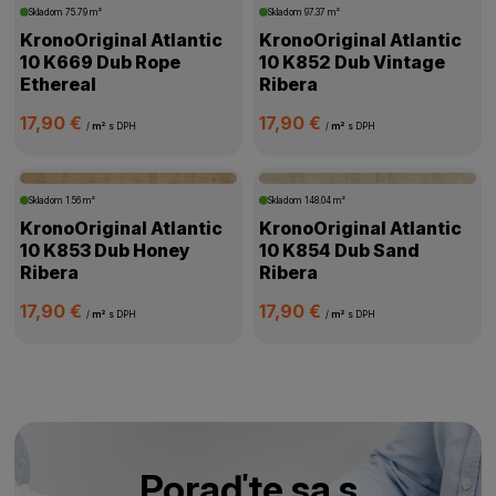
Skladom
75.79 m²
Skladom
97.37 m²
KronoOriginal Atlantic
KronoOriginal Atlantic
10 K669 Dub Rope
10 K852 Dub Vintage
Ethereal
Ribera
17,90 €
17,90 €
/
m²
s DPH
/
m²
s DPH
Skladom
1.56 m²
Skladom
148.04 m²
KronoOriginal Atlantic
KronoOriginal Atlantic
10 K853 Dub Honey
10 K854 Dub Sand
Ribera
Ribera
17,90 €
17,90 €
/
m²
s DPH
/
m²
s DPH
Poraďte sa s