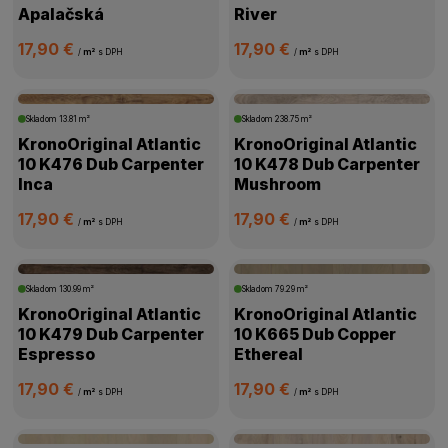
Apalačská
River
17,90 €
17,90 €
/
m²
s DPH
/
m²
s DPH
Skladom
13.81 m²
Skladom
238.75 m²
KronoOriginal Atlantic
KronoOriginal Atlantic
10 K476 Dub Carpenter
10 K478 Dub Carpenter
Inca
Mushroom
17,90 €
17,90 €
/
m²
s DPH
/
m²
s DPH
Skladom
130.99 m²
Skladom
79.29 m²
KronoOriginal Atlantic
KronoOriginal Atlantic
10 K479 Dub Carpenter
10 K665 Dub Copper
Espresso
Ethereal
17,90 €
17,90 €
/
m²
s DPH
/
m²
s DPH