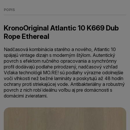
POPIS
KronoOriginal Atlantic 10 K669 Dub
Rope Ethereal
Nadčasová kombinácia starého a nového, Atlantic 10
spájajú vintage dizajn s moderným štýlom. Autentický
povrch s efektom ručného opracovania a synchrónny
profil dodávajú podlahe prirodzený, nadčasový vzhľad
Vďaka technológii MO.RE! sú podlahy výrazne odolnejšie
voči vlhkosti než bežné lamináty a poskytujú až 48 hodín
ochrany proti striekajúcej vode. Antibakteriálny a robustný
povrch z nich robí ideálnu voľbu aj pre domácnosti s
domácimi zvieratami.