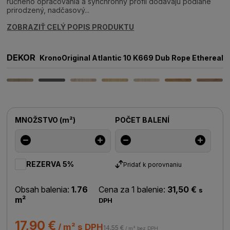
ručného opracovania a synchrónny profil dodávajú podlahe
prirodzený, nadčasový...
ZOBRAZIŤ CELÝ POPIS PRODUKTU
DEKOR
KronoOriginal Atlantic 10 K669 Dub Rope Ethereal
MNOŽSTVO
(
m²
)
POČET BALENÍ
REZERVA 5%
Pridať k porovnaniu
Obsah balenia:
1.76
Cena za 1 balenie:
31,50 €
s
m²
DPH
17,90 €
/ m² s DPH
14,55 €
/ m² bez DPH