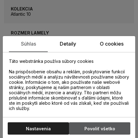
KOLEKCIA
Atlantic 10
ROZMER LAMELY
1288 x 195 mm
Súhlas
Detaily
O cookies
ROZMER BALÍKA
Táto webstránka používa súbory cookies
1,76m2 (7 lamiel)
Na prispôsobenie obsahu a reklám, poskytovanie funkcií
sociálnych médií a analýzu návštevnosti používame súbory
ZÁŤAŽOVÁ TRIEDA
cookie. Informácie o tom, ako používate naše webové
33
stránky, poskytujeme aj našim partnerom v oblasti
sociálnych médií, inzercie a analýzy. Títo partneri môžu
príslušné informácie skombinovať s ďalšími údajmi, ktoré
ste im poskytli alebo ktoré od vás získali, keď ste používali
TYP SPOJA
ich služby.
1clic 2go pure +
Nastavenia
Povoliť všetko
HRÚBKA PODLAHY
10 mm