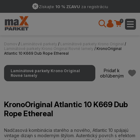
Získajte
10 % ZĽAVU
za registráciu
0
Domov
/
Laminátové parkety
/
Laminátové parkety Krono Original
/
Laminátové parkety Krono Original Rovné lamely
/ KronoOriginal
Atlantic 10 K669 Dub Rope Ethereal
Pridať k
Laminátové parkety Krono Original
Rovné lamely
obľúbeným
KronoOriginal Atlantic 10 K669 Dub
Rope Ethereal
Nadčasová kombinácia starého a nového, Atlantic 10 spájajú
vintage dizajn s moderným štýlom. Autentický povrch s efektom