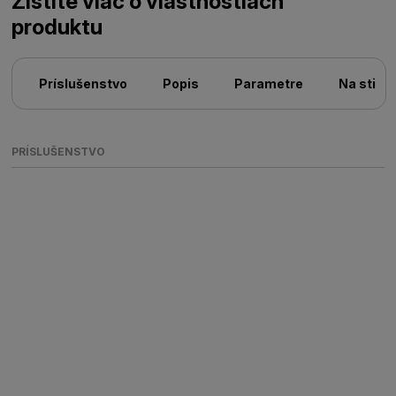
Zistite viac o vlastnostiach
produktu
Príslušenstvo
Popis
Parametre
Na stiah
PRÍSLUŠENSTVO