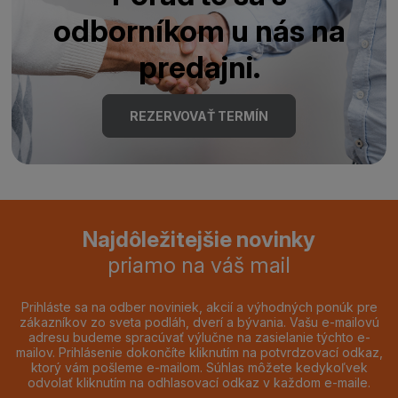
odborníkom u nás na
predajni.
REZERVOVAŤ TERMÍN
Najdôležitejšie novinky
priamo na váš mail
Prihláste sa na odber noviniek, akcií a výhodných ponúk pre
zákazníkov zo sveta podláh, dverí a bývania. Vašu e-mailovú
adresu budeme spracúvať výlučne na zasielanie týchto e-
mailov. Prihlásenie dokončíte kliknutím na potvrdzovací odkaz,
ktorý vám pošleme e-mailom. Súhlas môžete kedykoľvek
odvolať kliknutím na odhlasovací odkaz v každom e-maile.