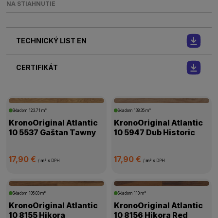
NA STIAHNUTIE
TECHNICKÝ LIST EN
CERTIFIKÁT
Skladom
123.71 m²
Skladom
138.35 m²
KronoOriginal Atlantic
KronoOriginal Atlantic
10 5537 Gaštan Tawny
10 5947 Dub Historic
17,90 €
17,90 €
/
m²
s DPH
/
m²
s DPH
Skladom
105.03 m²
Skladom
110 m²
KronoOriginal Atlantic
KronoOriginal Atlantic
10 8155 Hikora
10 8156 Hikora Red