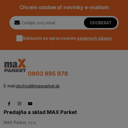
Chcem odoberať novinky e-mailom
ODOBERAŤ
Súhlasím so spracovaním
osobných údajov
0903 995 978
E-mail:
obchod@maxparket.sk
Predajňa a sklad MAX Parket
MAX Parket, s.r.o.