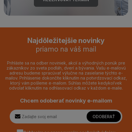
Najdôležitejšie novinky
priamo na váš mail
Prihláste sa na odber noviniek, akcií a výhodných ponúk pre
zákazníkov zo sveta podláh, dverí a bývania. Vašu e-mailovú
adresu budeme spracúvať výlučne na zasielanie týchto e-
mailov. Prihlásenie dokončíte kliknutím na potvrdzovací odkaz,
ktorý vám pošleme e-mailom. Súhlas môžete kedykoľvek
odvolať kliknutím na odhlasovací odkaz v každom e-maile.
Chcem odoberať novinky e-mailom
ODOBERAŤ