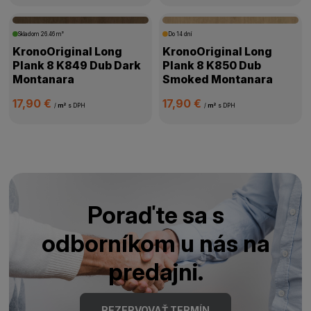
Skladom
26.46 m²
Do 14 dní
KronoOriginal Long
KronoOriginal Long
Plank 8 K849 Dub Dark
Plank 8 K850 Dub
Montanara
Smoked Montanara
17,90 €
17,90 €
/
m²
s DPH
/
m²
s DPH
Poraďte sa s
odborníkom u nás na
predajni.
REZERVOVAŤ TERMÍN