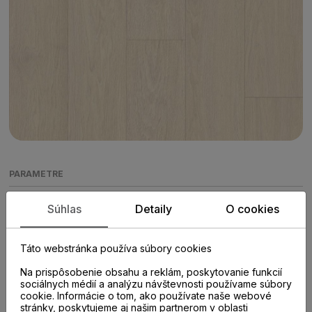
PARAMETRE
Súhlas
Detaily
O cookies
KATEGÓRIA
Vodeodolné laminátové parkety
Táto webstránka používa súbory cookies
Na prispôsobenie obsahu a reklám, poskytovanie funkcií
KOLEKCIA
sociálnych médií a analýzu návštevnosti používame súbory
Long Plank 8
cookie. Informácie o tom, ako používate naše webové
stránky, poskytujeme aj našim partnerom v oblasti