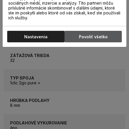
sociálnych médií, inzercie a analýzy. Títo partneri môžu
príslušné informácie skombinovať s ďalšími údajmi, ktoré
ROZMER LAMELY
ste im poskytli alebo ktoré od vás získali, keď ste používali
2003 x 245 mm
ich služby.
ROZMER BALÍKA
Nastavenia
Povoliť všetko
2,94m2 (6 lamiel)
ZÁŤAŽOVÁ TRIEDA
32
TYP SPOJA
1clic 2go pure +
HRÚBKA PODLAHY
8 mm
PODLAHOVÉ VYKUROVANIE
áno