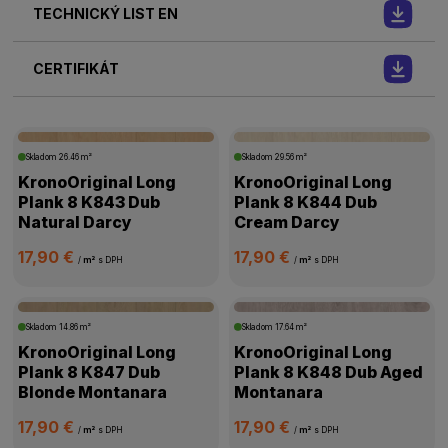
TECHNICKÝ LIST EN
CERTIFIKÁT
Skladom
26.46 m²
Skladom
29.56 m²
KronoOriginal Long
KronoOriginal Long
Plank 8 K843 Dub
Plank 8 K844 Dub
Natural Darcy
Cream Darcy
17,90 €
17,90 €
/
m²
s DPH
/
m²
s DPH
Skladom
14.86 m²
Skladom
17.64 m²
KronoOriginal Long
KronoOriginal Long
Plank 8 K847 Dub
Plank 8 K848 Dub Aged
Blonde Montanara
Montanara
17,90 €
17,90 €
/
m²
s DPH
/
m²
s DPH