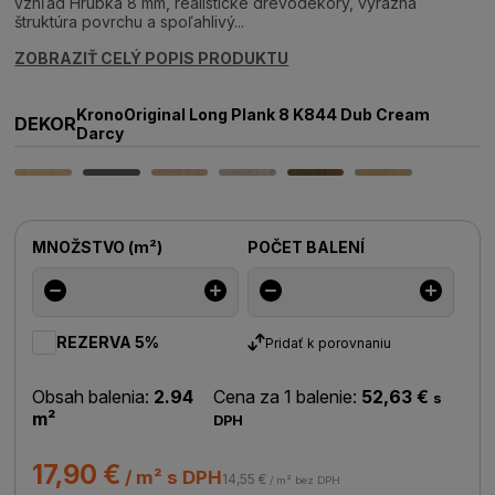
vzhľad Hrúbka 8 mm, realistické drevodekory, výrazná
štruktúra povrchu a spoľahlivý...
ZOBRAZIŤ CELÝ POPIS PRODUKTU
KronoOriginal Long Plank 8 K844 Dub Cream
DEKOR
Darcy
MNOŽSTVO
(
m²
)
POČET BALENÍ
REZERVA 5%
Pridať k porovnaniu
Obsah balenia:
2.94
Cena za 1 balenie:
52,63 €
s
m²
DPH
17,90 €
/ m² s DPH
14,55 €
/ m² bez DPH