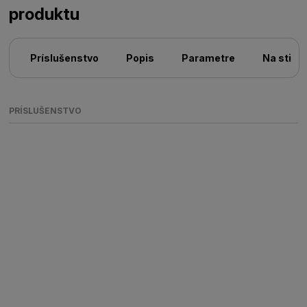
produktu
Príslušenstvo
Popis
Parametre
Na stiah
PRÍSLUŠENSTVO