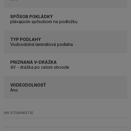
SPÔSOB POKLÁDKY
plávajúcim spôsobom na podložku
TYP PODLAHY
Vodoodolná laminátová podlaha
PRIZNANÁ V-DRÁŽKA
4V - drážka po celom obvode
VODEODOLNOSŤ
Áno
NA STIAHNUTIE