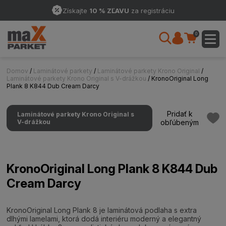
Získajte
10 % ZĽAVU
za registráciu
0
Domov
/
Laminátové parkety
/
Laminátové parkety Krono Original
/
Laminátové parkety Krono Original s V-drážkou
/ KronoOriginal Long
Plank 8 K844 Dub Cream Darcy
Pridať k
Laminátové parkety Krono Original s
V-drážkou
obľúbeným
KronoOriginal Long Plank 8 K844 Dub
Cream Darcy
KronoOriginal Long Plank 8 je laminátová podlaha s extra
dlhými lamelami, ktorá dodá interiéru moderný a elegantný