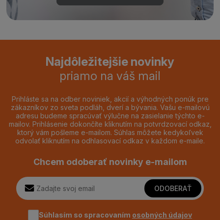
Najdôležitejšie novinky
priamo na váš mail
Prihláste sa na odber noviniek, akcií a výhodných ponúk pre
zákazníkov zo sveta podláh, dverí a bývania. Vašu e-mailovú
adresu budeme spracúvať výlučne na zasielanie týchto e-
mailov. Prihlásenie dokončíte kliknutím na potvrdzovací odkaz,
ktorý vám pošleme e-mailom. Súhlas môžete kedykoľvek
odvolať kliknutím na odhlasovací odkaz v každom e-maile.
Chcem odoberať novinky e-mailom
ODOBERAŤ
Súhlasím so spracovaním
osobných údajov