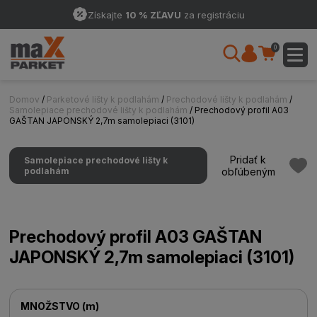
Získajte
10 % ZĽAVU
za registráciu
0
Domov
/
Parketové lišty k podlahám
/
Prechodové lišty k podlahám
/
Samolepiace prechodové lišty k podlahám
/ Prechodový profil A03
GAŠTAN JAPONSKÝ 2,7m samolepiaci (3101)
Pridať k
Samolepiace prechodové lišty k
podlahám
obľúbeným
Prechodový profil A03 GAŠTAN
JAPONSKÝ 2,7m samolepiaci (3101)
MNOŽSTVO
(
m
)