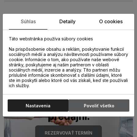
Súhlas
Detaily
O cookies
Zistite viac o vlastnostiach
produktu
Táto webstránka používa súbory cookies
Na prispôsobenie obsahu a reklám, poskytovanie funkcií
sociálnych médií a analýzu návštevnosti používame súbory
cookie. Informácie o tom, ako používate naše webové
stránky, poskytujeme aj našim partnerom v oblasti
sociálnych médií, inzercie a analýzy. Títo partneri môžu
príslušné informácie skombinovať s ďalšími údajmi, ktoré
ste im poskytli alebo ktoré od vás získali, keď ste používali
ich služby.
Poraďte sa s
odborníkom u nás na
Nastavenia
Povoliť všetko
predajni.
REZERVOVAŤ TERMÍN