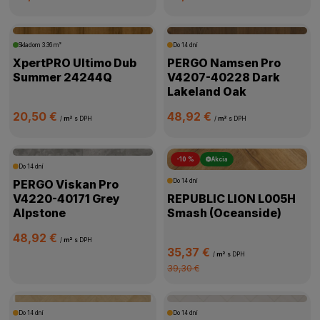
Skladom
3.36 m²
Do 14 dní
XpertPRO Ultimo Dub
PERGO Namsen Pro
Summer 24244Q
V4207-40228 Dark
Lakeland Oak
20,50 €
48,92 €
/
m²
s DPH
/
m²
s DPH
-10 %
Akcia
Do 14 dní
PERGO Viskan Pro
Do 14 dní
V4220-40171 Grey
REPUBLIC LION L005H
Alpstone
Smash (Oceanside)
48,92 €
/
m²
s DPH
35,37 €
/
m²
s DPH
39,30 €
Do 14 dní
Do 14 dní