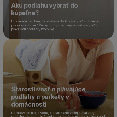
Akú podlahu vybrať do
kúpeľne?
Uvažujete nad tým, že studená dlažba v kúpeľni už nie je to
pravé orechové? Že by bolo príjemnejšie mať v kúpeľni
plávajúcu podlahu, ktorý by...
Starostlivosť o plávajúce
podlahy a parkety v
domácnosti
Upratovanie nie je veda, ale udržanie vašej plávajúcej
podlahy dlhodobo krásnej vedou je. Nehádžte si polená pod