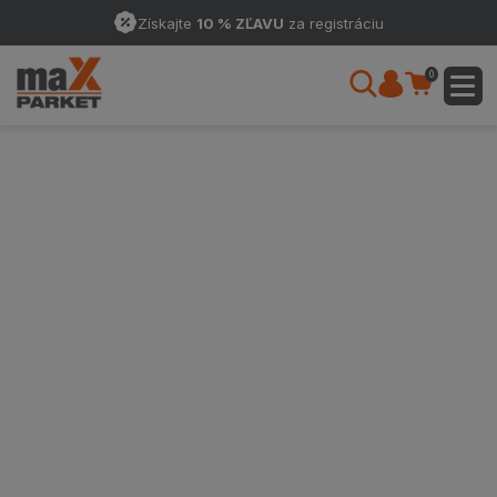
Získajte
10 % ZĽAVU
za registráciu
0