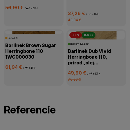
56,90 €
/
m²
s DPH
37,26 €
/
m²
s DPH
43,84 €
-35 %
Akcia
Do 14 dní
Barlinek Brown Sugar
Skladom
195.5 m²
Herringbone 110
Barlinek Dub Vivid
1WC000030
Herringbone 110,
prírod.,olej
61,94 €
oxidač.,kartáč,4V
/
m²
s DPH
49,90 €
mikro,1WC000058
/
m²
s DPH
76,26 €
Referencie