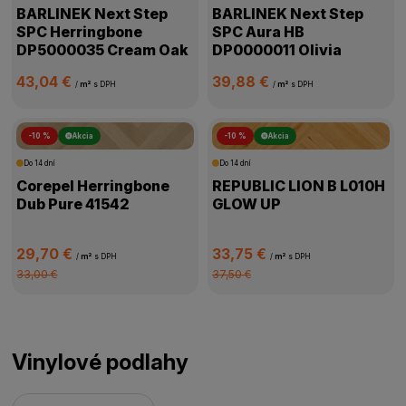
BARLINEK Next Step
BARLINEK Next Step
SPC Herringbone
SPC Aura HB
DP5000035 Cream Oak
DP0000011 Olivia
43,04 €
39,88 €
/
m²
s DPH
/
m²
s DPH
-10 %
Akcia
-10 %
Akcia
Do 14 dní
Do 14 dní
Corepel Herringbone
REPUBLIC LION B L010H
Dub Pure 41542
GLOW UP
29,70 €
33,75 €
/
m²
s DPH
/
m²
s DPH
33,00 €
37,50 €
Vinylové podlahy