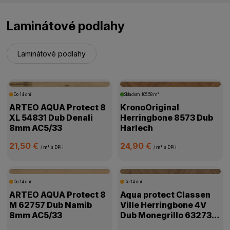
Laminátové podlahy
Laminátové podlahy
Do 14 dní
Skladom
105.58 m²
ARTEO AQUA Protect 8
KronoOriginal
XL 54831 Dub Denali
Herringbone 8573 Dub
8mm AC5/33
Harlech
21,50 €
24,90 €
/
m²
s DPH
/
m²
s DPH
Do 14 dní
Do 14 dní
ARTEO AQUA Protect 8
Aqua protect Classen
M 62757 Dub Namib
Ville Herringbone 4V
8mm AC5/33
Dub Monegrillo 63273
8mm AC5/33