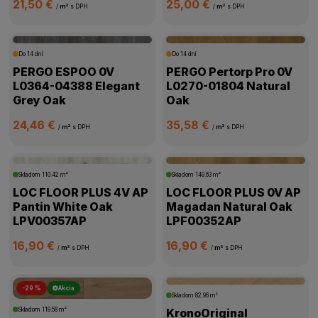
21,50 €
25,00 €
/
m²
s DPH
/
m²
s DPH
Do 14 dní
Do 14 dní
PERGO ESPOO 0V
PERGO Pertorp Pro 0V
L0364-04388 Elegant
L0270-01804 Natural
Grey Oak
Oak
24,46 €
35,58 €
/
m²
s DPH
/
m²
s DPH
Skladom
110.42 m²
Skladom
149.63 m²
LOC FLOOR PLUS 4V AP
LOC FLOOR PLUS 0V AP
Pantin White Oak
Magadan Natural Oak
LPV00357AP
LPF00352AP
16,90 €
16,90 €
/
m²
s DPH
/
m²
s DPH
-29 %
Akcia
Skladom
82.96 m²
Skladom
119.58 m²
KronoOriginal