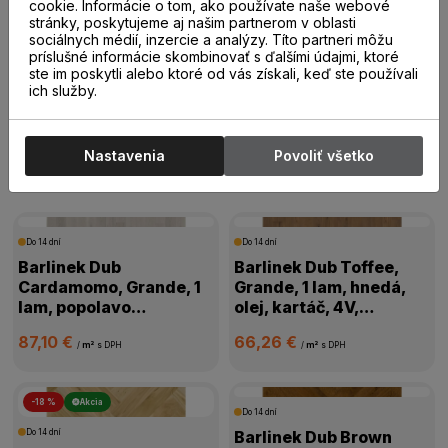
20,00 €
19,00 €
cookie. Informácie o tom, ako používate naše webové
/
m²
s DPH
/
m²
s DPH
stránky, poskytujeme aj našim partnerom v oblasti
sociálnych médií, inzercie a analýzy. Títo partneri môžu
príslušné informácie skombinovať s ďalšími údajmi, ktoré
ste im poskytli alebo ktoré od vás získali, keď ste používali
ich služby.
Drevené parkety
Nastavenia
Povoliť všetko
Drevené parkety
Do 14 dní
Do 14 dní
Barlinek Dub
Barlinek Dub Toffee,
Cardamomo, Grande, 1
Grande, 1 lam, hnedá,
lam, popolavo
olej, kartáč, 4V,
biela,mat.lak, kartáč,
1WG000631
87,10 €
66,26 €
4V mikro, 1WG000665
/
m²
s DPH
/
m²
s DPH
-18 %
Akcia
Do 14 dní
Do 14 dní
Barlinek Dub Brown