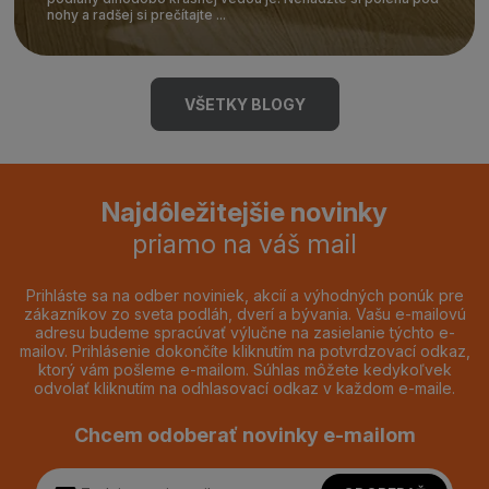
nohy a radšej si prečítajte ...
VŠETKY BLOGY
Najdôležitejšie novinky
priamo na váš mail
Prihláste sa na odber noviniek, akcií a výhodných ponúk pre
zákazníkov zo sveta podláh, dverí a bývania. Vašu e-mailovú
adresu budeme spracúvať výlučne na zasielanie týchto e-
mailov. Prihlásenie dokončíte kliknutím na potvrdzovací odkaz,
ktorý vám pošleme e-mailom. Súhlas môžete kedykoľvek
odvolať kliknutím na odhlasovací odkaz v každom e-maile.
Chcem odoberať novinky e-mailom