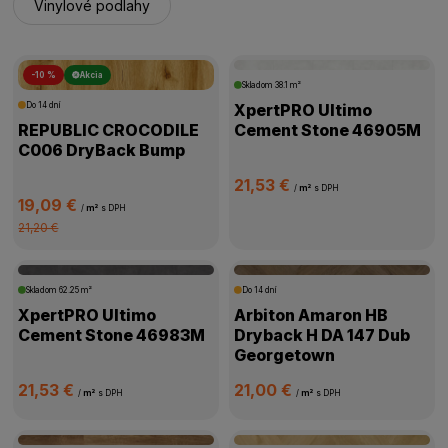
Vinylové podlahy
-10 %
Akcia
Skladom
38.1 m²
Do 14 dní
XpertPRO Ultimo
REPUBLIC CROCODILE
Cement Stone 46905M
C006 DryBack Bump
21,53 €
/
m²
s DPH
19,09 €
/
m²
s DPH
21,20 €
Skladom
62.25 m²
Do 14 dní
XpertPRO Ultimo
Arbiton Amaron HB
Cement Stone 46983M
Dryback H DA 147 Dub
Georgetown
21,53 €
21,00 €
/
m²
s DPH
/
m²
s DPH