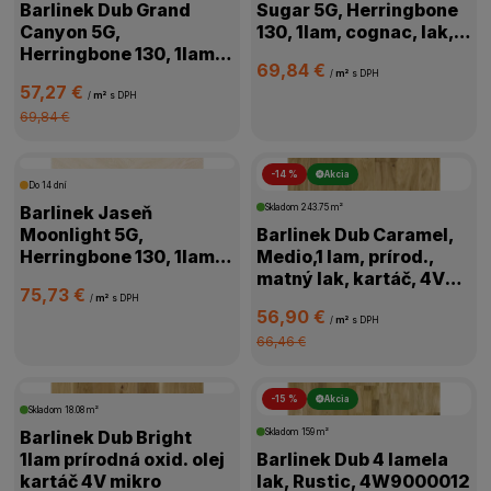
Barlinek Dub Grand
Sugar 5G, Herringbone
Canyon 5G,
130, 1lam, cognac, lak,
Herringbone 130, 1lam,
kartáč,4V, 1WC000006
69,84 €
prírodná, olej,
/
m²
s DPH
57,27 €
kartáč,4V,1WC000011
/
m²
s DPH
69,84 €
-14 %
Akcia
Do 14 dní
Barlinek Jaseň
Skladom
243.75 m²
Moonlight 5G,
Barlinek Dub Caramel,
Herringbone 130, 1lam,
Medio,1 lam, prírod.,
biela, lak matný,4V
matný lak, kartáč, 4V
75,73 €
mikro, 1WC000018
mikro, 1WG000776
/
m²
s DPH
56,90 €
/
m²
s DPH
66,46 €
-15 %
Akcia
Skladom
18.08 m²
Barlinek Dub Bright
Skladom
159 m²
1lam prírodná oxid. olej
Barlinek Dub 4 lamela
kartáč 4V mikro
lak, Rustic, 4W9000012