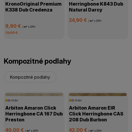
KronoOriginal Premium
Herringbone K843 Dub
K338 Dub Credenza
Natural Darcy
24,90 €
/
m²
s DPH
9,90 €
/
m²
s DPH
13,90 €
Kompozitné podlahy
Kompozitné podlahy
Do 14 dní
Do 14 dní
Arbiton Amaron Click
Arbiton Amaron EIR
Herringbone CA 167 Dub
Click Herringbone CAS
Preston
208 Dub Burbon
40,00 €
42,00 €
/
m²
s DPH
/
m²
s DPH