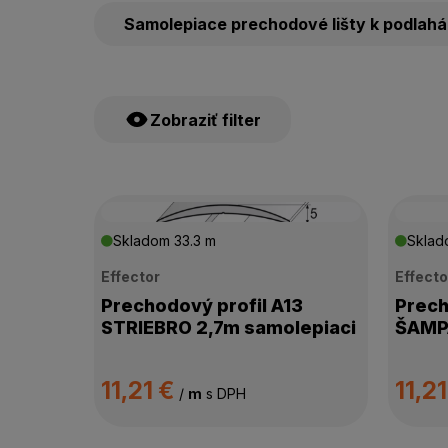
Samolepiace prechodové lišty k podlah
Zobraziť filter
CENA
Skladom
33.3 m
Skla
Effector
Effecto
VÝROBCA
Prechodový profil A13
Prech
STRIEBRO 2,7m samolepiaci
ŠAMPA
DOSTUPNOSŤ
11,21 €
11,2
/
m
s DPH