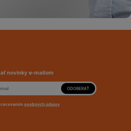
ať novinky e-mailom
ODOBERAŤ
pracovaním
osobných údajov