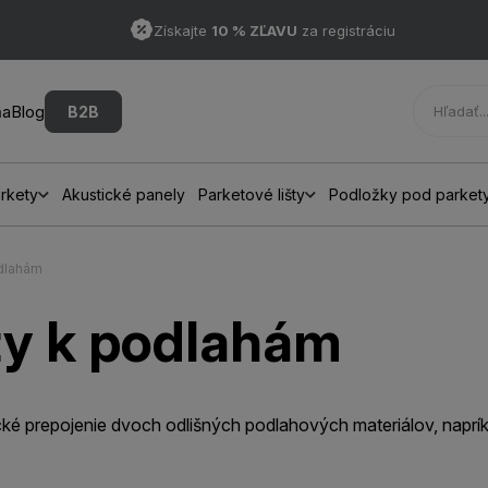
Získajte
10 % ZĽAVU
za registráciu
ňa
Blog
B2B
rkety
Akustické panely
Parketové lišty
Podložky pod parket
odlahám
ty k podlahám
ké prepojenie dvoch odlišných podlahových materiálov, napríkl