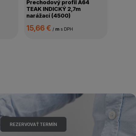
Prechodový profil A64
TEAK INDICKÝ 2,7m
narážací (4500)
15,66 €
/
m
s DPH
REZERVOVAŤ TERMÍN