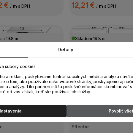
2 €
12,21 €
/
m
s DPH
/
m
s DPH
dom
19.8 m
Skladom
19.8 m
r
Effector
Detaily
odový profil A64
Prechodový profil A6
 BIELA 2,7m narážací
2,7m narážací
va súbory cookies
u a reklám, poskytovanie funkcií sociálnych médií a analýzu návšt
6 €
8,04 €
cie o tom, ako používate naše webové stránky, poskytujeme aj naši
/
m
s DPH
/
m
s DPH
cie a analýzy. Títo partneri môžu príslušné informácie skombinovať s 
oré od vás získali, keď ste používali ich služby.
Nastavenia
Povoliť vše
dom
18 m
Skladom
18.9 m
r
Effector