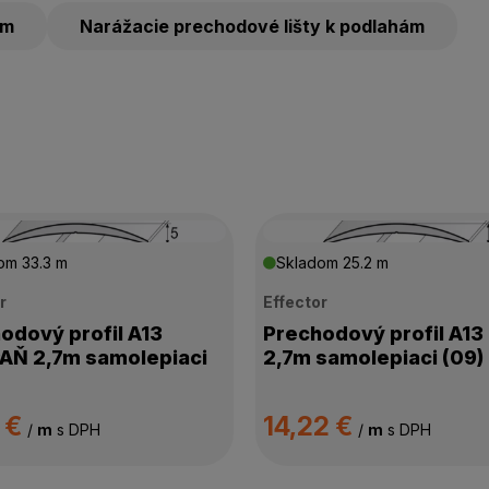
ám
Narážacie prechodové lišty k podlahám
dom
33.3 m
Skladom
25.2 m
r
Effector
odový profil A13
Prechodový profil A13
Ň 2,7m samolepiaci
2,7m samolepiaci (09)
1 €
14,22 €
/
m
s DPH
/
m
s DPH