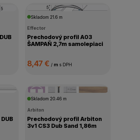
Skladom
21.6 m
Effector
 DUB
Prechodový profil A03
ŠAMPAŇ 2,7m samolepiaci
8,47 €
/
m
s DPH
Skladom
20.46 m
Arbiton
6 DUB
Prechodový profil Arbiton
3v1 CS3 Dub Sand 1,86m