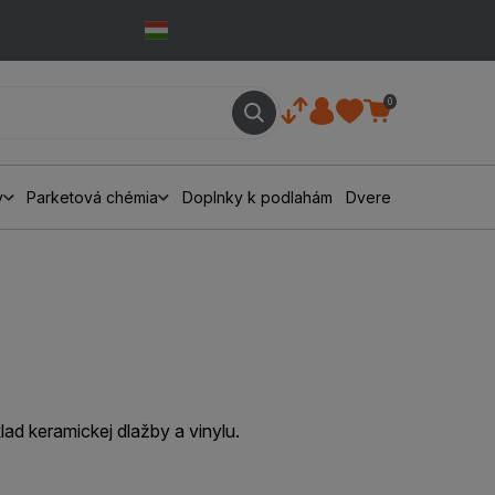
0
y
Parketová chémia
Doplnky k podlahám
Dvere
ad keramickej dlažby a vinylu.