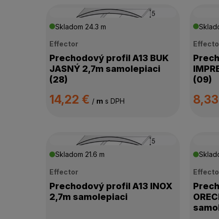
Skladom
24.3 m
Skla
Effector
Effecto
Prechodový profil A13 BUK
Prech
JASNÝ 2,7m samolepiaci
IMPR
(28)
(09)
14,22 €
8,33
/
m
s DPH
Skladom
21.6 m
Skla
Effector
Effecto
Prechodový profil A13 INOX
Prech
2,7m samolepiaci
ORECH
samol