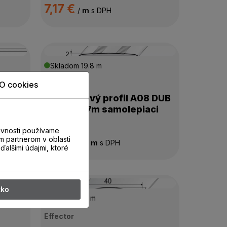
7,17 €
/
m
s DPH
Skladom
19.8 m
Effector
O cookies
6 INOX
Prechodový profil A08 DUB
Mocca 2,7m samolepiaci
(20902)
evnosti používame
12,21 €
m partnerom v oblasti
/
m
s DPH
ďalšími údajmi, ktoré
tko
Skladom
18 m
Effector