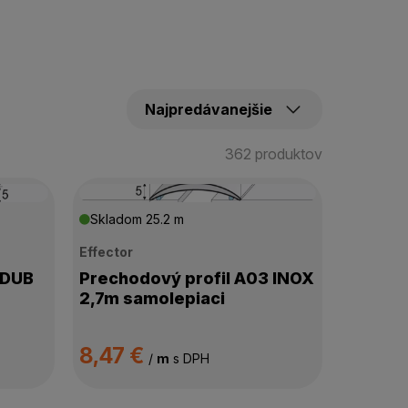
362 produktov
Skladom
25.2 m
Effector
 DUB
Prechodový profil A03 INOX
2,7m samolepiaci
8,47 €
/
m
s DPH