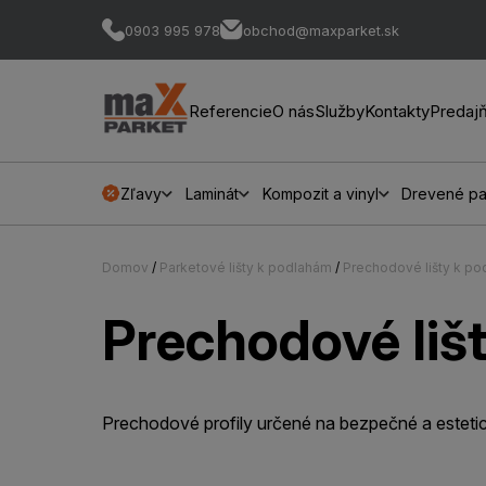
0903 995 978
obchod@maxparket.sk
Referencie
O nás
Služby
Kontakty
Predaj
Zľavy
Laminát
Kompozit a vinyl
Drevené pa
Domov
/
Parketové lišty k podlahám
/
Prechodové lišty k p
Prechodové liš
Prechodové profily určené na bezpečné a estetic