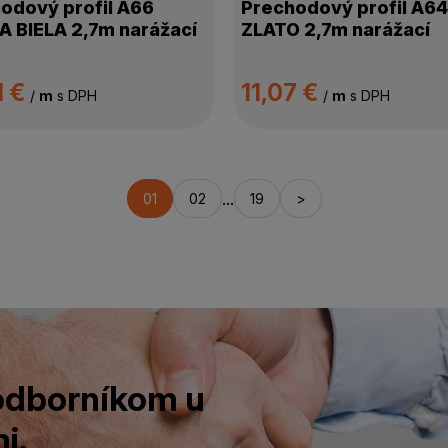
odový profil A66
Prechodový profil A64
 BIELA 2,7m narážací
ZLATO 2,7m narážací
1 €
11,07 €
/
m
s DPH
/
m
s DPH
...
01
02
19
>
 odborníkom u
i.