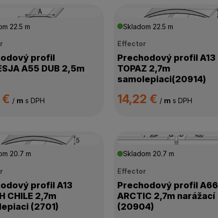
dom
22.5 m
Skladom
22.5 m
r
Effector
odový profil
Prechodový profil A13
ESJA A55 DUB 2,5m
TOPAZ 2,7m
samolepiaci(20914)
 €
14,22 €
/
m
s DPH
/
m
s DPH
dom
20.7 m
Skladom
20.7 m
r
Effector
odový profil A13
Prechodový profil A6
 CHILE 2,7m
ARCTIC 2,7m narážací
epiaci (2701)
(20904)