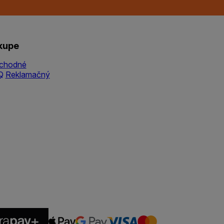
kupe
chodné
Q
Reklamačný