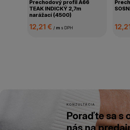
Prechodový profil A66
Prech
TEAK INDICKÝ 2,7m
SOSNA
narážací (4500)
12,21 €
12,2
/
m
s DPH
KONZULTÁCIA
Poraďte sa s
nás na predajn