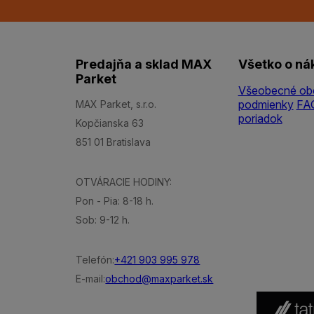
Predajňa a sklad MAX
Všetko o ná
Parket
Všeobecné ob
podmienky
FA
MAX Parket, s.r.o.
poriadok
Kopčianska 63
851 01 Bratislava
OTVÁRACIE HODINY:
Pon - Pia: 8-18 h.
Sob: 9-12 h.
Telefón:
+421 903 995 978
E-mail:
obchod@maxparket.sk