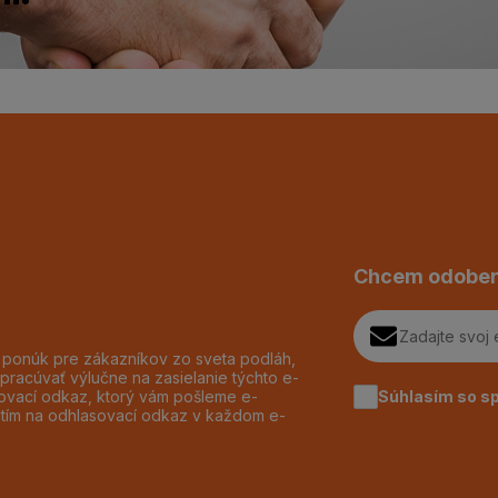
Chcem odober
h ponúk pre zákazníkov zo sveta podláh,
pracúvať výlučne na zasielanie týchto e-
Súhlasím so s
dzovací odkaz, ktorý vám pošleme e-
utím na odhlasovací odkaz v každom e-