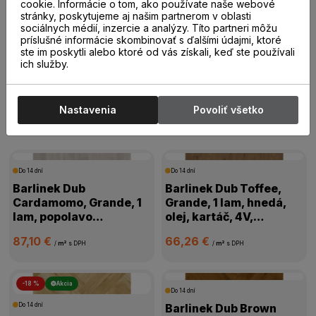
20,00 €
19,00 €
cookie. Informácie o tom, ako používate naše webové
/
m²
s DPH
/
m²
s DPH
stránky, poskytujeme aj našim partnerom v oblasti
sociálnych médií, inzercie a analýzy. Títo partneri môžu
príslušné informácie skombinovať s ďalšími údajmi, ktoré
ste im poskytli alebo ktoré od vás získali, keď ste používali
ich služby.
Drevené parkety
Nastavenia
Povoliť všetko
Drevené parkety
Do 14 dní
Do 14 dní
Barlinek Dub
Barlinek Dub Toffee,
Cardamomo, Grande, 1
Grande, 1 lam, hnedá,
lam, popolavo
olej, kartáč, 4V,
biela,mat.lak, kartáč,
1WG000631
87,10 €
66,26 €
4V mikro, 1WG000665
/
m²
s DPH
/
m²
s DPH
-18 %
Akcia
Do 14 dní
Do 14 dní
Barlinek Dub Brown