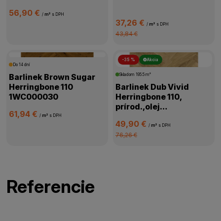
56,90 €
/
m²
s DPH
37,26 €
/
m²
s DPH
43,84 €
-35 %
Akcia
Do 14 dní
Barlinek Brown Sugar
Skladom
195.5 m²
Herringbone 110
Barlinek Dub Vivid
1WC000030
Herringbone 110,
prírod.,olej
61,94 €
oxidač.,kartáč,4V
/
m²
s DPH
49,90 €
mikro,1WC000058
/
m²
s DPH
76,26 €
Referencie