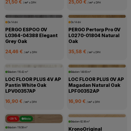
21,50 €
25,00 €
/
m²
s DPH
/
m²
s DPH
Do 14 dní
Do 14 dní
PERGO ESPOO 0V
PERGO Pertorp Pro 0V
L0364-04388 Elegant
L0270-01804 Natural
Grey Oak
Oak
24,46 €
35,58 €
/
m²
s DPH
/
m²
s DPH
Skladom
110.42 m²
Skladom
149.63 m²
LOC FLOOR PLUS 4V AP
LOC FLOOR PLUS 0V AP
Pantin White Oak
Magadan Natural Oak
LPV00357AP
LPF00352AP
16,90 €
16,90 €
/
m²
s DPH
/
m²
s DPH
-29 %
Akcia
Skladom
82.96 m²
Skladom
119.58 m²
KronoOriginal