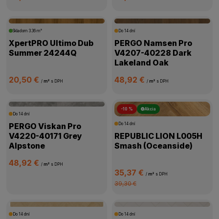
Skladom
3.36 m²
Do 14 dní
XpertPRO Ultimo Dub
PERGO Namsen Pro
Summer 24244Q
V4207-40228 Dark
Lakeland Oak
20,50 €
48,92 €
/
m²
s DPH
/
m²
s DPH
-10 %
Akcia
Do 14 dní
PERGO Viskan Pro
Do 14 dní
V4220-40171 Grey
REPUBLIC LION L005H
Alpstone
Smash (Oceanside)
48,92 €
/
m²
s DPH
35,37 €
/
m²
s DPH
39,30 €
Do 14 dní
Do 14 dní