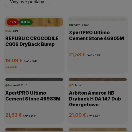
Vinylové podlahy
-10 %
Akcia
Skladom
38.1 m²
Do 14 dní
XpertPRO Ultimo
REPUBLIC CROCODILE
Cement Stone 46905M
C006 DryBack Bump
21,53 €
/
m²
s DPH
19,09 €
/
m²
s DPH
21,20 €
Skladom
62.25 m²
Do 14 dní
XpertPRO Ultimo
Arbiton Amaron HB
Cement Stone 46983M
Dryback H DA 147 Dub
Georgetown
21,53 €
21,00 €
/
m²
s DPH
/
m²
s DPH