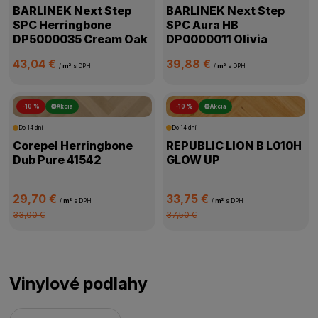
BARLINEK Next Step
BARLINEK Next Step
SPC Herringbone
SPC Aura HB
DP5000035 Cream Oak
DP0000011 Olivia
43,04 €
39,88 €
/
m²
s DPH
/
m²
s DPH
-10 %
Akcia
-10 %
Akcia
Do 14 dní
Do 14 dní
Corepel Herringbone
REPUBLIC LION B L010H
Dub Pure 41542
GLOW UP
29,70 €
33,75 €
/
m²
s DPH
/
m²
s DPH
33,00 €
37,50 €
Vinylové podlahy