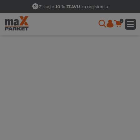
Získajte
10 % ZĽAVU
za registráciu
0