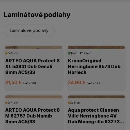
Laminátové podlahy
Laminátové podlahy
Do 14 dní
Skladom
101.24 m²
ARTEO AQUA Protect 8
KronoOriginal
XL 54831 Dub Denali
Herringbone 8573 Dub
8mm AC5/33
Harlech
21,50 €
24,90 €
/
m²
s DPH
/
m²
s DPH
Do 14 dní
Do 14 dní
ARTEO AQUA Protect 8
Aqua protect Classen
M 62757 Dub Namib
Ville Herringbone 4V
8mm AC5/33
Dub Monegrillo 63273
8mm AC5/33