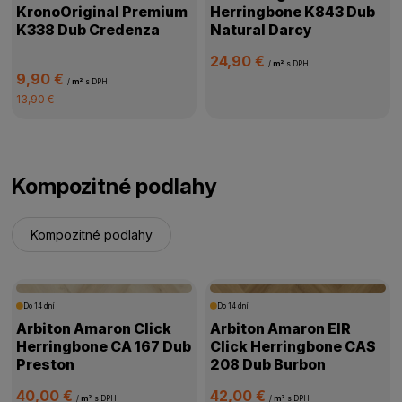
KronoOriginal Premium
Herringbone K843 Dub
K338 Dub Credenza
Natural Darcy
24,90 €
/
m²
s DPH
9,90 €
/
m²
s DPH
13,90 €
Kompozitné podlahy
Kompozitné podlahy
Do 14 dní
Do 14 dní
Arbiton Amaron Click
Arbiton Amaron EIR
Herringbone CA 167 Dub
Click Herringbone CAS
Preston
208 Dub Burbon
40,00 €
42,00 €
/
m²
s DPH
/
m²
s DPH