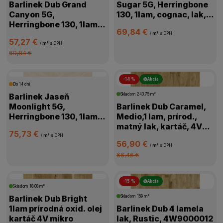
Barlinek Dub Grand
Sugar 5G, Herringbone
Canyon 5G,
130, 1lam, cognac, lak,
Herringbone 130, 1lam,
kartáč,4V, 1WC000006
69,84 €
prírodná, olej,
/
m²
s DPH
57,27 €
kartáč,4V,1WC000011
/
m²
s DPH
69,84 €
-14 %
Akcia
Do 14 dní
Barlinek Jaseň
Skladom
243.75 m²
Moonlight 5G,
Barlinek Dub Caramel,
Herringbone 130, 1lam,
Medio,1 lam, prírod.,
biela, lak matný,4V
matný lak, kartáč, 4V
75,73 €
mikro, 1WC000018
mikro, 1WG000776
/
m²
s DPH
56,90 €
/
m²
s DPH
66,46 €
-15 %
Akcia
Skladom
18.08 m²
Barlinek Dub Bright
Skladom
159 m²
1lam prírodná oxid. olej
Barlinek Dub 4 lamela
kartáč 4V mikro
lak, Rustic, 4W9000012