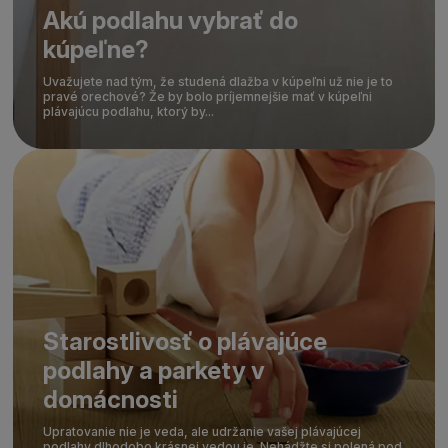
Akú podlahu vybrať do
kúpeľne?
Uvažujete nad tým, že studená dlažba v kúpeľni už nie je to
pravé orechové? Že by bolo príjemnejšie mať v kúpeľni
plávajúcu podlahu, ktorý by...
Starostlivosť o plávajúce
podlahy a parkety v
domácnosti
Upratovanie nie je veda, ale udržanie vašej plávajúcej
podlahy dlhodobo krásnej vedou je. Nehádžte si polená pod