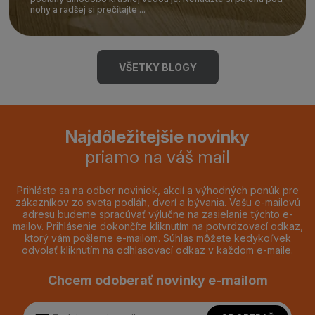
nohy a radšej si prečítajte ...
VŠETKY BLOGY
Najdôležitejšie novinky
priamo na váš mail
Prihláste sa na odber noviniek, akcií a výhodných ponúk pre
zákazníkov zo sveta podláh, dverí a bývania. Vašu e-mailovú
adresu budeme spracúvať výlučne na zasielanie týchto e-
mailov. Prihlásenie dokončíte kliknutím na potvrdzovací odkaz,
ktorý vám pošleme e-mailom. Súhlas môžete kedykoľvek
odvolať kliknutím na odhlasovací odkaz v každom e-maile.
Chcem odoberať novinky e-mailom