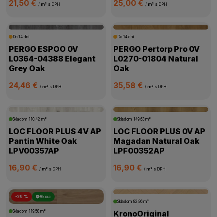
21,50 €
25,00 €
/
m²
s DPH
/
m²
s DPH
Do 14 dní
Do 14 dní
PERGO ESPOO 0V
PERGO Pertorp Pro 0V
L0364-04388 Elegant
L0270-01804 Natural
Grey Oak
Oak
24,46 €
35,58 €
/
m²
s DPH
/
m²
s DPH
Skladom
110.42 m²
Skladom
149.63 m²
LOC FLOOR PLUS 4V AP
LOC FLOOR PLUS 0V AP
Pantin White Oak
Magadan Natural Oak
LPV00357AP
LPF00352AP
16,90 €
16,90 €
/
m²
s DPH
/
m²
s DPH
-29 %
Akcia
Skladom
82.96 m²
Skladom
119.58 m²
KronoOriginal