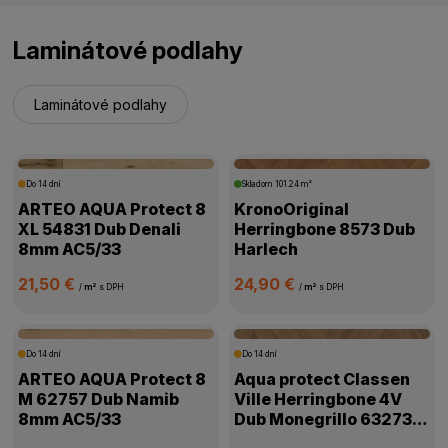
Laminátové podlahy
Laminátové podlahy
Do 14 dní
Skladom
101.24 m²
ARTEO AQUA Protect 8
KronoOriginal
XL 54831 Dub Denali
Herringbone 8573 Dub
8mm AC5/33
Harlech
21,50 €
24,90 €
/
m²
s DPH
/
m²
s DPH
Do 14 dní
Do 14 dní
ARTEO AQUA Protect 8
Aqua protect Classen
M 62757 Dub Namib
Ville Herringbone 4V
8mm AC5/33
Dub Monegrillo 63273
8mm AC5/33