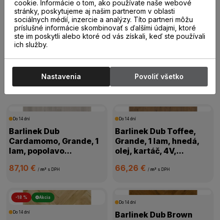
20,00 €
19,00 €
cookie. Informácie o tom, ako používate naše webové
/
m²
s DPH
/
m²
s DPH
stránky, poskytujeme aj našim partnerom v oblasti
sociálnych médií, inzercie a analýzy. Títo partneri môžu
príslušné informácie skombinovať s ďalšími údajmi, ktoré
ste im poskytli alebo ktoré od vás získali, keď ste používali
ich služby.
Drevené parkety
Nastavenia
Povoliť všetko
Drevené parkety
Do 14 dní
Do 14 dní
Barlinek Dub
Barlinek Dub Toffee,
Cardamomo, Grande, 1
Grande, 1 lam, hnedá,
lam, popolavo
olej, kartáč, 4V,
biela,mat.lak, kartáč,
1WG000631
87,10 €
66,26 €
4V mikro, 1WG000665
/
m²
s DPH
/
m²
s DPH
-18 %
Akcia
Do 14 dní
Do 14 dní
Barlinek Dub Brown