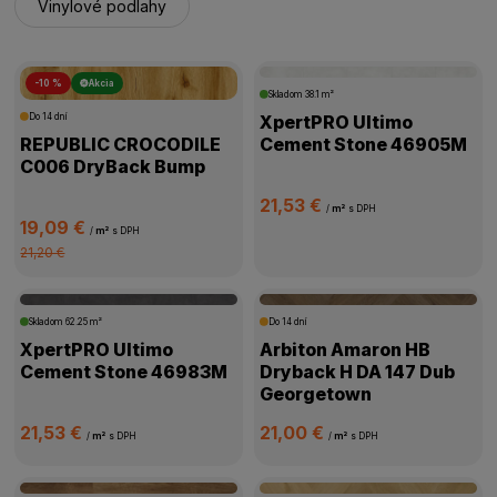
Vinylové podlahy
-10 %
Akcia
Skladom
38.1 m²
Do 14 dní
XpertPRO Ultimo
REPUBLIC CROCODILE
Cement Stone 46905M
C006 DryBack Bump
21,53 €
/
m²
s DPH
19,09 €
/
m²
s DPH
21,20 €
Skladom
62.25 m²
Do 14 dní
XpertPRO Ultimo
Arbiton Amaron HB
Cement Stone 46983M
Dryback H DA 147 Dub
Georgetown
21,53 €
21,00 €
/
m²
s DPH
/
m²
s DPH