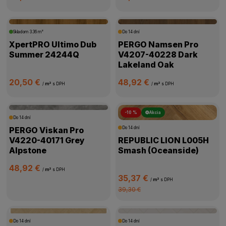
Skladom
3.36 m²
Do 14 dní
XpertPRO Ultimo Dub
PERGO Namsen Pro
Summer 24244Q
V4207-40228 Dark
Lakeland Oak
20,50 €
48,92 €
/
m²
s DPH
/
m²
s DPH
-10 %
Akcia
Do 14 dní
PERGO Viskan Pro
Do 14 dní
V4220-40171 Grey
REPUBLIC LION L005H
Alpstone
Smash (Oceanside)
48,92 €
/
m²
s DPH
35,37 €
/
m²
s DPH
39,30 €
Do 14 dní
Do 14 dní