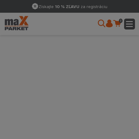
Získajte
10 % ZĽAVU
za registráciu
0