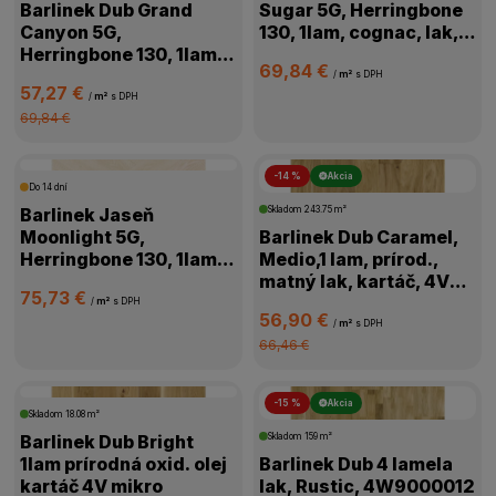
Barlinek Dub Grand
Sugar 5G, Herringbone
Canyon 5G,
130, 1lam, cognac, lak,
Herringbone 130, 1lam,
kartáč,4V, 1WC000006
69,84 €
prírodná, olej,
/
m²
s DPH
57,27 €
kartáč,4V,1WC000011
/
m²
s DPH
69,84 €
-14 %
Akcia
Do 14 dní
Barlinek Jaseň
Skladom
243.75 m²
Moonlight 5G,
Barlinek Dub Caramel,
Herringbone 130, 1lam,
Medio,1 lam, prírod.,
biela, lak matný,4V
matný lak, kartáč, 4V
75,73 €
mikro, 1WC000018
mikro, 1WG000776
/
m²
s DPH
56,90 €
/
m²
s DPH
66,46 €
-15 %
Akcia
Skladom
18.08 m²
Barlinek Dub Bright
Skladom
159 m²
1lam prírodná oxid. olej
Barlinek Dub 4 lamela
kartáč 4V mikro
lak, Rustic, 4W9000012