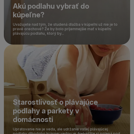
Akú podlahu vybrať do
kúpeľne?
Uvažujete nad tým, že studená dlažba v kúpeľni už nie je to
pravé orechové? Že by bolo príjemnejšie mať v kúpeľni
plávajúcu podlahu, ktorý by...
Starostlivosť o plávajúce
podlahy a parkety v
domácnosti
Upratovanie nie je veda, ale udržanie vašej plávajúcej
podlahy dlhodobo krásnej vedou je. Nehádžte si polená pod