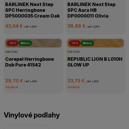
BARLINEK Next Step
BARLINEK Next Step
SPC Herringbone
SPC Aura HB
DP5000035 Cream Oak
DP0000011 Olivia
43,04 €
39,88 €
/
m²
s DPH
/
m²
s DPH
-10 %
Akcia
-10 %
Akcia
Do 14 dní
Do 14 dní
Corepel Herringbone
REPUBLIC LION B L010H
Dub Pure 41542
GLOW UP
29,70 €
33,75 €
/
m²
s DPH
/
m²
s DPH
33,00 €
37,50 €
Vinylové podlahy