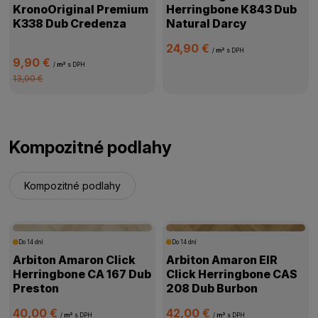
KronoOriginal Premium
Herringbone K843 Dub
K338 Dub Credenza
Natural Darcy
24,90 €
/
m²
s DPH
9,90 €
/
m²
s DPH
13,90 €
Kompozitné podlahy
Kompozitné podlahy
Do 14 dní
Do 14 dní
Arbiton Amaron Click
Arbiton Amaron EIR
Herringbone CA 167 Dub
Click Herringbone CAS
Preston
208 Dub Burbon
40,00 €
42,00 €
/
m²
s DPH
/
m²
s DPH