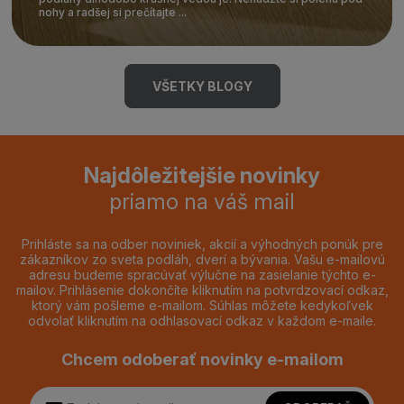
nohy a radšej si prečítajte ...
VŠETKY BLOGY
Najdôležitejšie novinky
priamo na váš mail
Prihláste sa na odber noviniek, akcií a výhodných ponúk pre
zákazníkov zo sveta podláh, dverí a bývania. Vašu e-mailovú
adresu budeme spracúvať výlučne na zasielanie týchto e-
mailov. Prihlásenie dokončíte kliknutím na potvrdzovací odkaz,
ktorý vám pošleme e-mailom. Súhlas môžete kedykoľvek
odvolať kliknutím na odhlasovací odkaz v každom e-maile.
Chcem odoberať novinky e-mailom