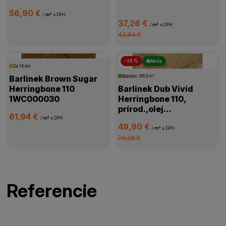
56,90 €
/
m²
s DPH
37,26 €
/
m²
s DPH
43,84 €
-35 %
Akcia
Do 14 dní
Barlinek Brown Sugar
Skladom
195.5 m²
Herringbone 110
Barlinek Dub Vivid
1WC000030
Herringbone 110,
prírod.,olej
61,94 €
oxidač.,kartáč,4V
/
m²
s DPH
49,90 €
mikro,1WC000058
/
m²
s DPH
76,26 €
Referencie