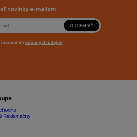
ať novinky e-mailom
ODOBERAŤ
pracovaním
osobných údajov
kupe
chodné
Q
Reklamačný