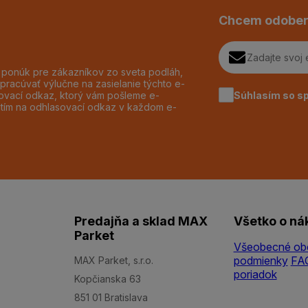
Chcem odober
h ponúk pre zákazníkov zo sveta podláh,
pracúvať výlučne na zasielanie týchto e-
Súhlasím so s
dzovací odkaz, ktorý vám pošleme e-
utím na odhlasovací odkaz v každom e-
Predajňa a sklad MAX
Všetko o ná
Parket
Všeobecné ob
podmienky
FA
MAX Parket, s.r.o.
poriadok
Kopčianska 63
851 01 Bratislava