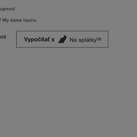
tupnosť
u? My dáme lepšiu
sti