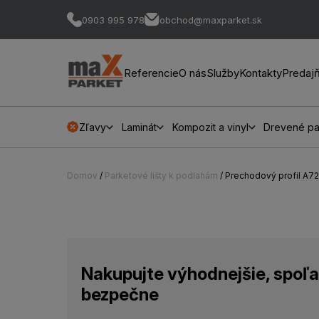
0903 995 978
obchod@maxparket.sk
Referencie
O nás
Služby
Kontakty
Predaj
Zľavy
Laminát
Kompozit a vinyl
Drevené pa
Domov
/
Parketové lišty k podlahám
/ Prechodový profil A7
Nakupujte výhodnejšie, spoľa
bezpečne