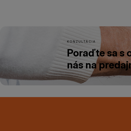
KONZULTÁCIA
Poraďte sa s
nás na predajn