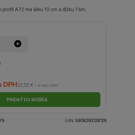
profil A72 má šírku 10 cm a dĺžku 1 bm.
u
s DPH
22,55 €
/ m bez DPH
PRIDAŤ DO KOŠÍKA
79
EAN:
5908293128126