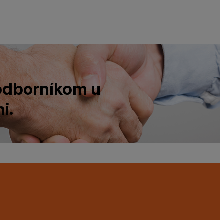
 odborníkom u
i.