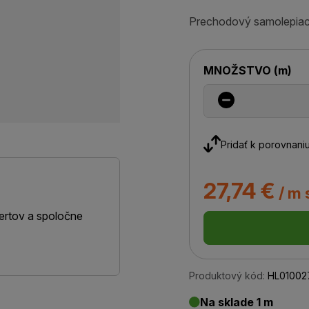
Prechodový samolepiaci 
MNOŽSTVO
(
m
)
Pridať k porovnani
27,74 €
/ m 
ertov a spoločne
Produktový kód:
HL01002
Na sklade 1 m