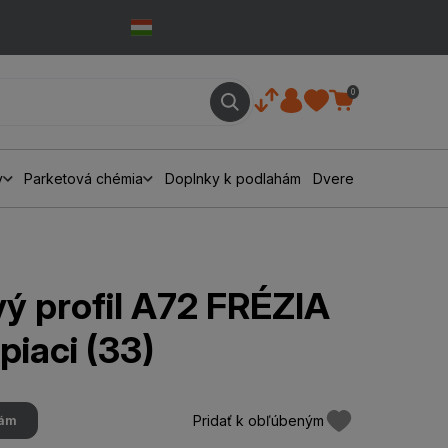
0
y
Parketová chémia
Doplnky k podlahám
Dvere
ý profil A72 FRÉZIA
iaci (33)
Pridať k obľúbeným
hám