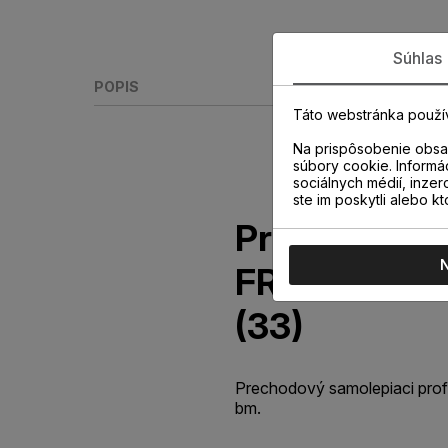
Súhlas
POPIS
Táto webstránka použí
Na prispôsobenie obsah
súbory cookie. Informá
sociálnych médií, inzer
ste im poskytli alebo kt
Prechodový p
FRÉZIA 1m s
(33)
Prechodový samolepiaci profi
bm.