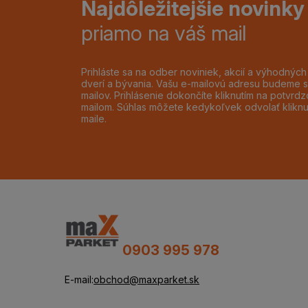
Najdôležitejšie novinky
priamo na váš mail
Prihláste sa na odber noviniek, akcií a výhodnýc
dverí a bývania. Vašu e-mailovú adresu budeme s
mailov. Prihlásenie dokončíte kliknutím na potvr
mailom. Súhlas môžete kedykoľvek odvolať klikn
maile.
0903 995 978
E-mail:
obchod@maxparket.sk