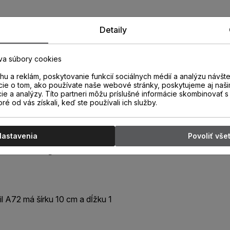
Detaily
va súbory cookies
u a reklám, poskytovanie funkcií sociálnych médií a analýzu návšt
cie o tom, ako používate naše webové stránky, poskytujeme aj naši
cie a analýzy. Títo partneri môžu príslušné informácie skombinovať s 
oré od vás získali, keď ste používali ich služby.
rofil A72
Nastavenia
Povoliť vše
amolepiaci
l A72 má šírku 10 cm a dĺžku 1