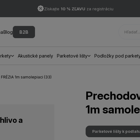
Získajte
10 % ZĽAVU
za registráciu
ňa
Blog
B2B
rkety
Akustické panely
Parketové lišty
Podložky pod parket
2 FRÉZIA 1m samolepiaci (33)
Prechodov
1m samolep
hlivo a
Parketové lišty k podla