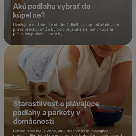
Akú podlahu vybrať do
kúpeľne?
Uvažujete nad tým, že studená dlažba v kúpeľni už nie je to
pravé orechové? Že by bolo príjemnejšie mať v kúpeľni
plávajúcu podlahu, ktorý by...
Starostlivosť o plávajúce
podlahy a parkety v
domácnosti
Upratovanie nie je veda, ale udržanie vašej plávajúcej
podlahy dlhodobo krásnej vedou je. Nehádžte si polená pod