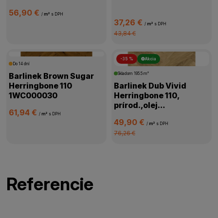
56,90 €
/
m²
s DPH
37,26 €
/
m²
s DPH
43,84 €
-35 %
Akcia
Do 14 dní
Barlinek Brown Sugar
Skladom
195.5 m²
Herringbone 110
Barlinek Dub Vivid
1WC000030
Herringbone 110,
prírod.,olej
61,94 €
oxidač.,kartáč,4V
/
m²
s DPH
49,90 €
mikro,1WC000058
/
m²
s DPH
76,26 €
Referencie