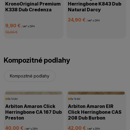
KronoOriginal Premium
Herringbone K843 Dub
K338 Dub Credenza
Natural Darcy
24,90 €
/
m²
s DPH
9,90 €
/
m²
s DPH
13,90 €
Kompozitné podlahy
Kompozitné podlahy
Do 14 dní
Do 14 dní
Arbiton Amaron Click
Arbiton Amaron EIR
Herringbone CA 167 Dub
Click Herringbone CAS
Preston
208 Dub Burbon
40,00 €
42,00 €
/
m²
s DPH
/
m²
s DPH