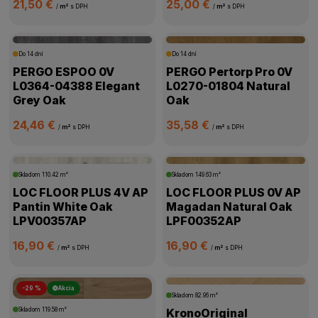
21,50 €
25,00 €
/
m²
s DPH
/
m²
s DPH
Do 14 dní
Do 14 dní
PERGO ESPOO 0V
PERGO Pertorp Pro 0V
L0364-04388 Elegant
L0270-01804 Natural
Grey Oak
Oak
24,46 €
35,58 €
/
m²
s DPH
/
m²
s DPH
Skladom
110.42 m²
Skladom
149.63 m²
LOC FLOOR PLUS 4V AP
LOC FLOOR PLUS 0V AP
Pantin White Oak
Magadan Natural Oak
LPV00357AP
LPF00352AP
16,90 €
16,90 €
/
m²
s DPH
/
m²
s DPH
-29 %
Akcia
Skladom
82.96 m²
Skladom
119.58 m²
KronoOriginal