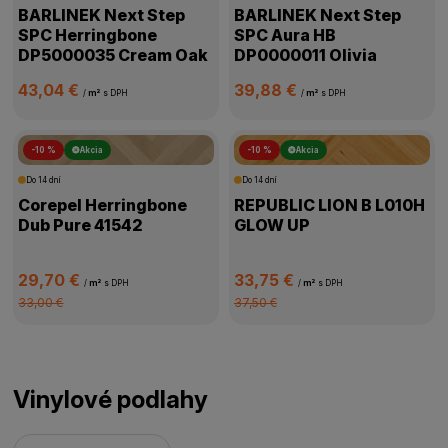
BARLINEK Next Step
BARLINEK Next Step
SPC Herringbone
SPC Aura HB
DP5000035 Cream Oak
DP0000011 Olivia
43,04 €
39,88 €
/
m²
s DPH
/
m²
s DPH
-10 %
Akcia
-10 %
Akcia
Do 14 dní
Do 14 dní
Corepel Herringbone
REPUBLIC LION B L010H
Dub Pure 41542
GLOW UP
29,70 €
33,75 €
/
m²
s DPH
/
m²
s DPH
33,00 €
37,50 €
Vinylové podlahy