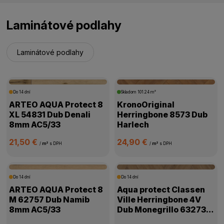
Laminátové podlahy
Laminátové podlahy
Do 14 dní
Skladom
101.24 m²
ARTEO AQUA Protect 8
KronoOriginal
XL 54831 Dub Denali
Herringbone 8573 Dub
8mm AC5/33
Harlech
21,50 €
24,90 €
/
m²
s DPH
/
m²
s DPH
Do 14 dní
Do 14 dní
ARTEO AQUA Protect 8
Aqua protect Classen
M 62757 Dub Namib
Ville Herringbone 4V
8mm AC5/33
Dub Monegrillo 63273
8mm AC5/33