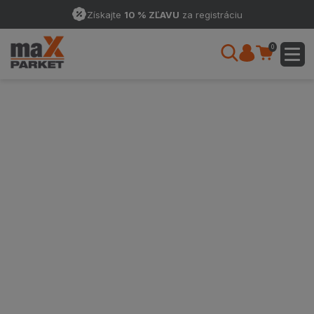
Získajte
10 % ZĽAVU
za registráciu
0