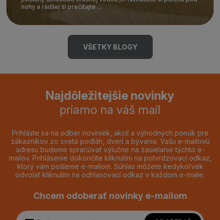
nohy a radšej si prečítajte ...
VŠETKY BLOGY
Najdôležitejšie novinky
priamo na váš mail
Prihláste sa na odber noviniek, akcií a výhodných ponúk pre
zákazníkov zo sveta podláh, dverí a bývania. Vašu e-mailovú
adresu budeme spracúvať výlučne na zasielanie týchto e-
mailov. Prihlásenie dokončíte kliknutím na potvrdzovací odkaz,
ktorý vám pošleme e-mailom. Súhlas môžete kedykoľvek
odvolať kliknutím na odhlasovací odkaz v každom e-maile.
Chcem odoberať novinky e-mailom