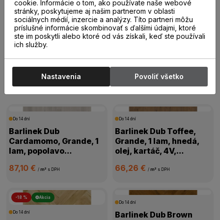
20,00 €
19,00 €
cookie. Informácie o tom, ako používate naše webové
/
m²
s DPH
/
m²
s DPH
stránky, poskytujeme aj našim partnerom v oblasti
sociálnych médií, inzercie a analýzy. Títo partneri môžu
príslušné informácie skombinovať s ďalšími údajmi, ktoré
ste im poskytli alebo ktoré od vás získali, keď ste používali
ich služby.
Drevené parkety
Nastavenia
Povoliť všetko
Drevené parkety
Do 14 dní
Do 14 dní
Barlinek Dub
Barlinek Dub Toffee,
Cardamomo, Grande, 1
Grande, 1 lam, hnedá,
lam, popolavo
olej, kartáč, 4V,
biela,mat.lak, kartáč,
1WG000631
87,10 €
66,26 €
4V mikro, 1WG000665
/
m²
s DPH
/
m²
s DPH
-18 %
Akcia
Do 14 dní
Do 14 dní
Barlinek Dub Brown