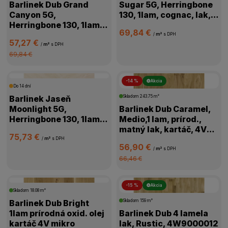
Barlinek Dub Grand
Sugar 5G, Herringbone
Canyon 5G,
130, 1lam, cognac, lak,
Herringbone 130, 1lam,
kartáč,4V, 1WC000006
69,84 €
prírodná, olej,
/
m²
s DPH
57,27 €
kartáč,4V,1WC000011
/
m²
s DPH
69,84 €
-14 %
Akcia
Do 14 dní
Barlinek Jaseň
Skladom
243.75 m²
Moonlight 5G,
Barlinek Dub Caramel,
Herringbone 130, 1lam,
Medio,1 lam, prírod.,
biela, lak matný,4V
matný lak, kartáč, 4V
75,73 €
mikro, 1WC000018
mikro, 1WG000776
/
m²
s DPH
56,90 €
/
m²
s DPH
66,46 €
-15 %
Akcia
Skladom
18.08 m²
Barlinek Dub Bright
Skladom
159 m²
1lam prírodná oxid. olej
Barlinek Dub 4 lamela
kartáč 4V mikro
lak, Rustic, 4W9000012