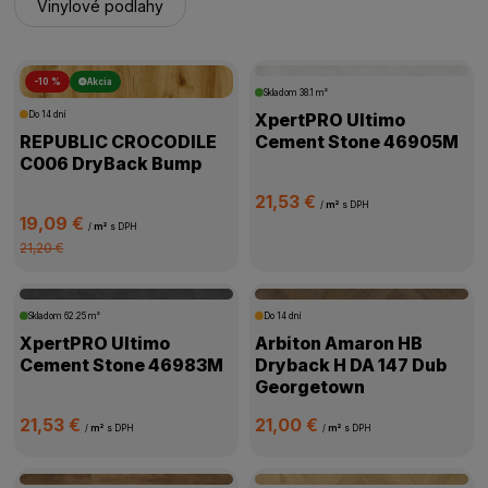
Vinylové podlahy
-10 %
Akcia
Skladom
38.1 m²
Do 14 dní
XpertPRO Ultimo
REPUBLIC CROCODILE
Cement Stone 46905M
C006 DryBack Bump
21,53 €
/
m²
s DPH
19,09 €
/
m²
s DPH
21,20 €
Skladom
62.25 m²
Do 14 dní
XpertPRO Ultimo
Arbiton Amaron HB
Cement Stone 46983M
Dryback H DA 147 Dub
Georgetown
21,53 €
21,00 €
/
m²
s DPH
/
m²
s DPH