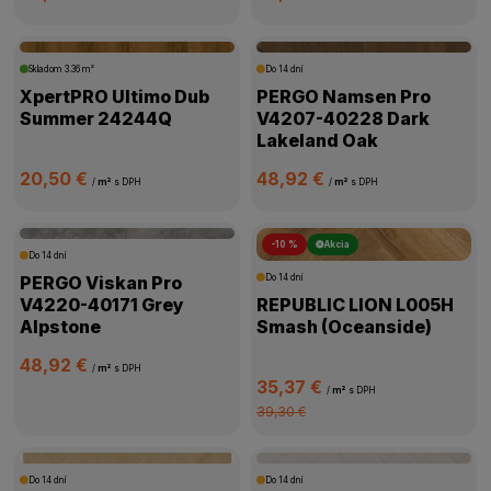
Skladom
3.36 m²
Do 14 dní
XpertPRO Ultimo Dub
PERGO Namsen Pro
Summer 24244Q
V4207-40228 Dark
Lakeland Oak
20,50 €
48,92 €
/
m²
s DPH
/
m²
s DPH
-10 %
Akcia
Do 14 dní
PERGO Viskan Pro
Do 14 dní
V4220-40171 Grey
REPUBLIC LION L005H
Alpstone
Smash (Oceanside)
48,92 €
/
m²
s DPH
35,37 €
/
m²
s DPH
39,30 €
Do 14 dní
Do 14 dní