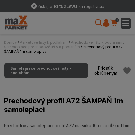
Získajte
10 % ZĽAVU
za registráciu
0
Domov
/
Parketové lišty k podlahám
/
Prechodové lišty k podlahám
/
Samolepiace prechodové lišty k podlahám
/ Prechodový profil A72
ŠAMPAŇ 1m samolepiaci
Pridať k
Samolepiace prechodové lišty k
podlahám
obľúbeným
Prechodový profil A72 ŠAMPAŇ 1m
samolepiaci
Prechodový samolepiaci profil A72 má šírku 10 cm a dĺžku 1 bm.