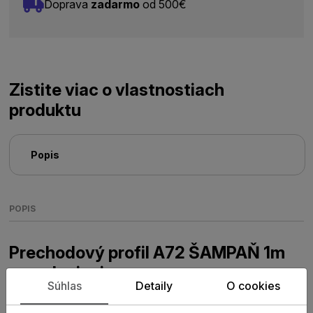
Doprava
zadarmo
od 500€
Zistite viac o vlastnostiach
produktu
Popis
POPIS
Prechodový profil A72 ŠAMPAŇ 1m
samolepiaci
Súhlas
Detaily
O cookies
Prechodový samolepiaci profil A72 má šírku 10 cm a dĺžku