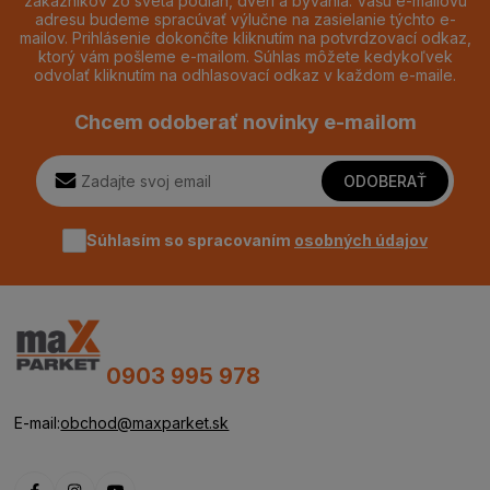
zákazníkov zo sveta podláh, dverí a bývania. Vašu e-mailovú
adresu budeme spracúvať výlučne na zasielanie týchto e-
mailov. Prihlásenie dokončíte kliknutím na potvrdzovací odkaz,
ktorý vám pošleme e-mailom. Súhlas môžete kedykoľvek
odvolať kliknutím na odhlasovací odkaz v každom e-maile.
Chcem odoberať novinky e-mailom
ODOBERAŤ
Súhlasím so spracovaním
osobných údajov
0903 995 978
E-mail:
obchod@maxparket.sk