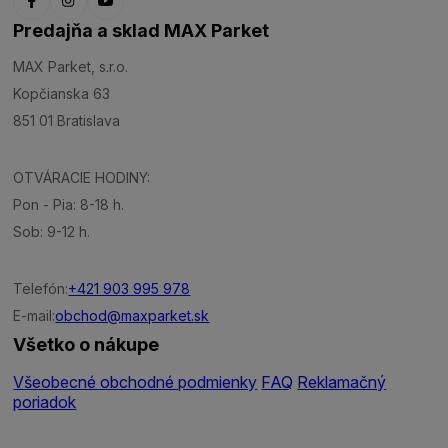
Predajňa a sklad MAX Parket
MAX Parket, s.r.o.
Kopčianska 63
851 01 Bratislava
OTVÁRACIE HODINY:
Pon - Pia: 8-18 h.
Sob: 9-12 h.
Telefón:
+421 903 995 978
E-mail:
obchod@maxparket.sk
Všetko o nákupe
Všeobecné obchodné podmienky
FAQ
Reklamačný
poriadok