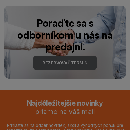
Poraďte sa s
odborníkom u nás na
predajni.
REZERVOVAŤ TERMÍN
Najdôležitejšie novinky
priamo na váš mail
Prihláste sa na odber noviniek, akcií a výhodných ponúk pre