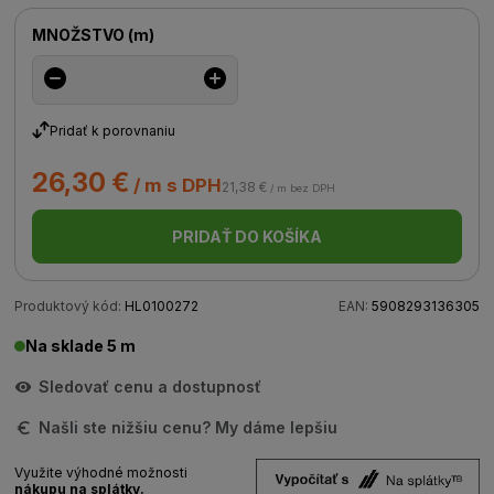
MNOŽSTVO
(
m
)
Pridať k porovnaniu
26,30 €
/ m s DPH
21,38 €
/ m bez DPH
PRIDAŤ DO KOŠÍKA
Produktový kód:
HL0100272
EAN:
5908293136305
Na sklade 5 m
Sledovať cenu a dostupnosť
Našli ste nižšiu cenu? My dáme lepšiu
Využite výhodné možnosti
nákupu na splátky.